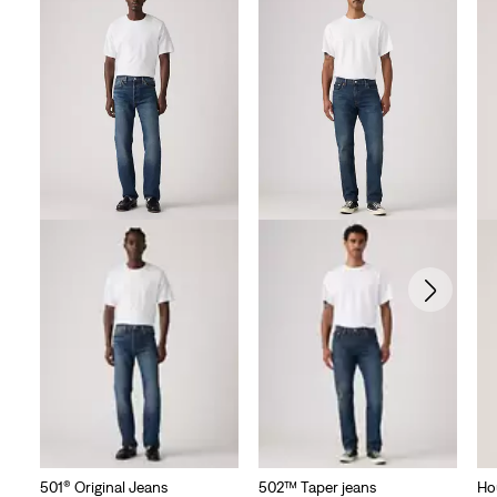
501® Original Jeans
502™ Taper jeans
Ho