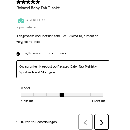
5 van 5 sterren.
Relaxed Baby Tab T-shirt
GEVERIFIEERD
2 jaar geleden
Aangenaam voor het lichaam. Los. Ik koos mijn maat en
vergiste me niet.
Ja, Ik beveel dit product aan.
Oorspronkelijk gepost op
Relaxed Baby Tab T-shirt -
Splatter Paint Monogray
Model
Model, 4 van 7, waarbij 1 gelijk is aan Klein uit en 7 gelijk is aan Groot uit
Klein uit
Groot uit
1 – 10 van 16 Beoordelingen
VorigeBeoordelingen
Volgende
Beoordelingen