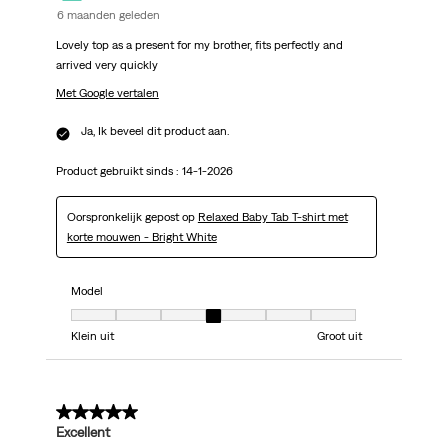
6 maanden geleden
Lovely top as a present for my brother, fits perfectly and
arrived very quickly
Met Google vertalen
Ja, Ik beveel dit product aan.
Product gebruikt sinds :
14-1-2026
Oorspronkelijk gepost op
Relaxed Baby Tab T-shirt met
korte mouwen - Bright White
Model
Model, 4 van 7, waarbij 1 gelijk is aan Klein uit en 7 gelijk is aan Groot uit
Klein uit
Groot uit
5 van 5 sterren.
Excellent