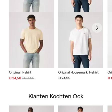
Original T-shirt
Original Housemark T-shirt
Or
Sale
Original
Sal
€ 24,50
€ 34,95
€ 24,95
€ 
Price
Price
Pri
is
was
is
Klanten Kochten Ook
Skip Carousel