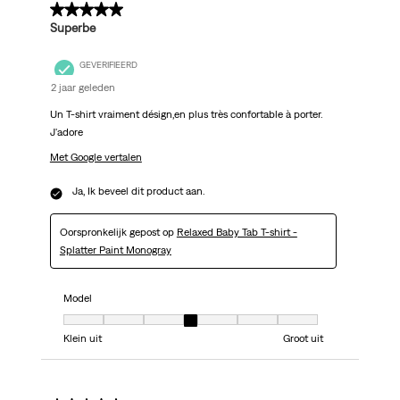
5 van 5 sterren.
Superbe
GEVERIFIEERD
2 jaar geleden
Un T-shirt vraiment désign,en plus très confortable à porter.
J'adore
Met Google vertalen
Ja, Ik beveel dit product aan.
Oorspronkelijk gepost op
Relaxed Baby Tab T-shirt -
Splatter Paint Monogray
Model
Model, 4 van 7, waarbij 1 gelijk is aan Klein uit en 7 gelijk is aan Groot uit
Klein uit
Groot uit