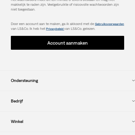
makkelijk te raden zijn. Veelgebruikte of risicovolle wachtwoorden zijn
niet toegestaan.
Door een account aan te maken, ga ik akkoord met de
Gebruiksvoorwaarden
van LS&Co. Ik heb het
van LS&Co. gelezen.
Privacybeleid
Account aanmaken
Ondersteuning
Bedrijf
Winkel