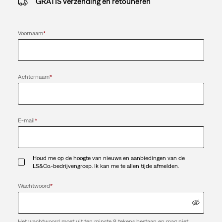
GRATIS verzending en retouneren
Voornaam
*
Achternaam
*
E-mail
*
Houd me op de hoogte van nieuws en aanbiedingen van de
LS&Co.-bedrijvengroep. Ik kan me te allen tijde afmelden.
Wachtwoord
*
Het wachtwoord moet uit ten minste 8 tekens bestaan en mag niet