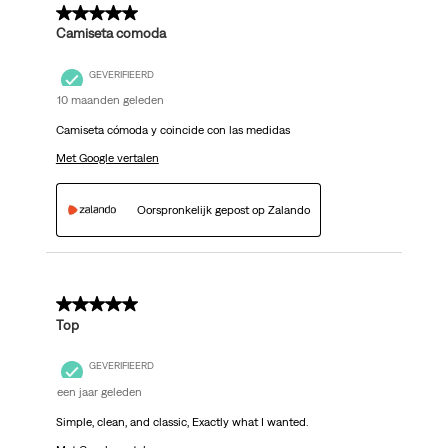
5 van 5 sterren.
Camiseta comoda
GEVERIFIEERD
10 maanden geleden
Camiseta cómoda y coincide con las medidas
Met Google vertalen
Oorspronkelijk gepost op Zalando
5 van 5 sterren.
Top
GEVERIFIEERD
een jaar geleden
Simple, clean, and classic, Exactly what I wanted.