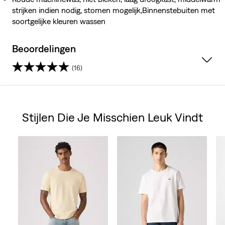
strijken indien nodig, stomen mogelijk,Binnenstebuiten met
soortgelijke kleuren wassen
Beoordelingen
(16)
3.8
van
Stijlen Die Je Misschien Leuk Vindt
de
Skip Carousel
5
sterren.
16
beoordelingen