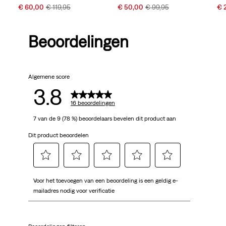
Sale
Original
Sale
Original
Sal
€ 60,00
€ 119,95
€ 50,00
€ 99,95
€ 
Price
Price
Price
Price
Pri
is
was
is
was
is
Beoordelingen
Algemene score
3.8
16 beoordelingen
7 van de 9 (78 %) beoordelaars bevelen dit product aan
Dit product beoordelen
Selecteer
Selecteer
Selecteer
Selecteer
Selecteer
Voor het toevoegen van een beoordeling is een geldig e-
om
om
om
om
om
mailadres nodig voor verificatie
het
het
het
het
het
artikel
artikel
artikel
artikel
artikel
te
te
te
te
te