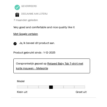
GEVERIFIEERD
DEELNAME AAN LOTERIJ
7 maanden geleden
Very good and comfertable and nice quality like it
Met Google vertalen
Ja, Ik beveel dit product aan.
Product gebruikt sinds :
1-12-2025
Oorspronkelijk gepost op
Relaxed Baby Tab T-shirt met
korte mouwen - Meteorite
Model
Model, 4 van 7, waarbij 1 gelijk is aan Klein uit en 7 gelijk is aan Groot uit
Klein uit
Groot uit