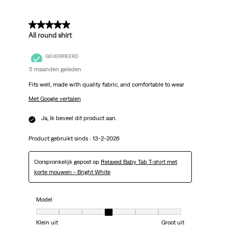
5 van 5 sterren.
All round shirt
GEVERIFIEERD
5 maanden geleden
Fits well, made with quality fabric, and comfortable to wear
Met Google vertalen
Ja, Ik beveel dit product aan.
Product gebruikt sinds :
13-2-2026
Oorspronkelijk gepost op
Relaxed Baby Tab T-shirt met
korte mouwen - Bright White
Model
Model, 4 van 7, waarbij 1 gelijk is aan Klein uit en 7 gelijk is aan Groot uit
Klein uit
Groot uit