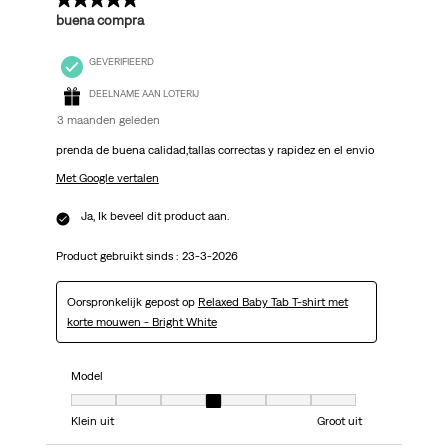
5 van 5 sterren.
buena compra
GEVERIFIEERD
DEELNAME AAN LOTERIJ
3 maanden geleden
prenda de buena calidad,tallas correctas y rapidez en el envio
Met Google vertalen
Ja, Ik beveel dit product aan.
Product gebruikt sinds :
23-3-2026
Oorspronkelijk gepost op
Relaxed Baby Tab T-shirt met
korte mouwen - Bright White
Model
Model, 4 van 7, waarbij 1 gelijk is aan Klein uit en 7 gelijk is aan Groot uit
Klein uit
Groot uit