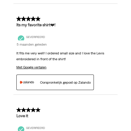
5 van 5 sterren.
Its my favorite shirt❤️!
GEVERIFIEERD
5 maanden geleden
It fits me very well! I ordered small size and I love the Levis
embroidered in front of the shirt!
Met Google vertalen
Oorspronkelijk gepost op Zalando
5 van 5 sterren.
Love it
GEVERIFIEERD