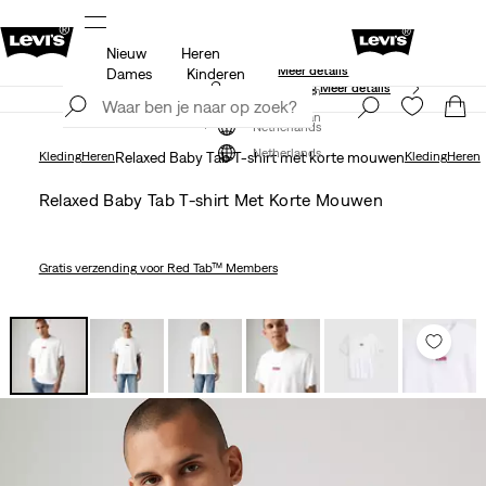
Nieuw
Heren
Gratis verzending voor Levi’s® Red Tab™ leden.
ils
Meer details
Dames
Kinderen
Unidays: Studenten krijgen 20% korting
Meer details
Meld je nu aan
Meld je nu aan
Netherlands
Netherlands
Kleding
Heren
Relaxed Baby Tab T-shirt met korte mouwen
Kleding
Heren
Relaxed Baby Tab T-shirt Met Korte Mouwen
Gratis verzending
voor Red Tab™ Members