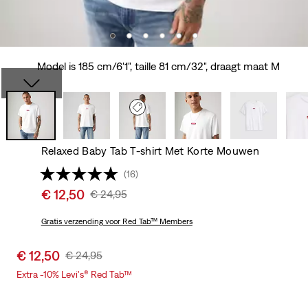
Model is 185 cm/6'1", taille 81 cm/32", draagt maat M
Relaxed Baby Tab T-shirt Met Korte Mouwen
(16)
Sale
€ 12,50
Original
€ 24,95
price
Price
is
Gratis verzending
voor Red Tab™ Members
Was
Sale
€ 12,50
Original
€ 24,95
price
Price
Extra -10% Levi's® Red Tab™
is
Was