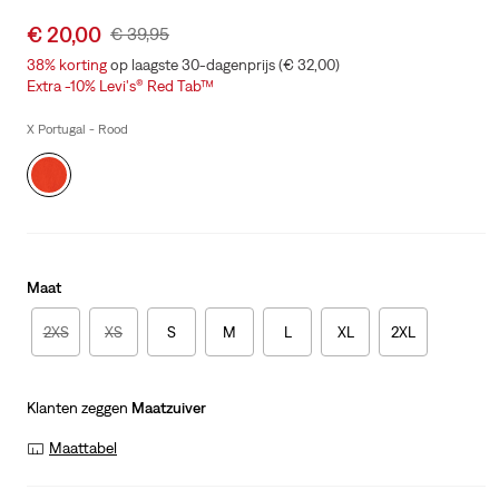
Sale
€ 20,00
Original
€ 39,95
price
Price
38%
korting
op laagste 30-dagenprijs (€ 32,00)
is
Was
Extra -10% Levi's® Red Tab™
X Portugal - Rood
Maat
2XS
XS
S
M
L
XL
2XL
Klanten zeggen
Maatzuiver
Maattabel