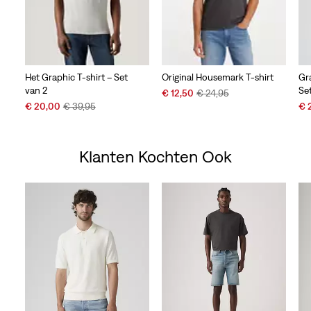
Het Graphic T-shirt – Set
Original Housemark T-shirt
Gr
van 2
Se
Sale
Original
€ 12,50
€ 24,95
Sale
Original
Price
Price
Sal
€ 20,00
€ 39,95
€ 
Price
Price
is
was
Pri
is
was
is
Klanten Kochten Ook
Skip Carousel