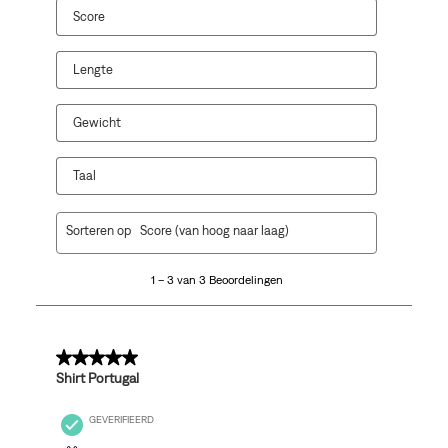
Hiermee
Hiermee
Hiermee
Hiermee
Hiermee
Score
open
open
open
open
open
je
je
je
je
je
een
een
een
een
een
Lengte
vragenformulier.
vragenformulier.
vragenformulier.
vragenformulier.
vragenformulier.
Gewicht
Taal
1
Sorteren op
Score (van hoog naar laag)
tot
3
1 – 3 van 3 Beoordelingen
van
3
Beoordelingen.
5 van 5 sterren.
Shirt Portugal
GEVERIFIEERD