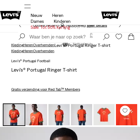
Nieuw
Heren
Unidays: Studenten krijgen 20% korting
Meer details
Dames
Kinderen
Update verzend- en retourbeleid
Meer details
Meld je nu aan
Sale: Tot 50% korting
Meld je nu aan
Netherlands
Netherlands
Kleding
Heren
Overhemden
Levi's® Portugal Ringer T-shirt
Kleding
Heren
Overhemden
Levi's® Portugal Football
Levi's® Portugal Ringer T-shirt
Gratis verzending
voor Red Tab™ Members