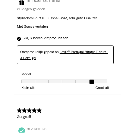
DEELNAME AAN LOTERIJ
30 dagen geleden
Stylisches Shirt zu Fussball-WM, sehr gute Qualität,
Met Google vertalen
Ja, Ik beveel dit product aan.
Oorspronkelijk gepost op
Levi's® Portugal Ringer T-shirt -
X Portugal
Model
Model, 6 van 7, waarbij 1 gelijk is aan Klein uit en 7 gelijk is aan Groot uit
Klein uit
Groot uit
3 van 5 sterren.
Zu groß
GEVERIFIEERD