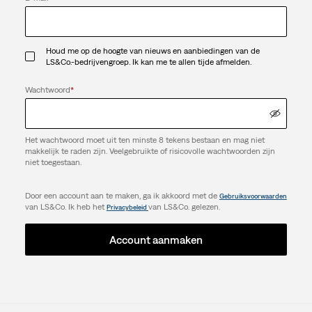
Houd me op de hoogte van nieuws en aanbiedingen van de
LS&Co.-bedrijvengroep. Ik kan me te allen tijde afmelden.
Wachtwoord
*
Het wachtwoord moet uit ten minste 8 tekens bestaan en mag niet
makkelijk te raden zijn. Veelgebruikte of risicovolle wachtwoorden zijn
niet toegestaan.
Door een account aan te maken, ga ik akkoord met de
Gebruiksvoorwaarden
van LS&Co. Ik heb het
van LS&Co. gelezen.
Privacybeleid
Account aanmaken