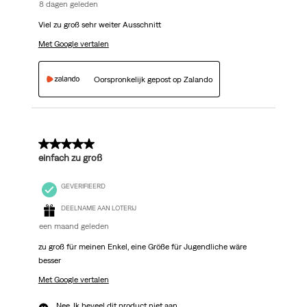
8 dagen geleden
Viel zu groß sehr weiter Ausschnitt
Met Google vertalen
Oorspronkelijk gepost op Zalando
2 van 5 sterren.
einfach zu groß
GEVERIFIEERD
DEELNAME AAN LOTERIJ
een maand geleden
zu groß für meinen Enkel, eine Größe für Jugendliche wäre
besser
Met Google vertalen
Nee, Ik beveel dit product niet aan.