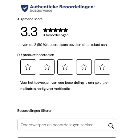
Algemene score
3.3
3 beoordelingen
1 van de 2 (50 %) beoordelaars bevelen dit product aan
Dit product beoordelen
Selecteer
Selecteer
Selecteer
Selecteer
Selecteer
Voor het toevoegen van een beoordeling is een geldig e-
om
om
om
om
om
mailadres nodig voor verificatie
het
het
het
het
het
artikel
artikel
artikel
artikel
artikel
te
te
te
te
te
Beoordelingen filteren
beoordelen
beoordelen
beoordelen
beoordelen
beoordelen
met
met
met
met
met
1
2
3
4
5
Onderwerpen en beoordelingen zoeken per regio
ster.
sterren.
sterren.
sterren.
sterren.