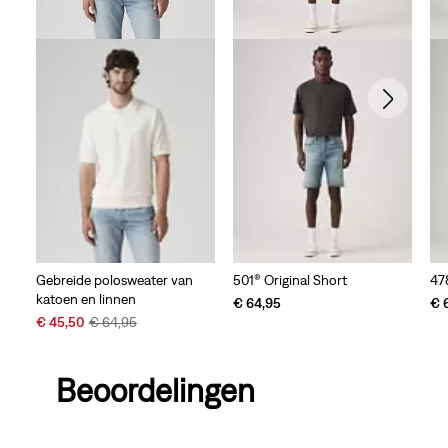
Gebreide polosweater van
501® Original Short
47
katoen en linnen
€ 64,95
€ 
Sale
Original
€ 45,50
€ 64,95
Price
Price
is
was
Beoordelingen