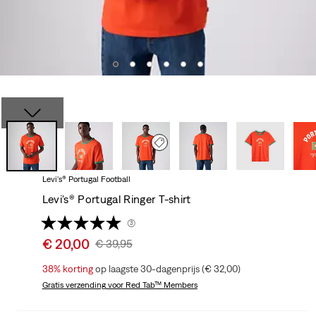
Levi's® Portugal Football
Levi's® Portugal Ringer T-shirt
(3)
Sale
€ 20,00
Original
€ 39,95
price
Price
38%
korting
op laagste 30-dagenprijs (€ 32,00)
is
Was
Gratis verzending
voor Red Tab™ Members