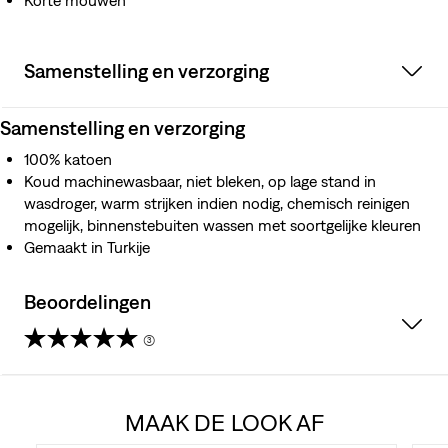
Korte mouwen
Samenstelling en verzorging
Samenstelling en verzorging
100% katoen
Koud machinewasbaar, niet bleken, op lage stand in
wasdroger, warm strijken indien nodig, chemisch reinigen
mogelijk, binnenstebuiten wassen met soortgelijke kleuren
Gemaakt in Turkije
Beoordelingen
(3)
3.3
van
MAAK DE LOOK AF
de