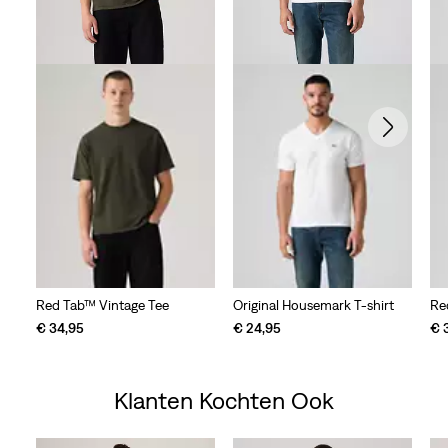
Red Tab™ Vintage Tee
Original Housemark T-shirt
Re
€ 34,95
€ 24,95
€ 
Klanten Kochten Ook
Skip Carousel