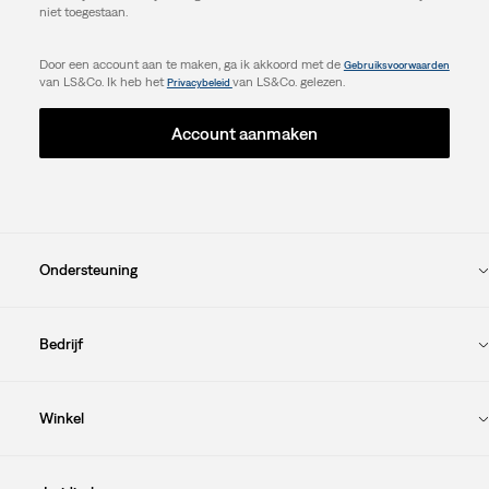
niet toegestaan.
Door een account aan te maken, ga ik akkoord met de
Gebruiksvoorwaarden
van LS&Co. Ik heb het
van LS&Co. gelezen.
Privacybeleid
Account aanmaken
Ondersteuning
Bedrijf
Winkel