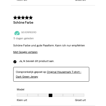
5 van 5 sterren.
Schöne Farbe
GEVERIFIEERD
5 dagen geleden
Schöne Farbe und gute Passform. Kann ich nur empfehlen
Met Google vertalen
Ja, Ik beveel dit product aan.
Oorspronkelijk gepost op
Original Housemark T-shirt -
Dark Green Jersey
Model
Model, 4 van 7, waarbij 1 gelijk is aan Klein uit en 7 gelijk is aan Groot uit
Klein uit
Groot uit