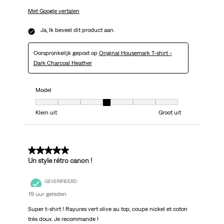
Met Google vertalen
Ja, Ik beveel dit product aan.
Oorspronkelijk gepost op
Original Housemark T-shirt -
Dark Charcoal Heather
Model
Model, 4 van 7, waarbij 1 gelijk is aan Klein uit en 7 gelijk is aan Groot uit
Klein uit
Groot uit
5 van 5 sterren.
Un style rétro canon !
GEVERIFIEERD
19 uur geleden
Super t-shirt ! Rayures vert olive au top, coupe nickel et coton
très doux. Je recommande !