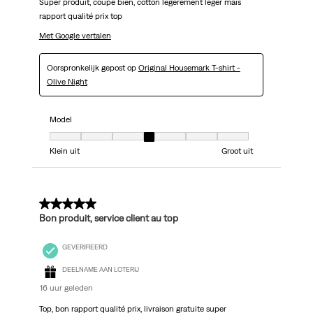
Super produit, coupe bien, cotton légèrement léger mais
rapport qualité prix top
Met Google vertalen
Oorspronkelijk gepost op
Original Housemark T-shirt -
Olive Night
Model
Model, 4 van 7, waarbij 1 gelijk is aan Klein uit en 7 gelijk is aan Groot uit
Klein uit
Groot uit
5 van 5 sterren.
Bon produit, service client au top
GEVERIFIEERD
DEELNAME AAN LOTERIJ
16 uur geleden
Top, bon rapport qualité prix, livraison gratuite super