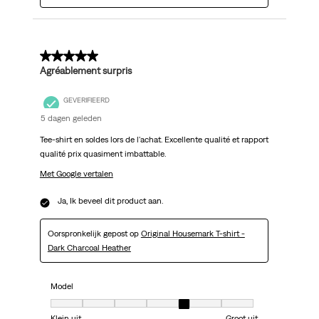
5 van 5 sterren.
Agréablement surpris
GEVERIFIEERD
5 dagen geleden
Tee-shirt en soldes lors de l'achat. Excellente qualité et rapport
qualité prix quasiment imbattable.
Met Google vertalen
Ja, Ik beveel dit product aan.
Oorspronkelijk gepost op
Original Housemark T-shirt -
Dark Charcoal Heather
Model
Model, 5 van 7, waarbij 1 gelijk is aan Klein uit en 7 gelijk is aan Groot uit
Klein uit
Groot uit