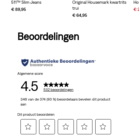
511™ Slim Jeans
Original Housemark kwartrits
Ho
trui
Sal
€ 89,95
€ 
Pri
€ 64,95
is
Beoordelingen
Algemene score
4.5
532 beoordelingen
346 van de 374 (93 %) beoordelaars bevelen dit product
aan
Dit product beoordelen
Selecteer
Selecteer
Selecteer
Selecteer
Selecteer