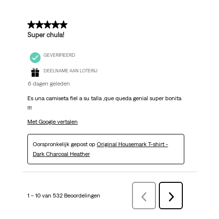
5 van 5 sterren.
Super chula!
GEVERIFIEERD
DEELNAME AAN LOTERIJ
6 dagen geleden
Es una camiseta fiel a su talla ,que queda genial super bonita
!!!
Met Google vertalen
Oorspronkelijk gepost op
Original Housemark T-shirt -
Dark Charcoal Heather
1 – 10 van 532 Beoordelingen
VorigeBeoordelingen
Volgende
Beoordelingen