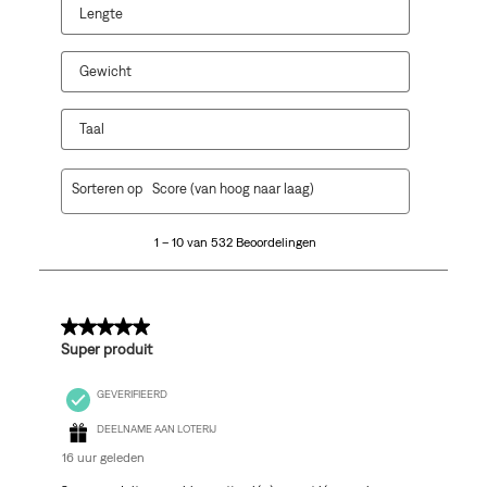
Lengte
Gewicht
Taal
1
Sorteren op
Score (van hoog naar laag)
tot
10
1 – 10 van 532 Beoordelingen
van
532
Beoordelingen.
5 van 5 sterren.
Super produit
GEVERIFIEERD
DEELNAME AAN LOTERIJ
16 uur geleden