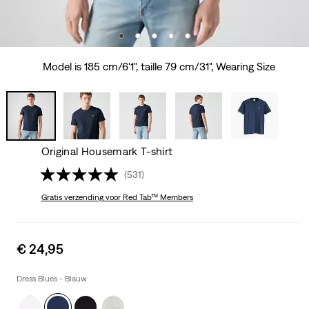
Model is 185 cm/6'1", taille 79 cm/31", Wearing Size
Original Housemark T-shirt
(531)
Gratis verzending
voor Red Tab™ Members
Sale
€ 24,95
price
is
Dress Blues - Blauw