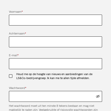
Voornaam
*
Achternaam
*
E-mail
*
Houd me op de hoogte van nieuws en aanbiedingen van de
LS&Co.-bedrijvengroep. Ik kan me te allen tijde afmelden.
Wachtwoord
*
Het wachtwoord moet uit ten minste 8 tekens bestaan en mag niet
makkelijk te raden zijn. Veelgebruikte of risicovolle wachtwoorden zijn