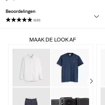
Beoordelingen
(531)
4.5
van
MAAK DE LOOK AF
de
5
sterren.
531
beoordelingen