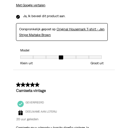
Met Google vertalen
Ja, Ik beveel dit product aan.
Oorspronkelijk gepost op
Original Housemark T-shirt - Jen
Stripe Maitake Brown
Model
Model, 4 van 7, waarbij 1 gelijk is aan Klein uit en 7 gelijk is aan Groot uit
Klein uit
Groot uit
5 van 5 sterren.
Camiseta vintage
GEVERIFIEERD
DEELNAME AAN LOTERIJ
20 uur geleden
Camiseta muy cómoda y bonito diseño vintage, la