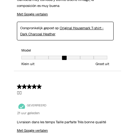
composición es muy buena
Met Google vertalen
Oorspronkelijk gepost op
Original Housemark T-shirt -
Dark Charcoal Heather
Model
Model, 4 van 7, waarbij 1 gelijk is aan Klein uit en 7 gelijk is aan Groot uit
Klein uit
Groot uit
5 van 5 sterren.
👌🏼
GEVERIFIEERD
21 uur geleden
Livraison dans les temps Taille parfaite Très bonne qualité
Met Google vertalen