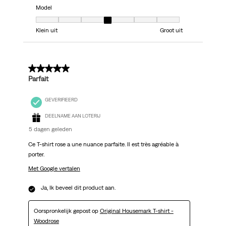
Model
Model, 4 van 7, waarbij 1 gelijk is aan Klein uit en 7 gelijk is aan Groot uit
Klein uit
Groot uit
5 van 5 sterren.
Parfait
GEVERIFIEERD
DEELNAME AAN LOTERIJ
5 dagen geleden
Ce T-shirt rose a une nuance parfaite. Il est très agréable à
porter.
Met Google vertalen
Ja, Ik beveel dit product aan.
Oorspronkelijk gepost op
Original Housemark T-shirt -
Woodrose