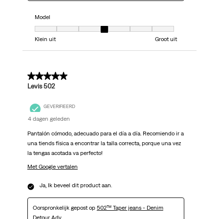
Model
Model, 4 van 7, waarbij 1 gelijk is aan Klein uit en 7 gelijk is aan Groot uit
Klein uit
Groot uit
5 van 5 sterren.
Levis 502
GEVERIFIEERD
4 dagen geleden
Pantalón cómodo, adecuado para el día a día. Recomiendo ir a
una tiends física a encontrar la talla correcta, porque una vez
la tengas acotada va perfecto!
Met Google vertalen
Ja, Ik beveel dit product aan.
Oorspronkelijk gepost op
502™ Taper jeans - Denim
Detour Adv