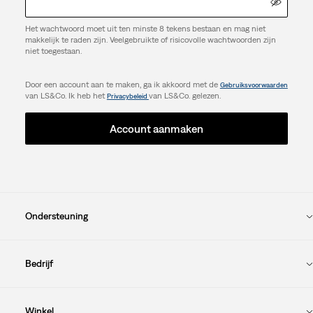
Het wachtwoord moet uit ten minste 8 tekens bestaan en mag niet
makkelijk te raden zijn. Veelgebruikte of risicovolle wachtwoorden zijn
niet toegestaan.
Door een account aan te maken, ga ik akkoord met de
Gebruiksvoorwaarden
van LS&Co. Ik heb het
van LS&Co. gelezen.
Privacybeleid
Account aanmaken
Ondersteuning
Bedrijf
Winkel