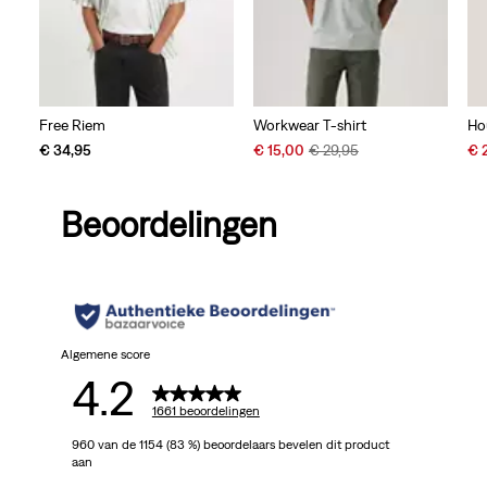
Free Riem
Workwear T-shirt
Ho
Sale
Original
Sal
€ 34,95
€ 15,00
€ 29,95
€ 
Price
Price
Pri
is
was
is
Beoordelingen
Algemene score
4.2
1661 beoordelingen
960 van de 1154 (83 %) beoordelaars bevelen dit product
aan