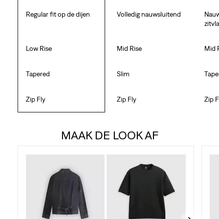
Regular fit op de dijen
Volledig nauwsluitend
Nauw
zitv
Low Rise
Mid Rise
Mid R
Tapered
Slim
Tape
Zip Fly
Zip Fly
Zip F
MAAK DE LOOK AF