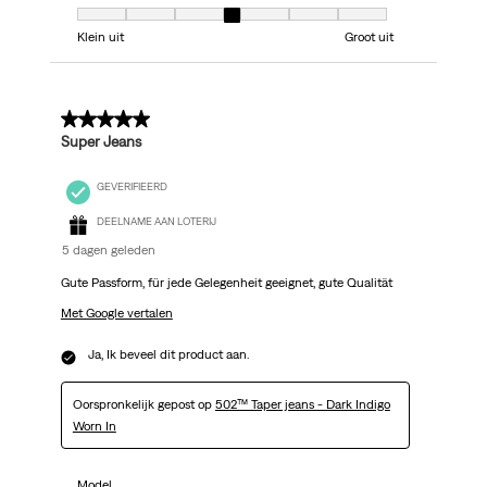
Model, 4 van 7, waarbij 1 gelijk is aan Klein uit en 7 gelijk is aan Groot uit
Klein uit
Groot uit
5 van 5 sterren.
Super Jeans
GEVERIFIEERD
DEELNAME AAN LOTERIJ
5 dagen geleden
Gute Passform, für jede Gelegenheit geeignet, gute Qualität
Met Google vertalen
Ja, Ik beveel dit product aan.
Oorspronkelijk gepost op
502™ Taper jeans - Dark Indigo
Worn In
Model