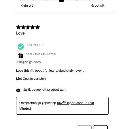
Model, 4 van 7, waarbij 1 gelijk is aan Klein uit en 7 gelijk is aan Groot uit
Klein uit
Groot uit
5 van 5 sterren.
Love
GEVERIFIEERD
DEELNAME AAN LOTERIJ
7 dagen geleden
Love this fit, beautiful jeans, absolutely love it
Met Google vertalen
Ja, Ik beveel dit product aan.
Oorspronkelijk gepost op
502™ Taper jeans - Clear
Minded