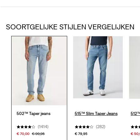
4.2
van
SOORTGELIJKE STIJLEN VERGELIJKEN
de
5
sterren.
1661
beoordelingen
502™ Taper jeans
515™ Slim Taper Jeans
512™
(1414)
(282)
€ 70,00
€ 99,95
€ 79,95
€ 50