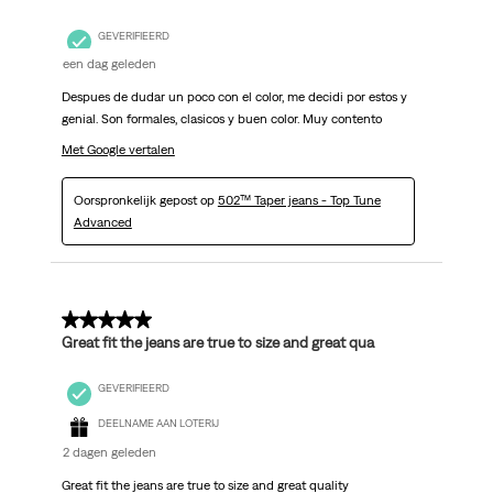
GEVERIFIEERD
een dag geleden
Despues de dudar un poco con el color, me decidi por estos y
genial. Son formales, clasicos y buen color. Muy contento
Met Google vertalen
Oorspronkelijk gepost op
502™ Taper jeans - Top Tune
Advanced
5 van 5 sterren.
Great fit the jeans are true to size and great qua
GEVERIFIEERD
DEELNAME AAN LOTERIJ
2 dagen geleden
Great fit the jeans are true to size and great quality