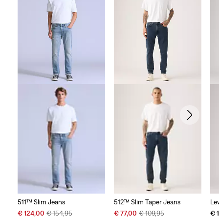
511™ Slim Jeans
512™ Slim Taper Jeans
Lev
Sale
Original
Sale
Original
€ 124,00
€ 154,95
€ 77,00
€ 109,95
€ 