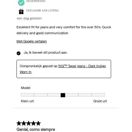
GEVERIFIEERD
DEELNAME AAN LOTERIJ
een dag geleden
Excellent fit for jeans and very comfort for the over 50’s. Quick
delivery and good communication
Met Google vertalen
Ja, Ik beveel dit product aan.
Oorspronkelijk gepost op
502™ Taper jeans - Dark Indigo
Worn In
Model
Model, 4 van 7, waarbij 1 gelijk is aan Klein uit en 7 gelijk is aan Groot uit
Klein uit
Groot uit
5 van 5 sterren.
Genial, como siempre