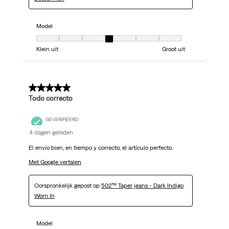
Model
Model, 4 van 7, waarbij 1 gelijk is aan Klein uit en 7 gelijk is aan Groot uit
Klein uit
Groot uit
5 van 5 sterren.
Todo correcto
GEVERIFIEERD
4 dagen geleden
El envío bien, en tiempo y correcto, el artículo perfecto.
Met Google vertalen
Oorspronkelijk gepost op
502™ Taper jeans - Dark Indigo
Worn In
Model