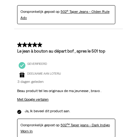
Oorspronkelijk gepost op
502® Taper Jeans - Olden Rule
Adv
5 van 5 sterren.
Le jean à bouton au départ bof , apres le 501 top
GEVERIFIEERD
DEELNAME AAN LOTERIJ
3 dagen geleden
Beau produit tel les originaux de ma jeunesse , bravo .
Met Google vertalen
Ja, Ik beveel dit product aan.
Oorspronkelijk gepost op
502™ Taper jeans - Dark Indigo
Worn In