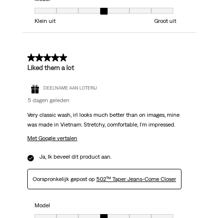
Model, 4 van 7, waarbij 1 gelijk is aan Klein uit en 7 gelijk is aan Groot uit
Klein uit
Groot uit
5 van 5 sterren.
Liked them a lot
DEELNAME AAN LOTERIJ
5 dagen geleden
Very classic wash, irl looks much better than on images, mine
was made in Vietnam. Stretchy, comfortable, I'm impressed.
Met Google vertalen
Ja, Ik beveel dit product aan.
Oorspronkelijk gepost op
502™ Taper Jeans-Come Closer
Model