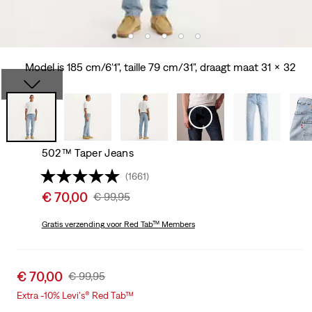
Model is 185 cm/6'1", taille 79 cm/31", draagt maat 31 x 32
502™ Taper Jeans
(1661)
Sale
€ 70,00
Original
€ 99,95
price
Price
is
Gratis verzending
voor Red Tab™ Members
Was
Sale
€ 70,00
Original
€ 99,95
price
Price
Extra -10% Levi's® Red Tab™
is
Was