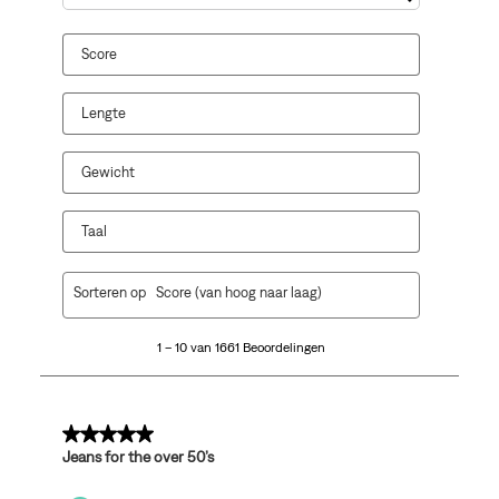
Onderwerpen en beoordelingen zoeken per regio
Score
Lengte
Gewicht
Taal
1
Sorteren op
Score (van hoog naar laag)
tot
10
1 – 10 van 1661 Beoordelingen
van
1661
Beoordelingen.
5 van 5 sterren.
Jeans for the over 50’s