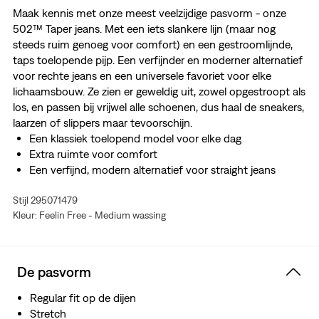
Maak kennis met onze meest veelzijdige pasvorm - onze
502™ Taper jeans. Met een iets slankere lijn (maar nog
steeds ruim genoeg voor comfort) en een gestroomlijnde,
taps toelopende pijp. Een verfijnder en moderner alternatief
voor rechte jeans en een universele favoriet voor elke
lichaamsbouw. Ze zien er geweldig uit, zowel opgestroopt als
los, en passen bij vrijwel alle schoenen, dus haal de sneakers,
laarzen of slippers maar tevoorschijn.
Een klassiek toelopend model voor elke dag
Extra ruimte voor comfort
Een verfijnd, modern alternatief voor straight jeans
Gemaakt met onze Comfort Stretch met een beetje
Stijl 295071479
stretch voor comfort de hele dag
Kleur: Feelin Free - Medium wassing
De pasvorm
Regular fit op de dijen
Stretch