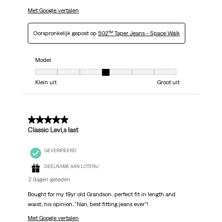
Met Google vertalen
Oorspronkelijk gepost op
502™ Taper Jeans - Space Walk
Model
Model, 4 van 7, waarbij 1 gelijk is aan Klein uit en 7 gelijk is aan Groot uit
Klein uit
Groot uit
5 van 5 sterren.
Classic Levi,s last
GEVERIFIEERD
DEELNAME AAN LOTERIJ
2 dagen geleden
Bought for my 19yr old Grandson...perfect fit in length and
waist...his opinion..."Nan, best fitting jeans ever"!
Met Google vertalen