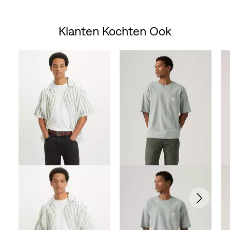
Price
Price
Price
Price
is
was
is
was
Klanten Kochten Ook
Skip Carousel