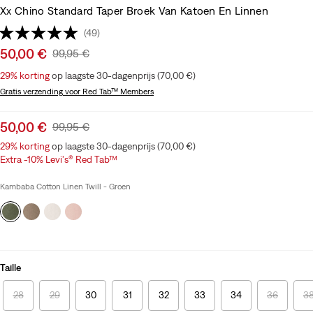
Xx Chino Standard Taper Broek Van Katoen En Linnen
(49)
Sale
50,00 €
Original
99,95 €
price
Price
29%
korting
op laagste 30-dagenprijs (70,00 €)
is
Was
Gratis verzending
voor Red Tab™ Members
Sale
50,00 €
Original
99,95 €
price
Price
29%
korting
op laagste 30-dagenprijs (70,00 €)
is
Was
Extra -10% Levi's® Red Tab™
Kambaba Cotton Linen Twill - Groen
Taille
28
29
30
31
32
33
34
36
3