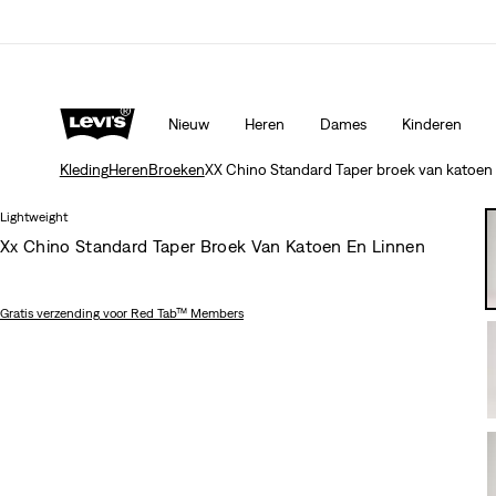
Update verzend- en retourbeleid
Meer details
Nieuw
Heren
Dames
Kinderen
Kleding
Heren
Broeken
XX Chino Standard Taper broek van katoen 
Lightweight
Xx Chino Standard Taper Broek Van Katoen En Linnen
Gratis verzending
voor Red Tab™ Members