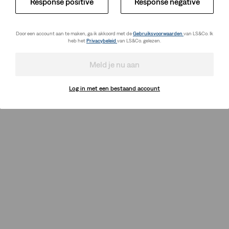
Response positive
Response negative
Door een account aan te maken, ga ik akkoord met de
Gebruiksvoorwaarden
van LS&Co. Ik
heb het
Privacybeleid
van LS&Co. gelezen.
Meld je nu aan
Log in met een bestaand account