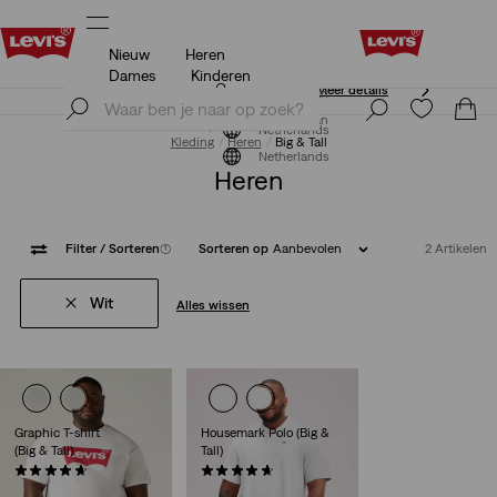
Nieuw
Heren
Klarna: KOOP NU & BETAAL LATER!
Meer details
Dames
Kinderen
Klarna: KOOP NU & BETAAL LATER!
Meer details
Meld je nu aan
Meld je nu aan
Netherlands
Kleding
Heren
Big & Tall
Netherlands
Heren
Filter
/ Sorteren
(1)
Sorteren op
Aanbevolen
2 Artikelen
Wit
Alles wissen
Graphic T-shirt
Housemark Polo (Big &
(Big & Tall)
Tall)
(55)
(25)
€ 29,95
€ 44,95