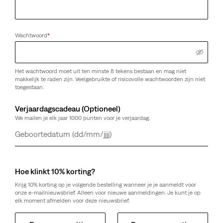
Wachtwoord
*
Het wachtwoord moet uit ten minste 8 tekens bestaan en mag niet
makkelijk te raden zijn. Veelgebruikte of risicovolle wachtwoorden zijn niet
toegestaan.
Verjaardagscadeau (Optioneel)
We mailen je elk jaar 1000 punten voor je verjaardag.
Dag
Maand
Jaar
Hoe klinkt 10% korting?
Krijg 10% korting op je volgende bestelling wanneer je je aanmeldt voor
onze e-mailnieuwsbrief. Alleen voor nieuwe aanmeldingen. Je kunt je op
elk moment afmelden voor deze nieuwsbrief.