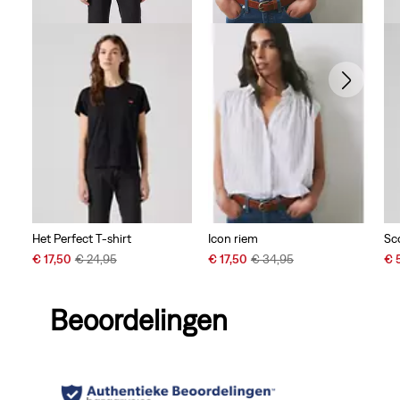
Het Perfect T-shirt
Icon riem
Sc
Sale
Original
Sale
Original
Sal
€ 17,50
€ 24,95
€ 17,50
€ 34,95
€ 
Price
Price
Price
Price
Pri
is
was
is
was
is
Beoordelingen