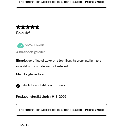
Oorspronkelijk gepost op
Talia bandeautop - Bright White
5 van 5 sterren.
So cute!
GEVERIFIEERD
4 maanden geleden
[Employee of levis] Love this top! Easy to wear, stylish, and
side slit adds an element of interest
Met Google vertalen
Ja, Ik beveel dit product aan.
Product gebruikt sinds :
9-3-2026
Oorspronkelijk gepost op
Talia bandeautop - Bright White
Model