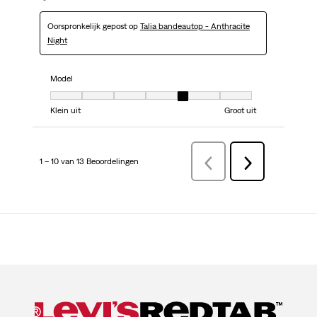
Oorspronkelijk gepost op
Talia bandeautop - Anthracite
Night
Model
Model, 5 van 7, waarbij 1 gelijk is aan Klein uit en 7 gelijk is aan Groot uit
Klein uit
Groot uit
1 – 10 van 13 Beoordelingen
VorigeBeoordelingen
Volgende
Beoordelingen