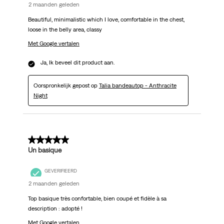
2 maanden geleden
Beautiful, minimalistic which I love, comfortable in the chest,
loose in the belly area, classy
Met Google vertalen
Ja, Ik beveel dit product aan.
Oorspronkelijk gepost op
Talia bandeautop - Anthracite
Night
5 van 5 sterren.
Un basique
GEVERIFIEERD
2 maanden geleden
Top basique très confortable, bien coupé et fidèle à sa
description : adopté !
Met Google vertalen