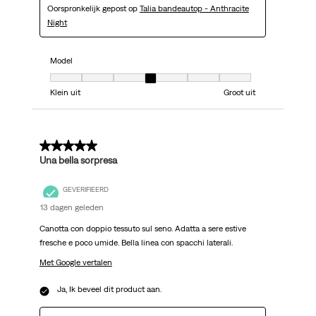
Oorspronkelijk gepost op
Talia bandeautop - Anthracite
Night
Model
Model, 4 van 7, waarbij 1 gelijk is aan Klein uit en 7 gelijk is aan Groot uit
Klein uit
Groot uit
4 van 5 sterren.
Una bella sorpresa
GEVERIFIEERD
13 dagen geleden
Canotta con doppio tessuto sul seno. Adatta a sere estive
fresche e poco umide. Bella linea con spacchi laterali.
Met Google vertalen
Ja, Ik beveel dit product aan.