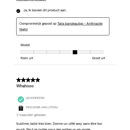
Ja, Ik beveel dit product aan.
Oorspronkelijk gepost op
Talia bandeautop - Anthracite
Night
Model
Model, 5 van 7, waarbij 1 gelijk is aan Klein uit en 7 gelijk is aan Groot uit
Klein uit
Groot uit
5 van 5 sterren.
Whahooo
GEVERIFIEERD
DEELNAME AAN LOTERIJ
2 maanden geleden
Sublime, taille tres bien. Donne un côté sexy sans être too
much. Peut se porter pour des sorties ou en mode