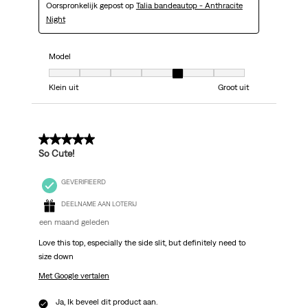
Oorspronkelijk gepost op
Talia bandeautop - Anthracite
Night
Model
Model, 5 van 7, waarbij 1 gelijk is aan Klein uit en 7 gelijk is aan Groot uit
Klein uit
Groot uit
4 van 5 sterren.
So Cute!
GEVERIFIEERD
DEELNAME AAN LOTERIJ
een maand geleden
Love this top, especially the side slit, but definitely need to
size down
Met Google vertalen
Ja, Ik beveel dit product aan.