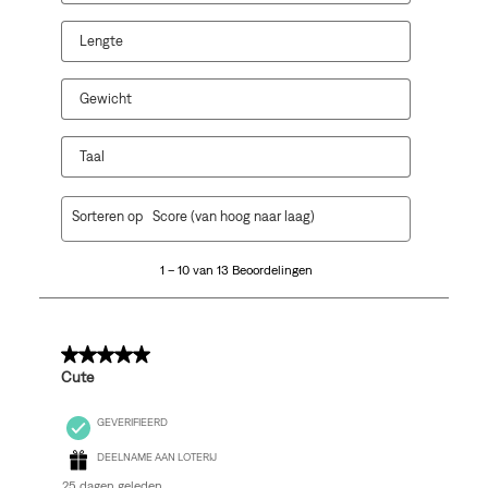
je
je
je
je
je
een
een
een
een
een
Lengte
vragenformulier.
vragenformulier.
vragenformulier.
vragenformulier.
vragenformulier.
Gewicht
Taal
1
Sorteren op
Score (van hoog naar laag)
tot
10
1 – 10 van 13 Beoordelingen
van
13
Beoordelingen.
5 van 5 sterren.
Cute
GEVERIFIEERD
DEELNAME AAN LOTERIJ
25 dagen geleden