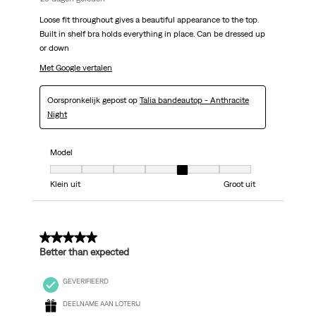
Loose fit throughout gives a beautiful appearance to the top.
Built in shelf bra holds everything in place. Can be dressed up
or down
Met Google vertalen
Oorspronkelijk gepost op
Talia bandeautop - Anthracite
Night
Model
Model, 5 van 7, waarbij 1 gelijk is aan Klein uit en 7 gelijk is aan Groot uit
Klein uit
Groot uit
5 van 5 sterren.
Better than expected
GEVERIFIEERD
DEELNAME AAN LOTERIJ