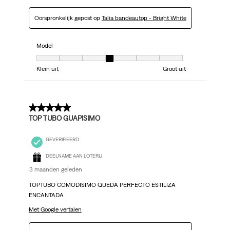
Oorspronkelijk gepost op
Talia bandeautop - Bright White
Model
Model, 4 van 7, waarbij 1 gelijk is aan Klein uit en 7 gelijk is aan Groot uit
Klein uit
Groot uit
5 van 5 sterren.
TOP TUBO GUAPISIMO
GEVERIFIEERD
DEELNAME AAN LOTERIJ
3 maanden geleden
TOPTUBO COMODISIMO QUEDA PERFECTO ESTILIZA
ENCANTADA
Met Google vertalen