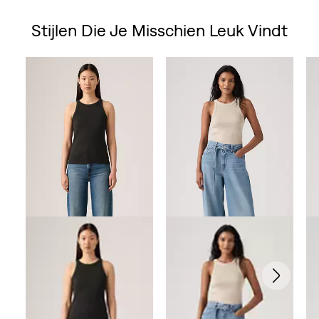
van
Stijlen Die Je Misschien Leuk Vindt
de
Skip Carousel
5
sterren.
13
beoordelingen