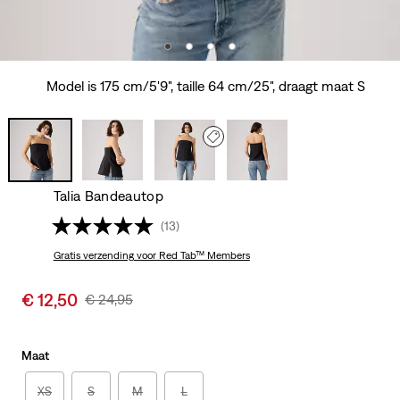
Model is 175 cm/5'9", taille 64 cm/25", draagt maat S
Talia Bandeautop
(13)
Gratis verzending
voor Red Tab™ Members
Sale
€ 12,50
Original
€ 24,95
price
Price
is
Was
Maat
XS
S
M
L