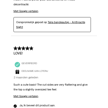
décontracté.
Met Google vertalen
Oorspronkelijk gepost op
Talia bandeautop - Anthracite
Night
5 van 5 sterren.
LOVE!
GEVERIFIEERD
DEELNAME AAN LOTERIJ
2 maanden geleden
Such a cute basic! The cut sides are very flattering and give
the top a slightly oversized tee feel.
Met Google vertalen
Ja, Ik beveel dit product aan.