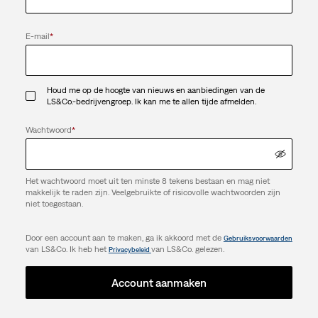
E-mail
*
Houd me op de hoogte van nieuws en aanbiedingen van de
LS&Co.-bedrijvengroep. Ik kan me te allen tijde afmelden.
Wachtwoord
*
Het wachtwoord moet uit ten minste 8 tekens bestaan en mag niet
makkelijk te raden zijn. Veelgebruikte of risicovolle wachtwoorden zijn
niet toegestaan.
Door een account aan te maken, ga ik akkoord met de
Gebruiksvoorwaarden
van LS&Co. Ik heb het
van LS&Co. gelezen.
Privacybeleid
Account aanmaken