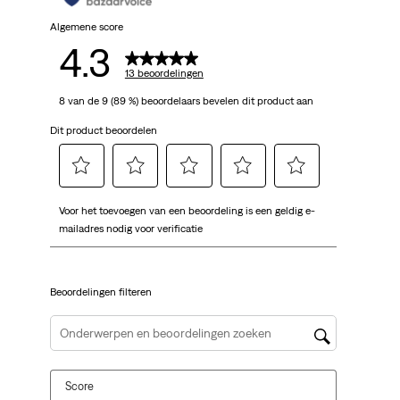
Algemene score
4.3
13 beoordelingen
8 van de 9 (89 %) beoordelaars bevelen dit product aan
Dit product beoordelen
Selecteer
Selecteer
Selecteer
Selecteer
Selecteer
Voor het toevoegen van een beoordeling is een geldig e-
om
om
om
om
om
mailadres nodig voor verificatie
het
het
het
het
het
artikel
artikel
artikel
artikel
artikel
te
te
te
te
te
Beoordelingen filteren
beoordelen
beoordelen
beoordelen
beoordelen
beoordelen
met
met
met
met
met
1
2
3
4
5
Onderwerpen en beoordelingen zoeken per regio
ster.
sterren.
sterren.
sterren.
sterren.
Hiermee
Hiermee
Hiermee
Hiermee
Hiermee
Score
open
open
open
open
open