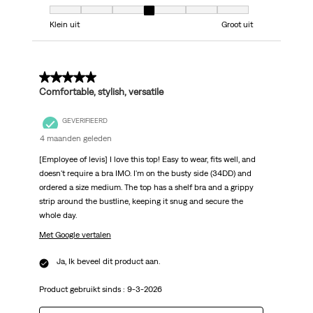
Model, 4 van 7, waarbij 1 gelijk is aan Klein uit en 7 gelijk is aan Groot uit
Klein uit
Groot uit
5 van 5 sterren.
Comfortable, stylish, versatile
GEVERIFIEERD
4 maanden geleden
[Employee of levis] I love this top! Easy to wear, fits well, and
doesn't require a bra IMO. I'm on the busty side (34DD) and
ordered a size medium. The top has a shelf bra and a grippy
strip around the bustline, keeping it snug and secure the
whole day.
Met Google vertalen
Ja, Ik beveel dit product aan.
Product gebruikt sinds :
9-3-2026