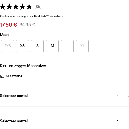
(85)
Gratis verzending
voor Red Tab™ Members
Sale
17,50 €
Original
34,95 €
price
Price
Maat
is
Was
2XS
XS
S
M
L
XL
Klanten zeggen
Maatzuiver
Maattabel
Selecteer aantal
1
Selecteer aantal
1