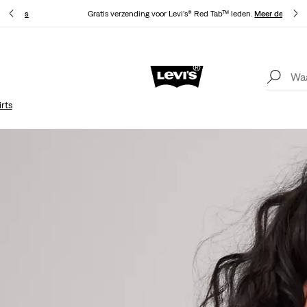
 details
Gratis verzending voor Levi’s® Red Tab™ leden.
Meer details
Update verzend- en retourbeleid
Meer details
rts