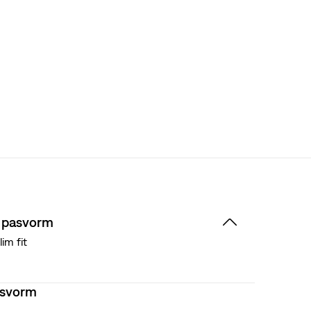
 pasvorm
lim fit
asvorm