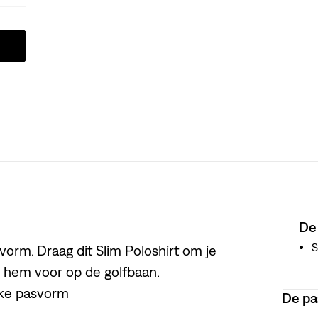
De
S
orm. Draag dit Slim Poloshirt om je
ar hem voor op de golfbaan.
nke pasvorm
De p