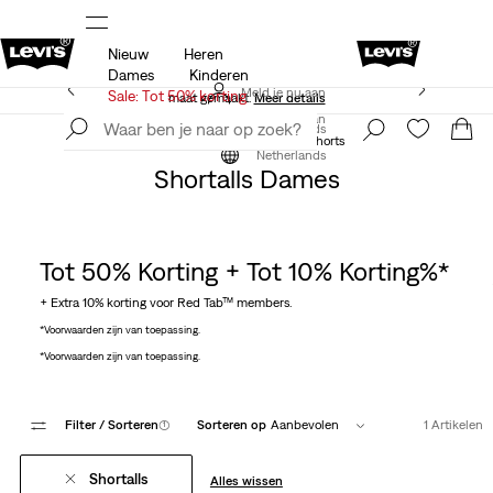
Nieuw
Heren
 op
Sale: tot 50% + extra 10% korting*
Meer details
Dames
Kinderen
Levi's App. Het beste van Levi’s®, speciaal voor jou op
Meld je nu aan
Sale: Tot 50% korting
maat gemaakt.
Meer details
Meld je nu aan
Netherlands
Kleding
Dames
Shorts
Denim Shorts
Netherlands
Shortalls Dames
Tot 50% Korting + Tot 10% Korting%*
+ Extra 10% korting voor Red Tab™ members.
*Voorwaarden zijn van toepassing.
*Voorwaarden zijn van toepassing.
Filter
/ Sorteren
(1)
Sorteren op
Aanbevolen
1 Artikelen
Shortalls
Alles wissen