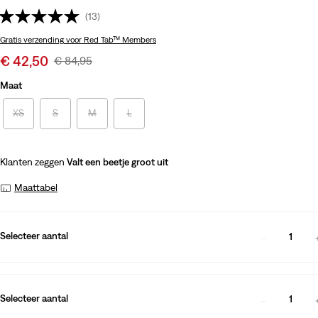
(13)
Gratis verzending
voor Red Tab™ Members
Sale
€ 42,50
Original
€ 84,95
price
Price
Maat
is
Was
XS
S
M
L
Klanten zeggen
Valt een beetje groot uit
Maattabel
Selecteer aantal
1
Selecteer aantal
1