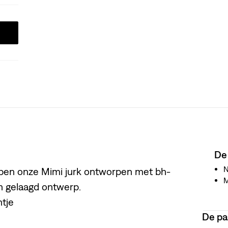
De
N
ebben onze Mimi jurk ontworpen met bh-
en gelaagd ontwerp.
ntje
De p