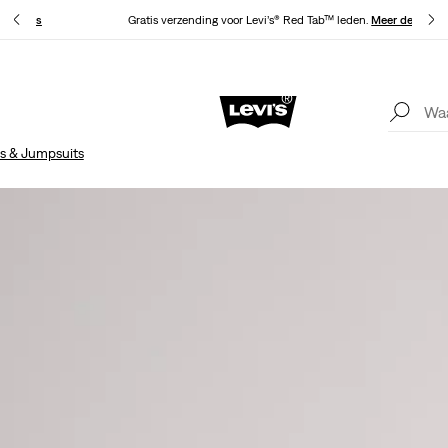
 details
Gratis verzending voor Levi’s® Red Tab™ leden.
Meer details
Update verzend- en retourbeleid
Meer details
s & Jumpsuits