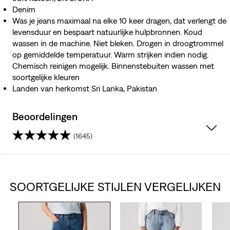
Denim
Was je jeans maximaal na elke 10 keer dragen, dat verlengt de
levensduur en bespaart natuurlijke hulpbronnen. Koud
wassen in de machine. Niet bleken. Drogen in droogtrommel
op gemiddelde temperatuur. Warm strijken indien nodig.
Chemisch reinigen mogelijk. Binnenstebuiten wassen met
soortgelijke kleuren
Landen van herkomst Sri Lanka, Pakistan
Beoordelingen
(1645)
4.2
van
SOORTGELIJKE STIJLEN VERGELIJKEN
de
5
sterren.