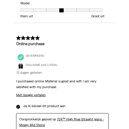
Model
Model, 4 van 7, waarbij 1 gelijk is aan Klein uit en 7 gelijk is aan Groot uit
Klein uit
Groot uit
5 van 5 sterren.
Online purchase
GEVERIFIEERD
DEELNAME AAN LOTERIJ
12 dagen geleden
I purchased online. Material is good and soft. I am very
satisfied with my purchase.
Met Google vertalen
Ja, Ik beveel dit product aan.
Oorspronkelijk gepost op
724™ High Rise Straight jeans -
Mosey Mid Stone