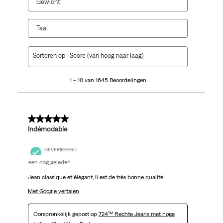
Gewicht
Taal
1
Sorteren op
Score (van hoog naar laag)
tot
10
1 – 10 van 1645 Beoordelingen
van
1645
Beoordelingen.
5 van 5 sterren.
Indémodable
GEVERIFIEERD
een dag geleden
Jean classique et élégant, il est de très bonne qualité.
Met Google vertalen
Oorspronkelijk gepost op
724™ Rechte Jeans met hoge