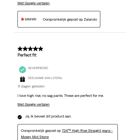
Met Google vertalen
Oorspronkelijk gepost op Zalando
5 van 5 sterren.
Perfect fit
GEVERIFIEERD
DEELNAME AAN LOTERIJ
9 dagen geleden
I love high rise, no sag pants. These are perfect for me.
Met Google vertalen
Ja, Ik beveel dit product aan.
Oorspronkelijk gepost op
724™ High Rise Straight jeans -
Mosey Mid Stone