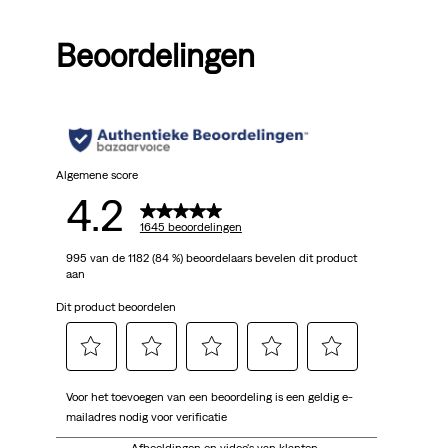
Price
Price
Price
Price
Pri
is
was
is
was
is
Beoordelingen
Algemene score
4.2
1645 beoordelingen
995 van de 1182 (84 %) beoordelaars bevelen dit product
aan
Dit product beoordelen
Selecteer
Selecteer
Selecteer
Selecteer
Selecteer
Voor het toevoegen van een beoordeling is een geldig e-
om
om
om
om
om
mailadres nodig voor verificatie
het
het
het
het
het
artikel
artikel
artikel
artikel
artikel