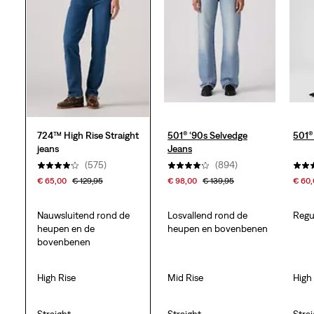
1645
beoordelingen
724™ High Rise Straight
501® ‘90s Selvedge
501® 
jeans
Jeans
(575)
(894)
€ 65,00
€ 129,95
€ 98,00
€ 139,95
€ 60
Nauwsluitend rond de
Losvallend rond de
Regul
heupen en de
heupen en bovenbenen
bovenbenen
High Rise
Mid Rise
High
Straight
Straight
Stra