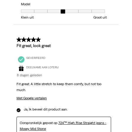
Model
Model, 4 van 7, waarbij 1 gelijk is aan Klein uit en 7 gelijk is aan Groot uit
Klein uit
Groot uit
5 van 5 sterren.
Fit great, look great
GEVERIFIEERD
DEELNAME AAN LOTERIJ
8 dagen geleden
Fit great. A little stretch to keep them comfy, but not too
much.
Met Google vertalen
Ja, Ik beveel dit product aan.
Oorspronkelijk gepost op
724™ High Rise Straight jeans -
Mosey Mid Stone