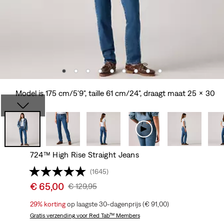
Model is 175 cm/5'9", taille 61 cm/24", draagt maat 25 x 30
724™ High Rise Straight Jeans
(1645)
Sale
€ 65,00
Original
€ 129,95
price
Price
29%
korting
op laagste 30-dagenprijs (€ 91,00)
is
Was
Gratis verzending
voor Red Tab™ Members