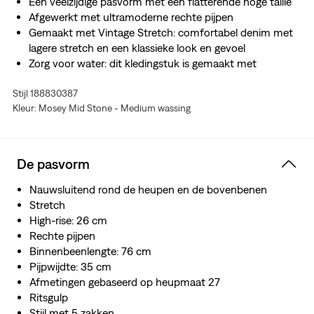
Een veelzijdige pasvorm met een flatterende hoge taille
Afgewerkt met ultramoderne rechte pijpen
Gemaakt met Vintage Stretch: comfortabel denim met
lagere stretch en een klassieke look en gevoel
Zorg voor water: dit kledingstuk is gemaakt met
gerecycled water, wat ons helpt onze impact op deze
Stijl 188830387
eindige hulpbron te verminderen
Kleur: Mosey Mid Stone - Medium wassing
De pasvorm
Nauwsluitend rond de heupen en de bovenbenen
Stretch
High-rise: 26 cm
Rechte pijpen
Binnenbeenlengte: 76 cm
Pijpwijdte: 35 cm
Afmetingen gebaseerd op heupmaat 27
Ritsgulp
Stijl met 5 zakken