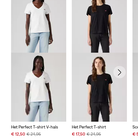
Het Perfect T-shirt V-hals
Het Perfect T-shirt
Sc
Sale
Original
Sale
Original
Sal
€ 12,50
€ 24,95
€ 17,50
€ 24,95
€ 