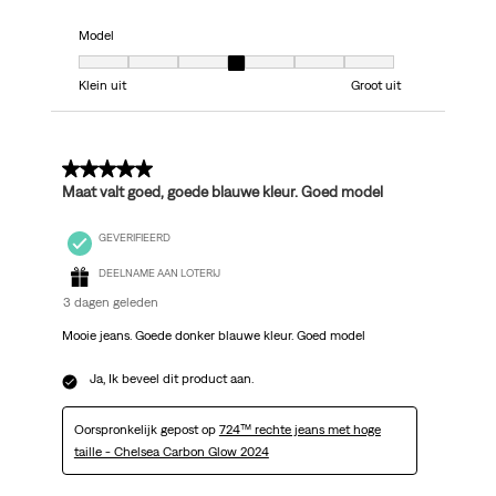
Model
Model, 4 van 7, waarbij 1 gelijk is aan Klein uit en 7 gelijk is aan Groot uit
Klein uit
Groot uit
5 van 5 sterren.
Maat valt goed, goede blauwe kleur. Goed model
GEVERIFIEERD
DEELNAME AAN LOTERIJ
3 dagen geleden
Mooie jeans. Goede donker blauwe kleur. Goed model
Ja, Ik beveel dit product aan.
Oorspronkelijk gepost op
724™ rechte jeans met hoge
taille - Chelsea Carbon Glow 2024