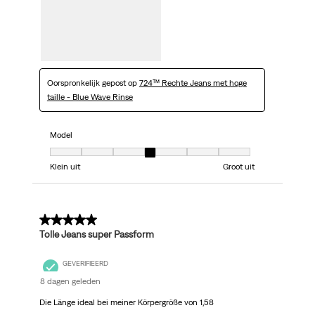
Oorspronkelijk gepost op
724™ Rechte Jeans met hoge
taille - Blue Wave Rinse
Model
Model, 4 van 7, waarbij 1 gelijk is aan Klein uit en 7 gelijk is aan Groot uit
Klein uit
Groot uit
5 van 5 sterren.
Tolle Jeans super Passform
GEVERIFIEERD
8 dagen geleden
Die Länge ideal bei meiner Körpergröße von 1,58