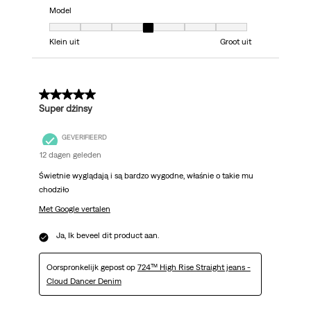
Model
Model, 4 van 7, waarbij 1 gelijk is aan Klein uit en 7 gelijk is aan Groot uit
Klein uit
Groot uit
5 van 5 sterren.
Super dżinsy
GEVERIFIEERD
12 dagen geleden
Świetnie wyglądają i są bardzo wygodne, właśnie o takie mu
chodziło
Met Google vertalen
Ja, Ik beveel dit product aan.
Oorspronkelijk gepost op
724™ High Rise Straight jeans -
Cloud Dancer Denim