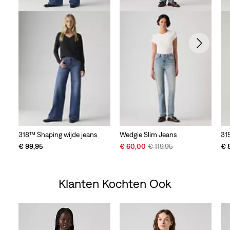
318™ Shaping wijde jeans
Wedgie Slim Jeans
31
Sale
Original
€ 99,95
€ 60,00
€ 119,95
€ 
Price
Price
is
was
Klanten Kochten Ook
Skip Carousel