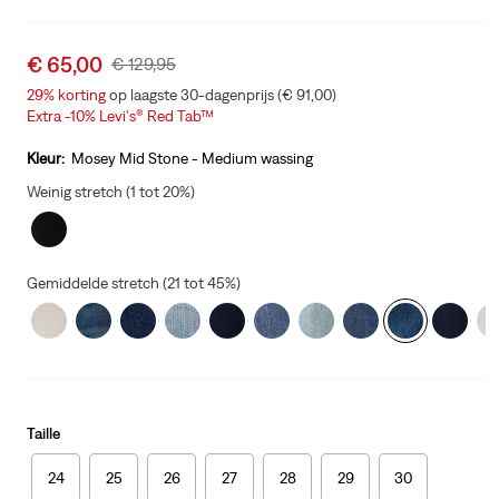
Sale
€ 65,00
Original
€ 129,95
price
Price
29%
korting
op laagste 30-dagenprijs (€ 91,00)
is
Was
Extra -10% Levi's® Red Tab™
Kleur:
Mosey Mid Stone - Medium wassing
Weinig stretch (1 tot 20%)
Gemiddelde stretch (21 tot 45%)
Taille
24
25
26
27
28
29
30