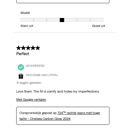
Model
Model, 4 van 7, waarbij 1 gelijk is aan Klein uit en 7 gelijk is aan Groot uit
Klein uit
Groot uit
5 van 5 sterren.
Perfect
GEVERIFIEERD
DEELNAME AAN LOTERIJ
9 dagen geleden
Love them. The fit is comfy and hides my imperfections
Met Google vertalen
Oorspronkelijk gepost op
724™ rechte jeans met hoge
taille - Chelsea Carbon Glow 2024