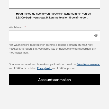
Houd me op de hoogte van nieuws en aanbiedingen van de
LS&Co.-bedrijvengroep. Ik kan me te allen tijde afmelden.
Wachtwoord
*
Het wachtwoord moet uit ten minste 8 tekens bestaan en mag niet
makkelijk te raden zijn. Veelgebruikte of risicovolle wachtwoorden zijn
niet toegestaan.
Door een account aan te maken, ga ik akkoord met de
Gebruiksvoorwaarden
van LS&Co. Ik heb het
van LS&Co. gelezen.
Privacybeleid
Account aanmaken