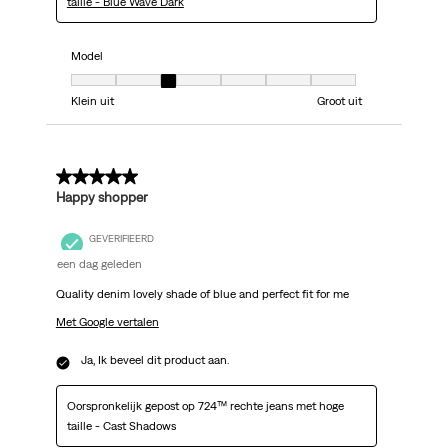
taille - Blue Wave Dark
Model
Model, 3 van 7, waarbij 1 gelijk is aan Klein uit en 7 gelijk is aan Groot uit
Klein uit
Groot uit
5 van 5 sterren.
Happy shopper
GEVERIFIEERD
een dag geleden
Quality denim lovely shade of blue and perfect fit for me
Met Google vertalen
Ja, Ik beveel dit product aan.
Oorspronkelijk gepost op 724™ rechte jeans met hoge
taille - Cast Shadows