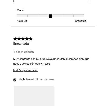
Model
Model, 4 van 7, waarbij 1 gelijk is aan Klein uit en 7 gelijk is aan Groot uit
Klein uit
Groot uit
5 van 5 sterren.
Encantada
8 dagen geleden
Muy contenta con mi blue wave rinse, genial composición que
hace que sea cómodo y fresco.
Met Google vertalen
Ja, Ik beveel dit product aan.