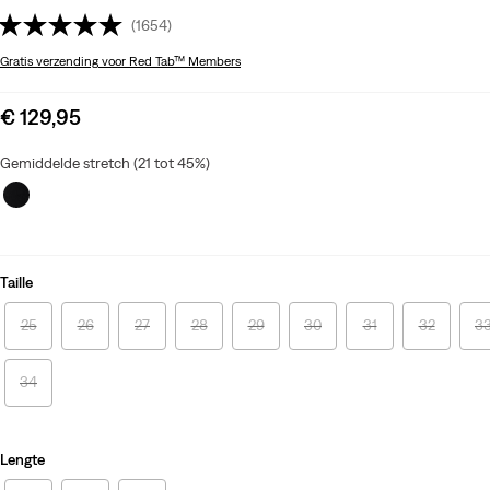
(1654)
Gratis verzending
voor Red Tab™ Members
Sale
€ 129,95
price
is
Gemiddelde stretch (21 tot 45%)
Taille
25
26
27
28
29
30
31
32
3
34
Lengte