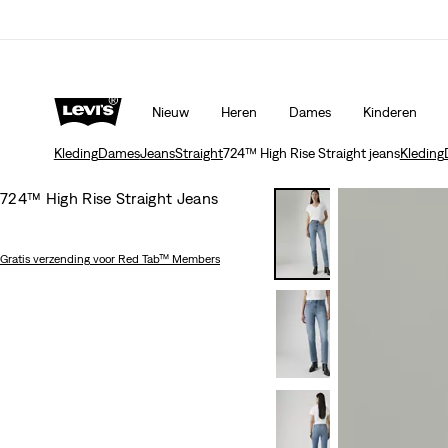
Update verzend- en retourbeleid
Meer details
Nieuw
Heren
Dames
Kinderen
Kleding
Dames
Jeans
Straight
724™ High Rise Straight jeans
Kleding
724™ High Rise Straight Jeans
Gratis verzending
voor Red Tab™ Members