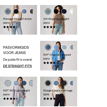
+3
+3
+4
Ribcage Straight Ankle
314 Shaping Straight
jeans
jeans
(1659)
(1139)
€ 119,95
€ 89,95
PASVORMGIDS
+1
VOOR JEANS
501® Original Cropped
jeans
De juiste fit is overal.
(301)
DE STRAIGHT-FITS
€ 119,95
501® 90's Lightweight
Straight jeans met hoge
jeans
taille
(74)
(127)
€ 119,95
€ 89,95