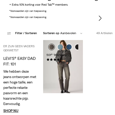
+ Extra 10% korting voor Red Tab™ members.
*Voorwaarden zijn van toepassing.
*Voorwaarden zijn van toepassing.
Filter
/ Sorteren
Sorteren op
Aanbevolen
49 Artikelen
ER ZIJN GEEN VADERS
GEKWETST
501® '90s jeans
LEVI'S® EASY DAD
(540)
FIT: 101
€ 119,95
We hebben deze
jeans ontworpen met
een hoge taille, een
perfecte relaxte
pasvorm en een
kaarsrechte pijp.
Eenvoudig.
SHOP NU