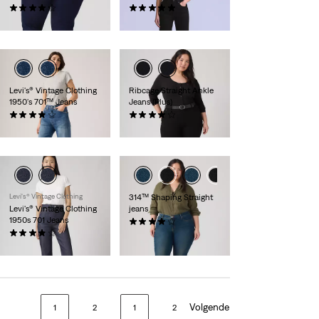
(142)
(3)
€ 89,95
€ 154,95
Levi's® Vintage Clothing
Ribcage Straight Ankle
1950's 701™ Jeans
Jeans (Plus)
(36)
(58)
€ 279,95
€ 129,95
Levi's® Vintage Clothing
314™ Shaping Straight
Levi's® Vintage Clothing
jeans
1950s 701 Jeans
(120)
(36)
€ 89,95
€ 279,95
Volgende
1
2
1
2