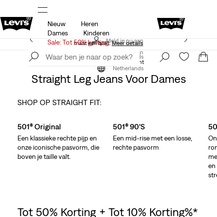
Nieuw
Heren
 op
Sale: tot 50% + extra 10% korting*
Meer details
Dames
Kinderen
Levi's App. Het beste van Levi’s®, speciaal voor jou op
Meld je nu aan
Sale: Tot 50% korting
maat gemaakt.
Meer details
Meld je nu aan
Netherlands
Kleding
Dames
Jeans
Straight
Netherlands
Straight Leg Jeans Voor Dames
SHOP OP STRAIGHT FIT:
Skip Carousel
501® Original
501® 90's
50
Een klassieke rechte pijp en
Een mid-rise met een losse,
On
onze iconische pasvorm, die
rechte pasvorm
ro
boven je taille valt.
met
en 
str
Tot 50% Korting + Tot 10% Korting%*