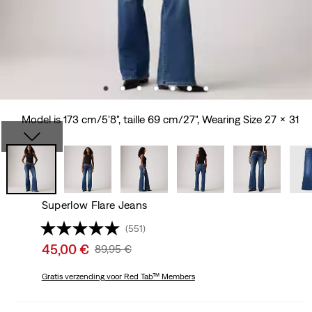
Model is 173 cm/5'8", taille 69 cm/27", Wearing Size 27 x 31
Superlow Flare Jeans
(551)
Sale
45,00 €
Original
89,95 €
price
Price
is
Gratis verzending
voor Red Tab™ Members
Was