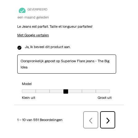
GEVERIFIEERD
een maand geleden
Le Jeans est parfait. Taille et longueur parfaites!
Met Google vertalen
Ja, Ik beveel dit product aan.
Oorspronkelijk gepost op Superlow Flare jeans - The Big
Idea
Model
Model, 4 van 7, waarbij 1 gelijk is aan Klein uit en 7 gelijk is aan Groot uit
Klein uit
Groot uit
1 – 10 van 551 Beoordelingen
VorigeBeoordelingen
Volgende
Beoordelingen