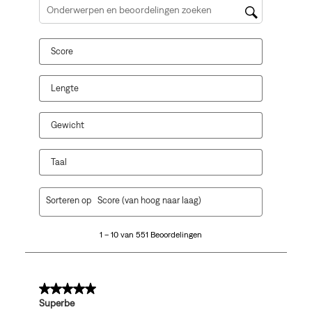
Onderwerpen en beoordelingen zoeken per regio
Score
Lengte
Gewicht
Taal
1
Sorteren op
Score (van hoog naar laag)
tot
10
1 – 10 van 551 Beoordelingen
van
551
Beoordelingen.
5 van 5 sterren.
Superbe