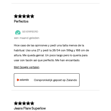
5 van 5 sterren.
Perfectos
GEVERIFIEERD
een maand geleden
Hice caso de las opiniones y pedí una talla menos de la
habitual. Uso una 27 y pedí la 26/34 con 56kg y 168 cm de
altura. Me queda genial. Un poco largo pero lo quería para
usar con tacón así que perfecto. Me han encantado.
Met Google vertalen
Oorspronkelijk gepost op Zalando
5 van 5 sterren.
Jeans Flare Superlow