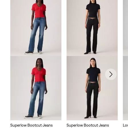
sterren.
551
beoordelingen
Superlow Bootcut Jeans
Superlow Bootcut Jeans
Lo