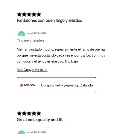
5 van 5 sterren.
Pantalones con buen largo y elástico
GEVERIFIEERD
19 dagen geleden
Me han gustado mucho, especialmente el largo de pierna,
porque me está costando cada vez encontrarlos. Son muy
cómodos y el tejido es elástico. Tito bajo.
Met Google vertalen
Oorspronkelijk gepost op Zalando
5 van 5 sterren.
Great color,quality and fit
GEVERIFIEERD