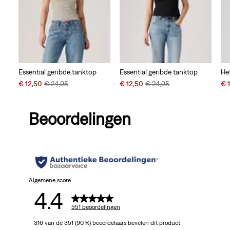
Essential geribde tanktop
Essential geribde tanktop
Het
Sale
Original
Sale
Original
Sal
€ 12,50
€ 24,95
€ 12,50
€ 24,95
€ 
Price
Price
Price
Price
Pri
is
was
is
was
is
Beoordelingen
Algemene score
4.4
551 beoordelingen
316 van de 351 (90 %) beoordelaars bevelen dit product