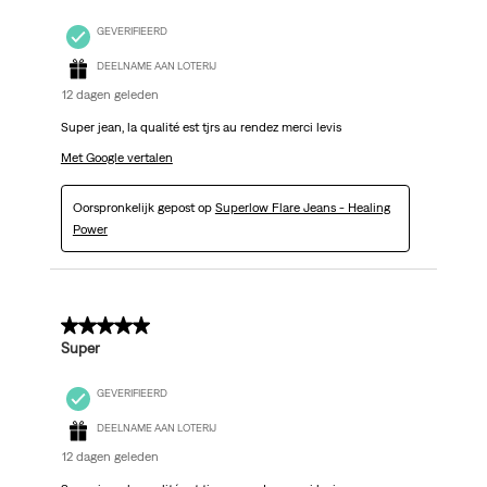
GEVERIFIEERD
DEELNAME AAN LOTERIJ
12 dagen geleden
Super jean, la qualité est tjrs au rendez merci levis
Met Google vertalen
Oorspronkelijk gepost op
Superlow Flare Jeans - Healing
Power
5 van 5 sterren.
Super
GEVERIFIEERD
DEELNAME AAN LOTERIJ
12 dagen geleden