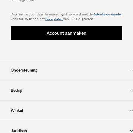
niet toegestaan.
Door een account aan te maken, ga ik akkoord met de
Gebruiksvoorwaarden
van LS&Co. Ik heb het
van LS&Co. gelezen.
Privacybeleid
Account aanmaken
Ondersteuning
Bedrijf
Winkel
Juridisch