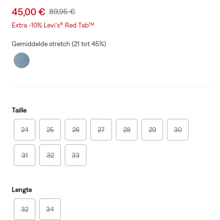
Sale
45,00 €
Original
89,95 €
price
Price
Extra -10% Levi's® Red Tab™
is
Was
Gemiddelde stretch (21 tot 45%)
Taille
24
25
26
27
28
29
30
31
32
33
Lengte
32
34