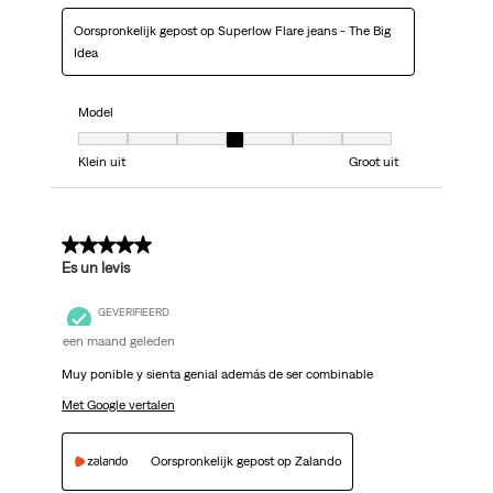
Oorspronkelijk gepost op Superlow Flare jeans - The Big
Idea
Model
Model, 4 van 7, waarbij 1 gelijk is aan Klein uit en 7 gelijk is aan Groot uit
Klein uit
Groot uit
5 van 5 sterren.
Es un levis
GEVERIFIEERD
een maand geleden
Muy ponible y sienta genial además de ser combinable
Met Google vertalen
Oorspronkelijk gepost op Zalando