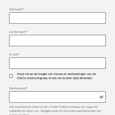
Voornaam
*
Achternaam
*
E-mail
*
Houd me op de hoogte van nieuws en aanbiedingen van de
LS&Co.-bedrijvengroep. Ik kan me te allen tijde afmelden.
Wachtwoord
*
Het wachtwoord moet uit ten minste 8 tekens bestaan en mag niet
makkelijk te raden zijn. Veelgebruikte of risicovolle wachtwoorden zijn