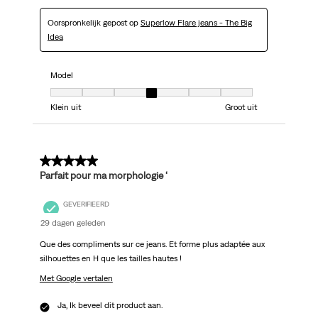
Oorspronkelijk gepost op
Superlow Flare jeans - The Big
Idea
Model
Model, 4 van 7, waarbij 1 gelijk is aan Klein uit en 7 gelijk is aan Groot uit
Klein uit
Groot uit
5 van 5 sterren.
Parfait pour ma morphologie ‘
GEVERIFIEERD
29 dagen geleden
Que des compliments sur ce jeans. Et forme plus adaptée aux
silhouettes en H que les tailles hautes !
Met Google vertalen
Ja, Ik beveel dit product aan.