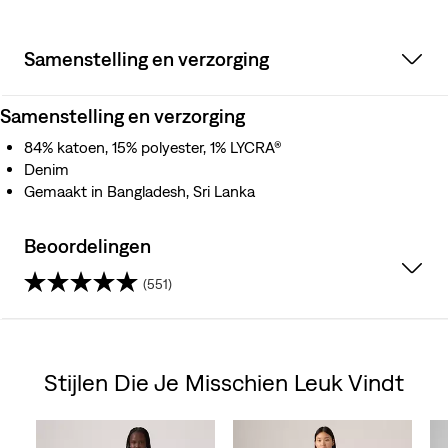
Samenstelling en verzorging
Samenstelling en verzorging
84% katoen, 15% polyester, 1% LYCRA®
Denim
Gemaakt in Bangladesh, Sri Lanka
Beoordelingen
(551)
4.4
van
Stijlen Die Je Misschien Leuk Vindt
de
Skip Carousel
5