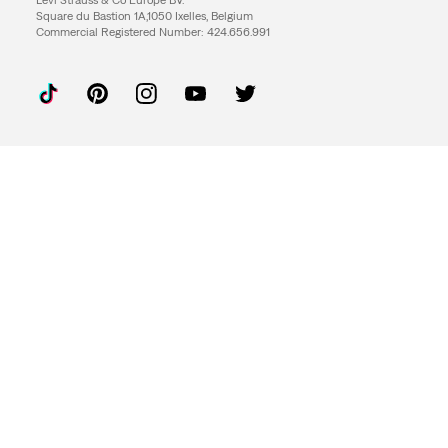
Levi Strauss & Co Europe BV.
Square du Bastion 1A,1050 Ixelles, Belgium
Commercial Registered Number: 424.656.991