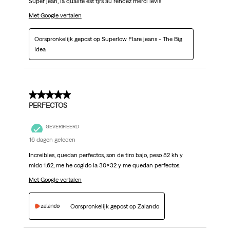
Super jean, la qualité est tjrs au rendez merci levis
Met Google vertalen
Oorspronkelijk gepost op Superlow Flare jeans - The Big
Idea
5 van 5 sterren.
PERFECTOS
GEVERIFIEERD
16 dagen geleden
Increibles, quedan perfectos, son de tiro bajo, peso 82 kh y
mido 1.62, me he cogido la 30x32 y me quedan perfectos.
Met Google vertalen
Oorspronkelijk gepost op Zalando