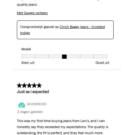
quality jeans
Met Google vertalen
Oorspronkelijk gepost op
Cinch Baggy jeans - Invested
Indigo
Model
Model, 4 van 7, waarbij 1 gelijk is aan Klein uit en 7 gelijk is aan Groot uit
Klein uit
Groot uit
5 van 5 sterren.
Just as i expected
GEVERIFIEERD
3 dagen geleden
This was my first time buying jeans from Levi's, and I can
honestly say they exceeded my expectations. The quality is
outstanding, the fit is perfect, and they feel much more