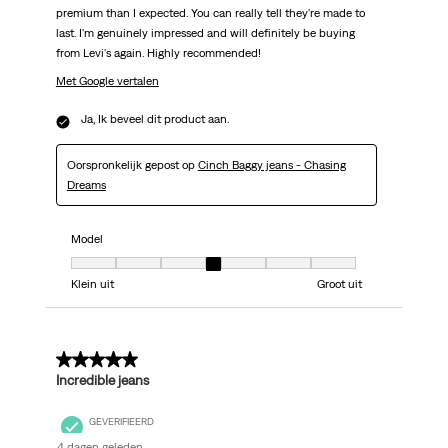
premium than I expected. You can really tell they're made to
last. I'm genuinely impressed and will definitely be buying
from Levi's again. Highly recommended!
Met Google vertalen
Ja, Ik beveel dit product aan.
Oorspronkelijk gepost op
Cinch Baggy jeans - Chasing
Dreams
Model
Model, 4 van 7, waarbij 1 gelijk is aan Klein uit en 7 gelijk is aan Groot uit
Klein uit
Groot uit
5 van 5 sterren.
Incredible jeans
GEVERIFIEERD
4 dagen geleden