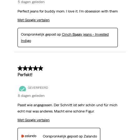
5 dagen geleden
Perfect jeans for buddy mom. I love it. I'm obsession with them
Met Google vertalen
Oorspronkelijk gepost op
Cinch Baggy jeans - Invested
Indigo
5 van 5 sterren.
Perfekt!
GEVERIFIEERD
8 dagen geleden
Passt wie angegossen. Der Schnitt ist sehr schön und für mich
echt mal was anderes. Macht eine schöne Figur.
Met Google vertalen
Oorspronkelijk gepost op Zalando