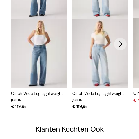
Ci
Cinch Wide Leg Lightweight
Cinch Wide Leg Lightweight
jeans
jeans
Sal
€ 
Pri
€ 119,95
€ 119,95
is
Klanten Kochten Ook
Skip Carousel