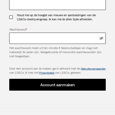
Houd me op de hoogte van nieuws en aanbiedingen van de
LS&Co.-bedrijvengroep. Ik kan me te allen tijde afmelden.
Wachtwoord
*
Het wachtwoord moet uit ten minste 8 tekens bestaan en mag niet
makkelijk te raden zijn. Veelgebruikte of risicovolle wachtwoorden zijn
niet toegestaan.
Door een account aan te maken, ga ik akkoord met de
Gebruiksvoorwaarden
van LS&Co. Ik heb het
van LS&Co. gelezen.
Privacybeleid
Account aanmaken