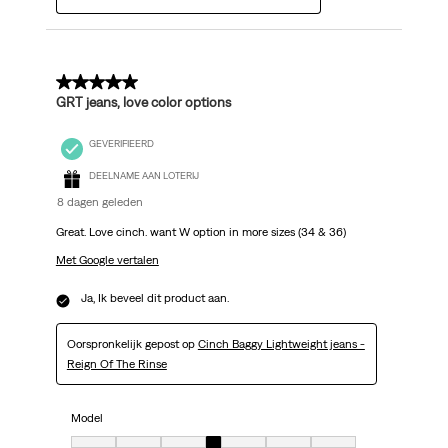
5 van 5 sterren.
GRT jeans, love color options
GEVERIFIEERD
DEELNAME AAN LOTERIJ
8 dagen geleden
Great. Love cinch. want W option in more sizes (34 & 36)
Met Google vertalen
Ja, Ik beveel dit product aan.
Oorspronkelijk gepost op
Cinch Baggy Lightweight jeans -
Reign Of The Rinse
Model
Model, 4 van 7, waarbij 1 gelijk is aan Klein uit en 7 gelijk is aan Groot uit