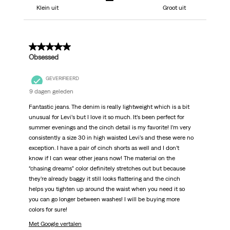
Klein uit
Groot uit
5 van 5 sterren.
Obsessed
GEVERIFIEERD
9 dagen geleden
Fantastic jeans. The denim is really lightweight which is a bit
unusual for Levi’s but I love it so much. It’s been perfect for
summer evenings and the cinch detail is my favorite! I’m very
consistently a size 30 in high waisted Levi’s and these were no
exception. I have a pair of cinch shorts as well and I don’t
know if I can wear other jeans now! The material on the
“chasing dreams” color definitely stretches out but because
they’re already baggy it still looks flattering and the cinch
helps you tighten up around the waist when you need it so
you can go longer between washes! I will be buying more
colors for sure!
Met Google vertalen