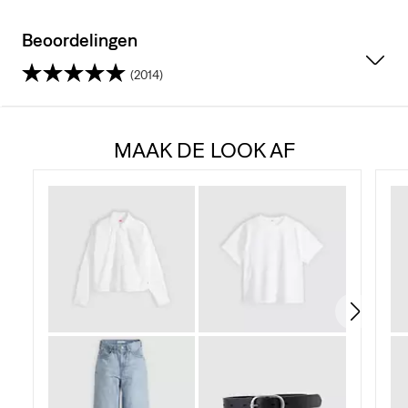
Beoordelingen
(2014)
4.5
van
MAAK DE LOOK AF
de
5
sterren.
2014
beoordelingen