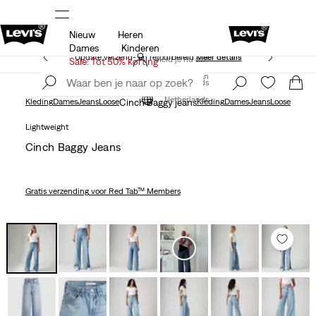
Nieuw
Heren
Unidays: Studenten krijgen 20% korting
Meer details
Dames
Kinderen
Update verzend- en retourbeleid
Meer details
Meld je nu aan
Sale: Tot 50% korting
Meld je nu aan
Netherlands
Netherlands
Kleding
Dames
Jeans
Loose
Cinch Baggy jeans
Kleding
Dames
Jeans
Loose
Lightweight
Cinch Baggy Jeans
Gratis verzending
voor Red Tab™ Members