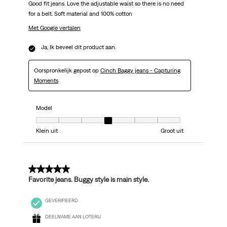
Good fit jeans. Love the adjustable waist so there is no need
for a belt. Soft material and 100% cotton
Met Google vertalen
Ja, Ik beveel dit product aan.
Oorspronkelijk gepost op
Cinch Baggy jeans - Capturing
Moments
Model
Model, 4 van 7, waarbij 1 gelijk is aan Klein uit en 7 gelijk is aan Groot uit
Klein uit
Groot uit
5 van 5 sterren.
Favorite jeans. Buggy style is main style.
GEVERIFIEERD
DEELNAME AAN LOTERIJ