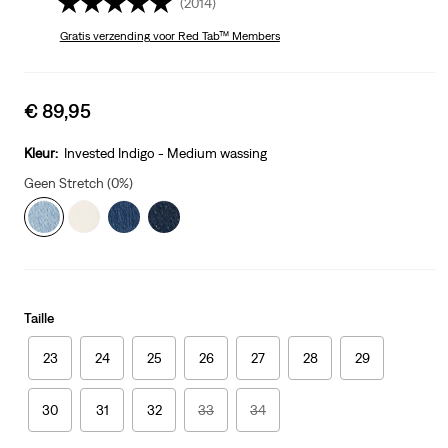
(2014)
Gratis verzending
voor Red Tab™ Members
Sale
€ 89,95
price
is
Kleur:
Invested Indigo - Medium wassing
Geen Stretch (0%)
Taille
23
24
25
26
27
28
29
30
31
32
33
34