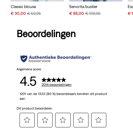
Classic blouse
Senorita bustier
Es
Sale
Original
Sale
Original
Sal
€ 30,00
€ 59,95
€ 88,00
€ 109,95
€ 
Price
Price
Price
Price
Pri
is
was
is
was
is
Beoordelingen
Algemene score
4.5
2014 beoordelingen
1201 van de 1333 (90 %) beoordelaars bevelen dit product
aan
Dit product beoordelen
Selecteer
Selecteer
Selecteer
Selecteer
Selecteer