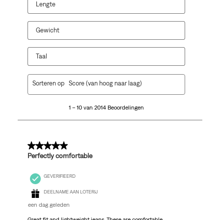
Lengte
Gewicht
Taal
1
Sorteren op
Score (van hoog naar laag)
tot
10
1 – 10 van 2014 Beoordelingen
van
2014
Beoordelingen.
5 van 5 sterren.
Perfectly comfortable
GEVERIFIEERD
DEELNAME AAN LOTERIJ
een dag geleden
Great fit and lightweight jeans. These are comfortable,