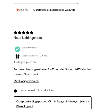
Oorspronkelijk gepost op Zalando
5 van 5 sterren.
Neue Lieblingshose
GEVERIFIEERD
DEELNAME AAN LOTERIJ
10 dagen geleden
Sehr weicher, angenehmer Stoff und der Schnitt trifft absolut
meinen Geschmack!
Met Google vertalen
Ja, Ik beveel dit product aan.
Oorspronkelijk gepost op
Cinch Baggy Lightweight jeans -
Blank Impact