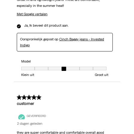
especially in the summer heat!
Met Google vertalen
Ja, Ik beveel dit product aan.
Oorspronkelijk gepost op
Cinch Baggy jeans - Invested
Indigo
Model
Model, 4 van 7, waarbij 1 gelijk is aan Klein uit en 7 gelijk is aan Groot uit
Klein uit
Groot uit
5 van 5 sterren.
customer
GEVERIFIEERD
2 dagen geleden
they are super comfortable and comfortable overall good