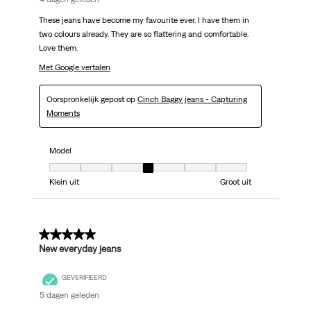
These jeans have become my favourite ever. I have them in
two colours already. They are so flattering and comfortable.
Love them.
Met Google vertalen
Oorspronkelijk gepost op
Cinch Baggy jeans - Capturing
Moments
Model
Model, 4 van 7, waarbij 1 gelijk is aan Klein uit en 7 gelijk is aan Groot uit
Klein uit
Groot uit
5 van 5 sterren.
New everyday jeans
GEVERIFIEERD
5 dagen geleden