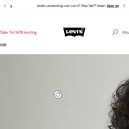
 details
Gratis verzending voor Levi’s® Red Tab™ leden.
Meer details
Sale: Tot 50% korting
Update verzend- en retourbeleid
Meer details
oose