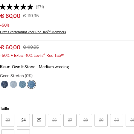
(271)
Sale
€ 60,00
Original
€ 119,95
price
Price
-50%
is
Was
Gratis verzending
voor Red Tab™ Members
Sale
€ 60,00
Original
€ 119,95
price
Price
-50%
+
Extra -10% Levi's® Red Tab™
is
Was
Kleur:
Own It Stone - Medium wassing
Geen Stretch (0%)
Taille
23
24
25
26
27
28
29
30
3