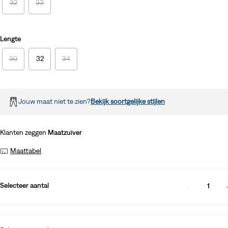
32
33
Lengte
30
32
34
Jouw maat niet te zien?
Bekijk soortgelijke stijlen
Klanten zeggen
Maatzuiver
Maattabel
Selecteer aantal
1