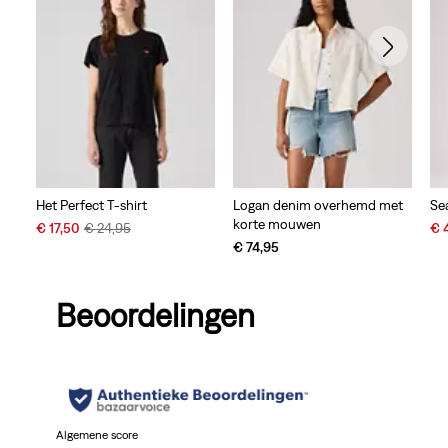
Het Perfect T-shirt
Logan denim overhemd met
Se
korte mouwen
Sale
Original
Sal
€ 17,50
€ 24,95
€ 
Price
Price
Pri
€ 74,95
is
was
is
Beoordelingen
Algemene score