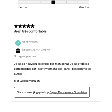
Model, 4 van 7, waarbij 1 gelijk is aan Klein uit en 7 gelijk is aan Groot uit
Klein uit
Groot uit
5 van 5 sterren.
Jean très confortable
GEVERIFIEERD
DEELNAME AAN LOTERIJ
9 dagen geleden
Je suis à nouveau satisfaite par mon achat. Je suis fidèle à
cette marque car ils ont vraiment des jeans " pas comme les
autres " .
Met Google vertalen
Oorspronkelijk gepost op
Baggy Dad-jeans - She's Nice