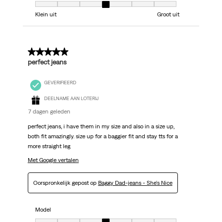
Model, 4 van 7, waarbij 1 gelijk is aan Klein uit en 7 gelijk is aan Groot uit
Klein uit
Groot uit
5 van 5 sterren.
perfect jeans
GEVERIFIEERD
DEELNAME AAN LOTERIJ
7 dagen geleden
perfect jeans, i have them in my size and also in a size up,
both fit amazingly. size up for a baggier fit and stay tts for a
more straight leg
Met Google vertalen
Oorspronkelijk gepost op
Baggy Dad-jeans - She's Nice
Model