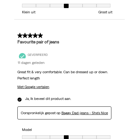
Model, 4 van 7, waarbij 1 gelijk is aan Klein uit en 7 gelijk is aan Groot uit
Klein uit
Groot uit
5 van 5 sterren.
Favourite pair of jeans
GEVERIFIEERD
11 dagen geleden
Great fit & very comfortable. Can be dressed up or down.
Perfect length
Met Google vertalen
Ja, Ik beveel dit product aan.
Oorspronkelijk gepost op
Baggy Dad-jeans - She's Nice
Model
Model, 4 van 7, waarbij 1 gelijk is aan Klein uit en 7 gelijk is aan Groot uit