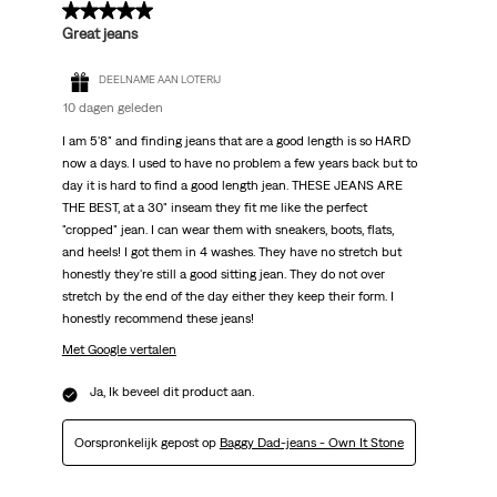
5 van 5 sterren.
Great jeans
DEELNAME AAN LOTERIJ
10 dagen geleden
I am 5'8" and finding jeans that are a good length is so HARD
now a days. I used to have no problem a few years back but to
day it is hard to find a good length jean. THESE JEANS ARE
THE BEST, at a 30" inseam they fit me like the perfect
"cropped" jean. I can wear them with sneakers, boots, flats,
and heels! I got them in 4 washes. They have no stretch but
honestly they're still a good sitting jean. They do not over
stretch by the end of the day either they keep their form. I
honestly recommend these jeans!
Met Google vertalen
Ja, Ik beveel dit product aan.
Oorspronkelijk gepost op
Baggy Dad-jeans - Own It Stone