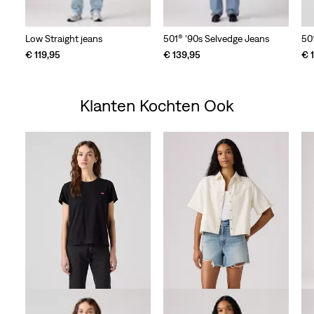
Low Straight jeans
501® ‘90s Selvedge Jeans
50
€ 119,95
€ 139,95
€ 
Klanten Kochten Ook
Skip Carousel