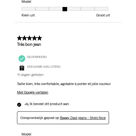
Model
Model, 4 van 7, waarbij 1 gelijk is aan Klein uit en 7 gelijk is aan Groot uit
Klein uit
Groot uit
5 van 5 sterren.
Très bon jean
GEVERIFIEERD
DEELNAME AAN LOTERIJ
11 dagen geleden
Taille bien, très confortable, agréable à porter et jolie couleur
Met Google vertalen
Ja, Ik beveel dit product aan.
Oorspronkelijk gepost op
Baggy Dad-jeans - She's Nice
Model