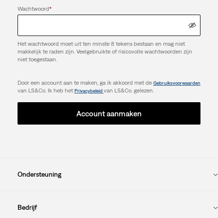
Wachtwoord
*
Het wachtwoord moet uit ten minste 8 tekens bestaan en mag niet
makkelijk te raden zijn. Veelgebruikte of risicovolle wachtwoorden zijn
niet toegestaan.
Door een account aan te maken, ga ik akkoord met de
Gebruiksvoorwaarden
van LS&Co. Ik heb het
van LS&Co. gelezen.
Privacybeleid
Account aanmaken
Ondersteuning
Bedrijf