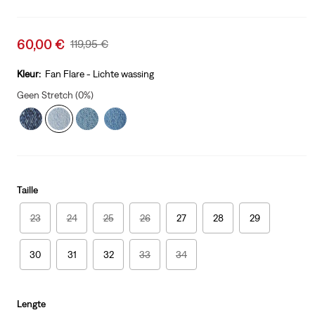
Sale
60,00 €
Original
119,95 €
price
Price
is
Was
Kleur:
Fan Flare - Lichte wassing
Geen Stretch (0%)
Taille
23
24
25
26
27
28
29
30
31
32
33
34
Lengte