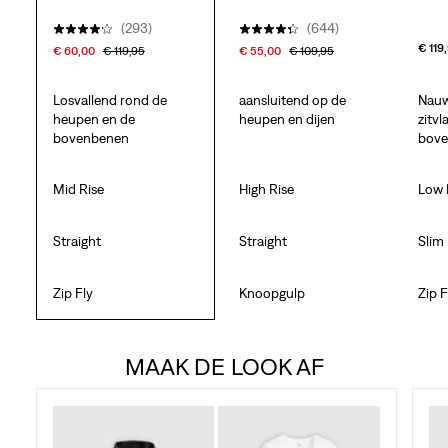
(293)
(644)
€ 119
€ 60,00
€ 119,95
€ 55,00
€ 109,95
Losvallend rond de
aansluitend op de
Nauw
heupen en de
heupen en dijen
zitvl
bovenbenen
bov
Mid Rise
High Rise
Low 
Straight
Straight
Slim
Zip Fly
Knoopgulp
Zip F
MAAK DE LOOK AF