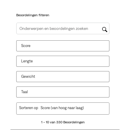
een
een
een
een
een
vragenformulier.
vragenformulier.
vragenformulier.
vragenformulier.
vragenformulier.
Beoordelingen filteren
Onderwerpen en beoordelingen zoeken per regio
Score
Lengte
Gewicht
Taal
1
Sorteren op
Score (van hoog naar laag)
tot
10
1 – 10 van 330 Beoordelingen
van
330