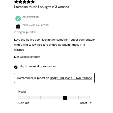
5 van 5 sterren.
Loved so much I bought in 3 washes
GEVERIFIEERD
DEELNAME AAN LOTERIJ
3 dagen geleden
Love the fit! Ive been looking for something super comfortable
with a mid to low rise, and ended up buying these in 3
washes!
Met Google vertalen
Ja, Ik beveel dit product aan.
Oorspronkelijk gepost op
Baggy Dad-jeans - Own It Stone
Model
Model, 5 van 7, waarbij 1 gelijk is aan Klein uit en 7 gelijk is aan Groot uit
Klein uit
Groot uit