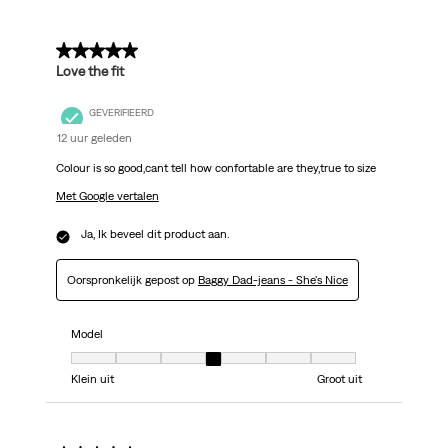
Beoordelingen.
5 van 5 sterren.
Love the fit
GEVERIFIEERD
12 uur geleden
Colour is so good,cant tell how confortable are they,true to size
Met Google vertalen
Ja, Ik beveel dit product aan.
Oorspronkelijk gepost op
Baggy Dad-jeans - She's Nice
Model
Model, 4 van 7, waarbij 1 gelijk is aan Klein uit en 7 gelijk is aan Groot uit
Klein uit
Groot uit