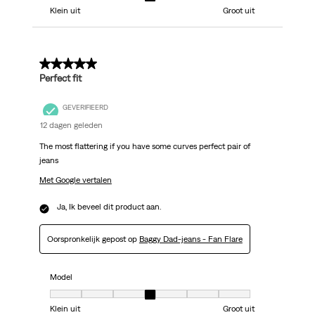
Klein uit
Groot uit
5 van 5 sterren.
Perfect fit
GEVERIFIEERD
12 dagen geleden
The most flattering if you have some curves perfect pair of
jeans
Met Google vertalen
Ja, Ik beveel dit product aan.
Oorspronkelijk gepost op
Baggy Dad-jeans - Fan Flare
Model
Model, 4 van 7, waarbij 1 gelijk is aan Klein uit en 7 gelijk is aan Groot uit
Klein uit
Groot uit