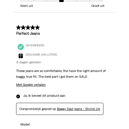
Model, 4 van 7, waarbij 1 gelijk is aan Klein uit en 7 gelijk is aan Groot uit
Klein uit
Groot uit
5 van 5 sterren.
Perfect Jeans
GEVERIFIEERD
DEELNAME AAN LOTERIJ
8 dagen geleden
These jeans are so comfortable, the have the right amount of
baggy, true fit.. The best part I got them on SALE..
Met Google vertalen
Ja, Ik beveel dit product aan.
Oorspronkelijk gepost op
Baggy Dad-jeans - Shrink Up
Model