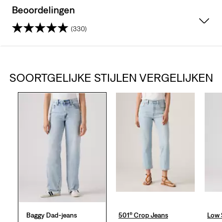
Beoordelingen
(330)
4.2
van
SOORTGELIJKE STIJLEN VERGELIJKEN
de
5
sterren.
330
beoordelingen
Baggy Dad-jeans
501® Crop Jeans
Low 