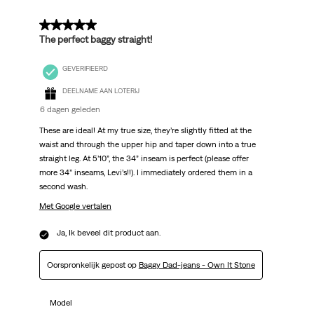
5 van 5 sterren.
The perfect baggy straight!
GEVERIFIEERD
DEELNAME AAN LOTERIJ
6 dagen geleden
These are ideal! At my true size, they’re slightly fitted at the
waist and through the upper hip and taper down into a true
straight leg. At 5’10”, the 34” inseam is perfect (please offer
more 34” inseams, Levi’s!!). I immediately ordered them in a
second wash.
Met Google vertalen
Ja, Ik beveel dit product aan.
Oorspronkelijk gepost op
Baggy Dad-jeans - Own It Stone
Model