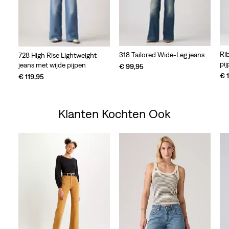
Ri
318 Tailored Wide-Leg jeans
728 High Rise Lightweight
pi
jeans met wijde pijpen
€ 99,95
€ 
€ 119,95
Klanten Kochten Ook
Skip Carousel