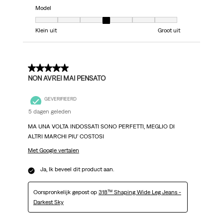
Model
Model, 4 van 7, waarbij 1 gelijk is aan Klein uit en 7 gelijk is aan Groot uit
Klein uit
Groot uit
5 van 5 sterren.
NON AVREI MAI PENSATO
GEVERIFIEERD
5 dagen geleden
MA UNA VOLTA INDOSSATI SONO PERFETTI, MEGLIO DI
ALTRI MARCHI PIU' COSTOSI
Met Google vertalen
Ja, Ik beveel dit product aan.
Oorspronkelijk gepost op
318™ Shaping Wide Leg Jeans -
Darkest Sky