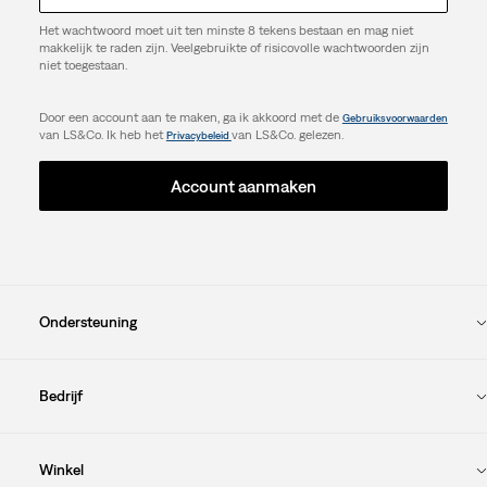
Het wachtwoord moet uit ten minste 8 tekens bestaan en mag niet
makkelijk te raden zijn. Veelgebruikte of risicovolle wachtwoorden zijn
niet toegestaan.
Door een account aan te maken, ga ik akkoord met de
Gebruiksvoorwaarden
van LS&Co. Ik heb het
van LS&Co. gelezen.
Privacybeleid
Account aanmaken
Ondersteuning
Bedrijf
Winkel