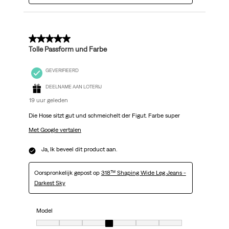
5 van 5 sterren.
Tolle Passform und Farbe
GEVERIFIEERD
DEELNAME AAN LOTERIJ
19 uur geleden
Die Hose sitzt gut und schmeichelt der Figut. Farbe super
Met Google vertalen
Ja, Ik beveel dit product aan.
Oorspronkelijk gepost op
318™ Shaping Wide Leg Jeans -
Darkest Sky
Model
Model, 4 van 7, waarbij 1 gelijk is aan Klein uit en 7 gelijk is aan Groot uit