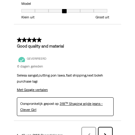
Model
Model, 4 van 7, waarbij 1 gelijk is aan Klein uit en 7 gelijk is aan Groot uit
Klein uit
Groot uit
5 van 5 sterren.
Good quality and material
GEVERIFIEERD
6 dagen geleden
Selesa sangat,cutting pon lawa..fast shipping,next boleh
purchase lagi
Met Google vertalen
Oorspronkelijk gepost op
318™ Shaping wijde jeans -
Clever Girl