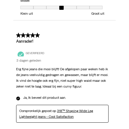
Model
Model, 4 van 7, waarbij 1 gelijk is aan Klein uit en 7 gelijk is aan Groot uit
Klein uit
Groot uit
5 van 5 sterren.
Aanrader!
GEVERIFIEERD
3 dagen geleden
Erg fijne jeans die mooi blijft! De afgelopen paar weken heb ik
de jeans veelvuldig gedragen en gewassen, maar blijft er mooi.
Ik vind de hoogte ook erg fijn, niet super high waist maar ook
zeker niet te laag. Ideaal bij een curvy figuur.
Ja, Ik beveel dit product aan.
Oorspronkelijk gepost op
318™ Shaping Wide Leg
Lightweight jeans - Cool Satisfaction