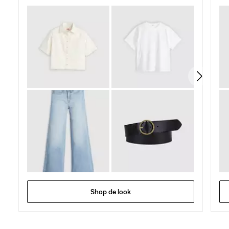
5
sterren.
2166
beoordelingen
Shop de look