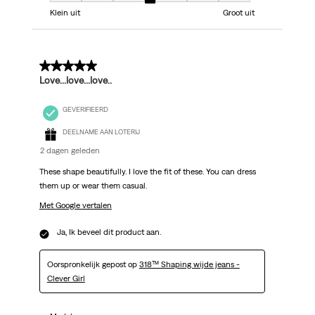
Klein uit
Groot uit
5 van 5 sterren.
Love...love...love..
GEVERIFIEERD
DEELNAME AAN LOTERIJ
2 dagen geleden
These shape beautifully. I love the fit of these. You can dress
them up or wear them casual.
Met Google vertalen
Ja, Ik beveel dit product aan.
Oorspronkelijk gepost op
318™ Shaping wijde jeans -
Clever Girl