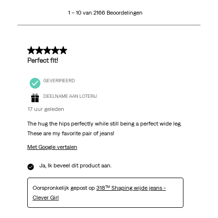
10
1 – 10 van 2166 Beoordelingen
van
2166
Beoordelingen.
5 van 5 sterren.
Perfect fit!
GEVERIFIEERD
DEELNAME AAN LOTERIJ
17 uur geleden
The hug the hips perfectly while still being a perfect wide leg.
These are my favorite pair of jeans!
Met Google vertalen
Ja, Ik beveel dit product aan.
Oorspronkelijk gepost op
318™ Shaping wijde jeans -
Clever Girl