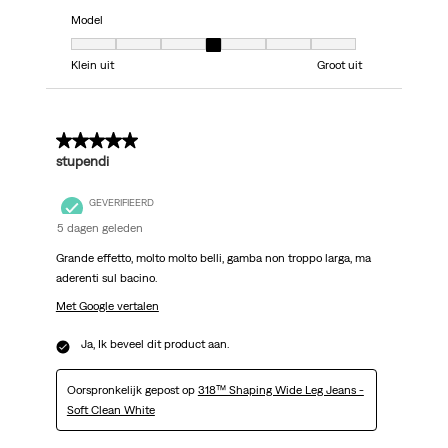
Model
Model, 4 van 7, waarbij 1 gelijk is aan Klein uit en 7 gelijk is aan Groot uit
Klein uit
Groot uit
5 van 5 sterren.
stupendi
GEVERIFIEERD
5 dagen geleden
Grande effetto, molto molto belli, gamba non troppo larga, ma
aderenti sul bacino.
Met Google vertalen
Ja, Ik beveel dit product aan.
Oorspronkelijk gepost op
318™ Shaping Wide Leg Jeans -
Soft Clean White