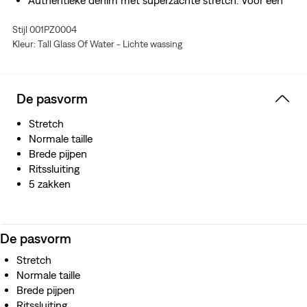
Authentieke denim met superzachte stretch. Voor een
jeans die je ogen doet stralen. Dat is Levi's® Stellar
Stijl 001PZ0004
Stretch. Dankzij de uitstekende ingebouwde
Kleur: Tall Glass Of Water - Lichte wassing
vormvastheid kan hij je rondingen goed volgen en met je
meebewegen, zonder te verzakken of door te hangen,
overal en elke keer weer.
De pasvorm
Stretch
Normale taille
Brede pijpen
Ritssluiting
5 zakken
De pasvorm
Stretch
Normale taille
Brede pijpen
Ritssluiting