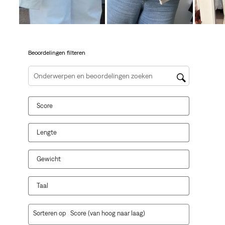
open
open
open
open
open
je
je
je
je
je
een
een
een
een
een
vragenformulier.
vragenformulier.
vragenformulier.
vragenformulier.
vragenformulier.
Beoordelingen filteren
Onderwerpen en beoordelingen zoeken per regio
Score
Lengte
Gewicht
Taal
1
Sorteren op
Score (van hoog naar laag)
tot