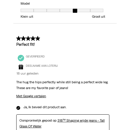
Model
Model, 5 van 7, waarbij 1 gelijk is aan Klein uit en 7 gelijk is aan Groot uit
Klein uit
Groot uit
5 van 5 sterren.
Perfect fit!
GEVERIFIEERD
DEELNAME AAN LOTERIJ
18 uur geleden
The hug the hips perfectly while still being a perfect wide leg.
These are my favorite pair of jeans!
Met Google vertalen
Ja, Ik beveel dit product aan.
Oorspronkelijk gepost op
318™ Shaping wijde jeans - Tall
Glass Of Water