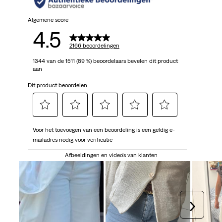
Algemene score
4.5
2166 beoordelingen
1344 van de 1511 (89 %) beoordelaars bevelen dit product
aan
Dit product beoordelen
Selecteer
Selecteer
Selecteer
Selecteer
Selecteer
Voor het toevoegen van een beoordeling is een geldig e-
om
om
om
om
om
mailadres nodig voor verificatie
het
het
het
het
het
artikel
artikel
artikel
artikel
artikel
Afbeeldingen en video's van klanten
te
te
te
te
te
beoordelen
beoordelen
beoordelen
beoordelen
beoordelen
met
met
met
met
met
1
2
3
4
5
Volgen
ster.
sterren.
sterren.
sterren.
sterren.
Hiermee
Hiermee
Hiermee
Hiermee
Hiermee