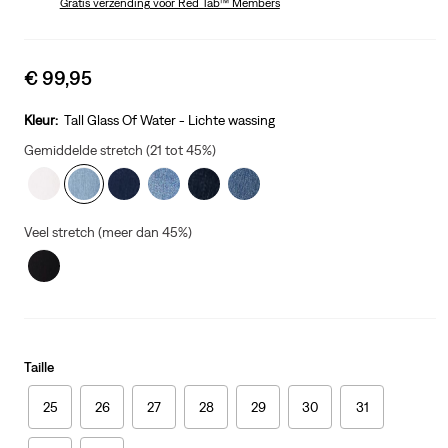
Gratis verzending
voor Red Tab™ Members
Sale
€ 99,95
price
is
Kleur:
Tall Glass Of Water - Lichte wassing
Gemiddelde stretch (21 tot 45%)
Veel stretch (meer dan 45%)
Taille
25
26
27
28
29
30
31