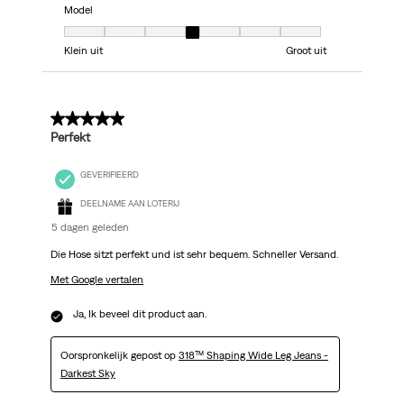
Model
Model, 4 van 7, waarbij 1 gelijk is aan Klein uit en 7 gelijk is aan Groot uit
Klein uit
Groot uit
5 van 5 sterren.
Perfekt
GEVERIFIEERD
DEELNAME AAN LOTERIJ
5 dagen geleden
Die Hose sitzt perfekt und ist sehr bequem. Schneller Versand.
Met Google vertalen
Ja, Ik beveel dit product aan.
Oorspronkelijk gepost op
318™ Shaping Wide Leg Jeans -
Darkest Sky