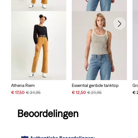
Athena Riem
Essential geribde tanktop
Gr
Sale
Original
Sale
Original
€ 17,50
€ 34,95
€ 12,50
€ 24,95
€ 
Price
Price
Price
Price
is
was
is
was
Beoordelingen