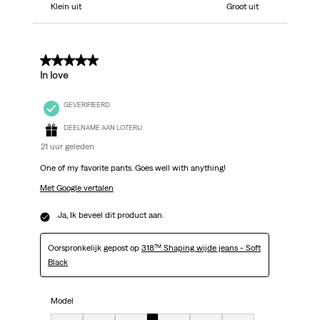
Klein uit
Groot uit
5 van 5 sterren.
In love
GEVERIFIEERD
DEELNAME AAN LOTERIJ
21 uur geleden
One of my favorite pants. Goes well with anything!
Met Google vertalen
Ja, Ik beveel dit product aan.
Oorspronkelijk gepost op
318™ Shaping wijde jeans - Soft
Black
Model
Model, 4 van 7, waarbij 1 gelijk is aan Klein uit en 7 gelijk is aan Groot uit