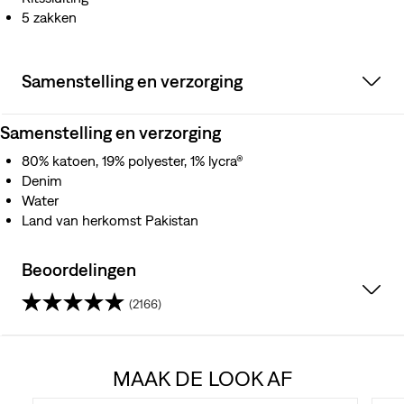
5 zakken
Samenstelling en verzorging
Samenstelling en verzorging
80% katoen, 19% polyester, 1% lycra®
Denim
Water
Land van herkomst Pakistan
Beoordelingen
(2166)
4.5
van
MAAK DE LOOK AF
de