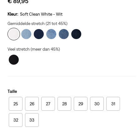
€ 89,95
price
is
Kleur:
Soft Clean White - Wit
Gemiddelde stretch (21 tot 45%)
Veel stretch (meer dan 45%)
Taille
25
26
27
28
29
30
31
32
33