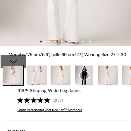
Model is 175 cm/5'9", taille 69 cm/27", Wearing Size 27 x 30
318™ Shaping Wide Leg Jeans
(2187)
Gratis verzending
voor Red Tab™ Members
Sale