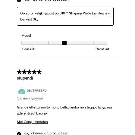
Oorspronkelijk gepost op
318™ Shaping Wide Leg Jeans -
Darkest Sky
Model
Model, 4 van 7, waarbij 1 gelijk is aan Klein uit en 7 gelijk is aan Groot uit
Klein uit
Groot uit
5 van 5 sterren.
stupendi
GEVERIFIEERD
5 dagen geleden
Grande effetto, molto molto belli, gamba non troppo larga, ma
aderenti sul bacino.
Met Google vertalen
Ja, Ik beveel dit product aan.