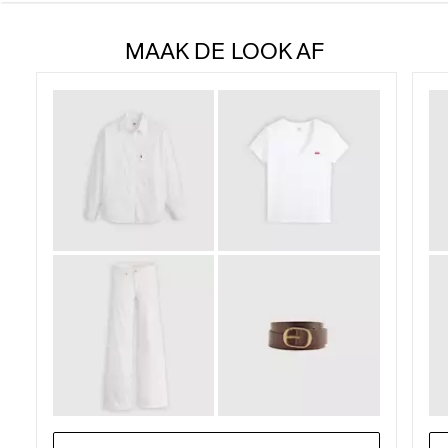
van
MAAK DE LOOK AF
de
5
sterren.
2187
beoordelingen