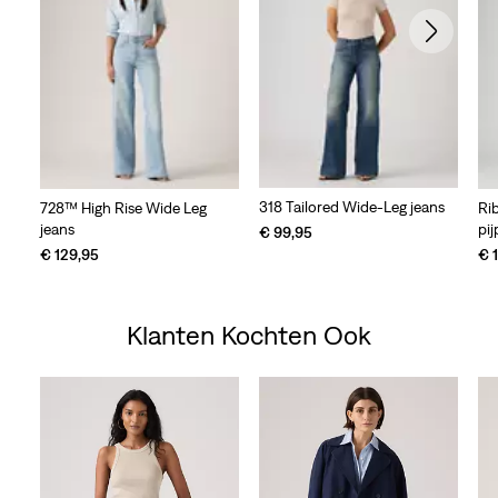
318 Tailored Wide-Leg jeans
728™ High Rise Wide Leg
Ri
jeans
pi
€ 99,95
€ 129,95
€ 
Klanten Kochten Ook
Skip Carousel