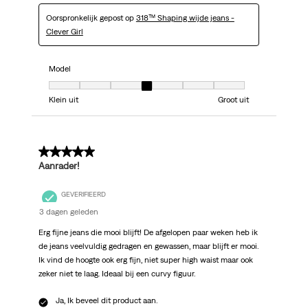
Oorspronkelijk gepost op
318™ Shaping wijde jeans -
Clever Girl
Model
Model, 4 van 7, waarbij 1 gelijk is aan Klein uit en 7 gelijk is aan Groot uit
Klein uit
Groot uit
5 van 5 sterren.
Aanrader!
GEVERIFIEERD
3 dagen geleden
Erg fijne jeans die mooi blijft! De afgelopen paar weken heb ik
de jeans veelvuldig gedragen en gewassen, maar blijft er mooi.
Ik vind de hoogte ook erg fijn, niet super high waist maar ook
zeker niet te laag. Ideaal bij een curvy figuur.
Ja, Ik beveel dit product aan.