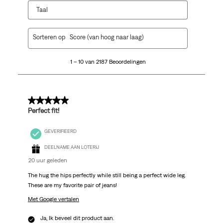
Taal
1
Sorteren op
Score (van hoog naar laag)
tot
10
1 – 10 van 2187 Beoordelingen
van
2187
Beoordelingen.
5 van 5 sterren.
Perfect fit!
GEVERIFIEERD
DEELNAME AAN LOTERIJ
20 uur geleden
The hug the hips perfectly while still being a perfect wide leg.
These are my favorite pair of jeans!
Met Google vertalen
Ja, Ik beveel dit product aan.