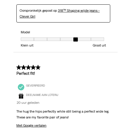
Oorspronkelijk gepost op
318™ Shaping wijde jeans -
Clever Girl
Model
Model, 5 van 7, waarbij 1 gelijk is aan Klein uit en 7 gelijk is aan Groot uit
Klein uit
Groot uit
5 van 5 sterren.
Perfect fit!
GEVERIFIEERD
DEELNAME AAN LOTERIJ
20 uur geleden
The hug the hips perfectly while still being a perfect wide leg.
These are my favorite pair of jeans!
Met Google vertalen