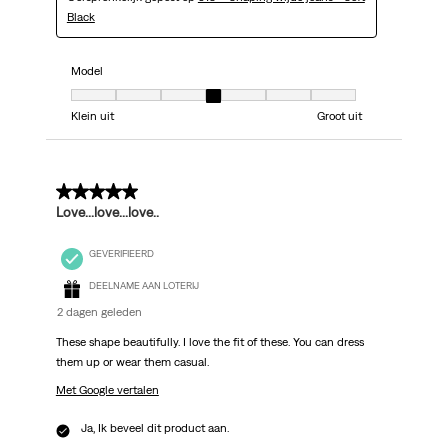
Black
Model
Model, 4 van 7, waarbij 1 gelijk is aan Klein uit en 7 gelijk is aan Groot uit
Klein uit
Groot uit
5 van 5 sterren.
Love...love...love..
GEVERIFIEERD
DEELNAME AAN LOTERIJ
2 dagen geleden
These shape beautifully. I love the fit of these. You can dress
them up or wear them casual.
Met Google vertalen
Ja, Ik beveel dit product aan.