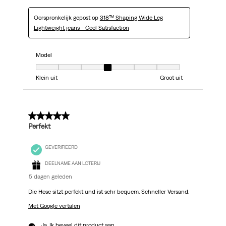
Oorspronkelijk gepost op
318™ Shaping Wide Leg
Lightweight jeans - Cool Satisfaction
Model
Model, 4 van 7, waarbij 1 gelijk is aan Klein uit en 7 gelijk is aan Groot uit
Klein uit
Groot uit
5 van 5 sterren.
Perfekt
GEVERIFIEERD
DEELNAME AAN LOTERIJ
5 dagen geleden
Die Hose sitzt perfekt und ist sehr bequem. Schneller Versand.
Met Google vertalen
Ja, Ik beveel dit product aan.