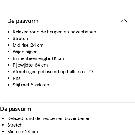
Dankzij het uitstekende ingebouwde herstellende
vermogen laten ze je vormen goed tot hun recht komen
en bewegen ze met je mee zonder dat ze afzakken of
De pasvorm
gaan hangen, waar en wanneer je ze ook draagt.
Behoud van water: dit kledingstuk is gemaakt met
Relaxed rond de heupen en bovenbenen
gerecycled water, wat ons helpt onze impact op deze
Stretch
eindige hulpbron te verminderen
Mid rise: 24 cm
Wijde pijpen
Binnenbeenlengte: 81 cm
Pijpwijdte: 64 cm
Afmetingen gebaseerd op taillemaat 27
Rits
Stijl met 5 zakken
De pasvorm
Relaxed rond de heupen en bovenbenen
Stretch
Mid rise: 24 cm