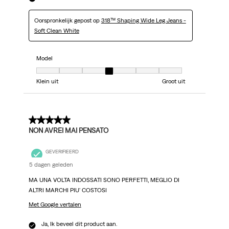
Oorspronkelijk gepost op
318™ Shaping Wide Leg Jeans -
Soft Clean White
Model
Model, 4 van 7, waarbij 1 gelijk is aan Klein uit en 7 gelijk is aan Groot uit
Klein uit
Groot uit
5 van 5 sterren.
NON AVREI MAI PENSATO
GEVERIFIEERD
5 dagen geleden
MA UNA VOLTA INDOSSATI SONO PERFETTI, MEGLIO DI
ALTRI MARCHI PIU' COSTOSI
Met Google vertalen
Ja, Ik beveel dit product aan.