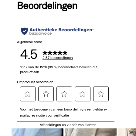
Beoordelingen
Algemene score
4.5
2187 beoordelingen
1357 van de 1526 (89 %) beoordelaars bevelen dit
product aan
Dit product beoordelen
Selecteer
Selecteer
Selecteer
Selecteer
Selecteer
Voor het toevoegen van een beoordeling is een geldig e-
om
om
om
om
om
mailadres nodig voor verificatie
het
het
het
het
het
artikel
artikel
artikel
artikel
artikel
Afbeeldingen en video's van klanten
te
te
te
te
te