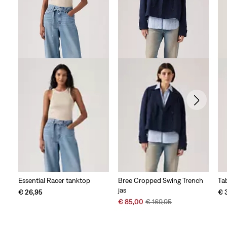
Essential Racer tanktop
Bree Cropped Swing Trench
Tab
jas
€ 26,95
€ 
Sale
Original
€ 85,00
€ 169,95
Price
Price
is
was