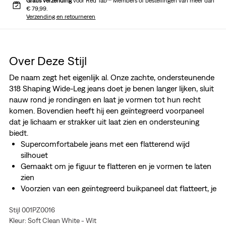
Gratis verzending
voor Red Tab™ Members of bestellingen van meer dan
€ 79,99.
Verzending en retourneren
Over Deze Stijl
De naam zegt het eigenlijk al. Onze zachte, ondersteunende
318 Shaping Wide-Leg jeans doet je benen langer lijken, sluit
nauw rond je rondingen en laat je vormen tot hun recht
komen. Bovendien heeft hij een geïntegreerd voorpaneel
dat je lichaam er strakker uit laat zien en ondersteuning
biedt.
Supercomfortabele jeans met een flatterend wijd
silhouet
Gemaakt om je figuur te flatteren en je vormen te laten
zien
Voorzien van een geïntegreerd buikpaneel dat flatteert, je
lichaam er strakker uit laat zien en ondersteuning biedt
Stijl 001PZ0016
Authentiek denim met superzachte stretch. Voor jeans
Kleur: Soft Clean White - Wit
waar je verliefd op wordt. Dat is Levi's® Stellar Stretch.