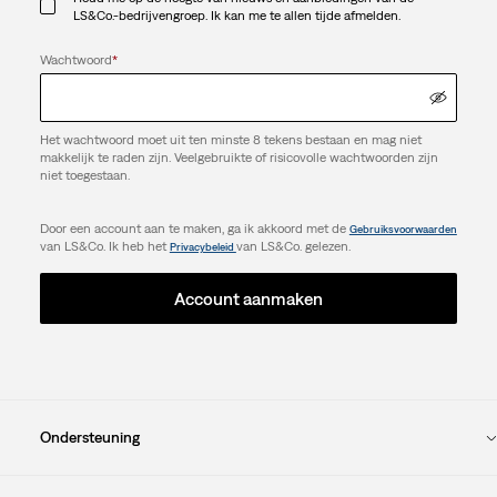
LS&Co.-bedrijvengroep. Ik kan me te allen tijde afmelden.
Wachtwoord
*
Het wachtwoord moet uit ten minste 8 tekens bestaan en mag niet
makkelijk te raden zijn. Veelgebruikte of risicovolle wachtwoorden zijn
niet toegestaan.
Door een account aan te maken, ga ik akkoord met de
Gebruiksvoorwaarden
van LS&Co. Ik heb het
van LS&Co. gelezen.
Privacybeleid
Account aanmaken
Ondersteuning