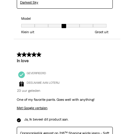
Darkest Sky
Model
Model, 4 van 7, waarbij 1 gelijk is aan Klein uit en 7 gelijk is aan Groot uit
Klein uit
Groot uit
5 van 5 sterren.
In love
GEVERIFIEERD
DEELNAME AAN LOTERIJ
23 uur geleden
One of my favorite pants. Goes well with anything!
Met Google vertalen
Ja, Ik beveel dit product aan.
Oorspronkelijk gepost op
318™ Shaping wijde jeans - Soft