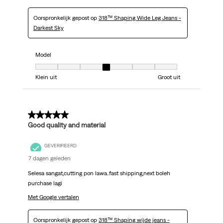
Oorspronkelijk gepost op
318™ Shaping Wide Leg Jeans -
Darkest Sky
Model
Model, 4 van 7, waarbij 1 gelijk is aan Klein uit en 7 gelijk is aan Groot uit
Klein uit
Groot uit
5 van 5 sterren.
Good quality and material
GEVERIFIEERD
7 dagen geleden
Selesa sangat,cutting pon lawa..fast shipping,next boleh
purchase lagi
Met Google vertalen
Oorspronkelijk gepost op
318™ Shaping wijde jeans -