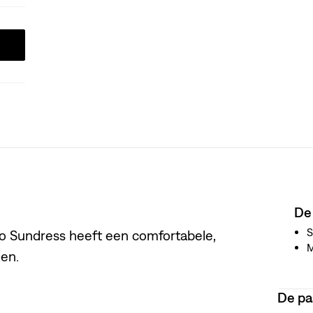
De
S
co Sundress heeft een comfortabele,
en.
De p