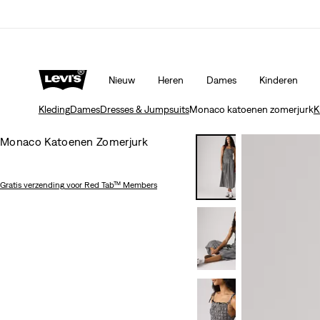
Update verzend- en retourbeleid
Meer details
Nieuw
Heren
Dames
Kinderen
Kleding
Dames
Dresses & Jumpsuits
Monaco katoenen zomerjurk
K
Monaco Katoenen Zomerjurk
Gratis verzending
voor Red Tab™ Members