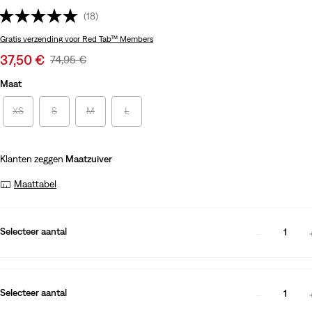
(18)
Gratis verzending
voor Red Tab™ Members
Sale
37,50 €
Original
74,95 €
price
Price
Maat
is
Was
XS
S
M
L
Klanten zeggen
Maatzuiver
Maattabel
Selecteer aantal
1
Selecteer aantal
1