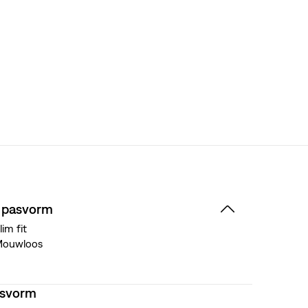
 pasvorm
lim fit
Mouwloos
asvorm