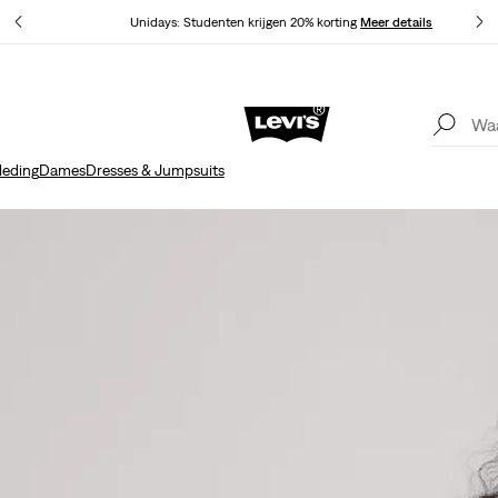
Unidays: Studenten krijgen 20% korting
Meer details
Update verzend- en retourbeleid
Meer details
leding
Dames
Dresses & Jumpsuits