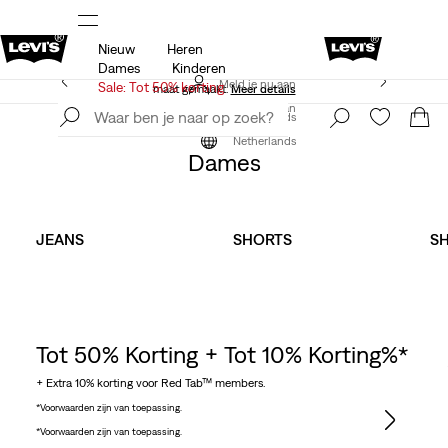
Nieuw
Heren
 op
Sale: tot 50% + extra 10% korting*
Meer details
Dames
Kinderen
Levi's App. Het beste van Levi’s®, speciaal voor jou op
Meld je nu aan
Sale: Tot 50% korting
maat gemaakt.
Meer details
Meld je nu aan
Netherlands
Kleding
Dames
Netherlands
Dames
JEANS
SHORTS
SH
Tot 50% Korting + Tot 10% Korting%*
+ Extra 10% korting voor Red Tab™ members.
*Voorwaarden zijn van toepassing.
*Voorwaarden zijn van toepassing.