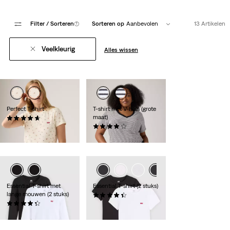
Filter
/ Sorteren
(1)
Sorteren op
Aanbevolen
13 Artikelen
Veelkleurig
Alles wissen
Perfect T-shirt
T-shirt met V-hals (grote
maat)
(59)
€ 34,95
(128)
€ 24,95
Essential T-shirt met
Essential T-shirt (2 stuks)
lange mouwen (2 stuks)
(43)
(33)
€ 39,95
€ 49,95