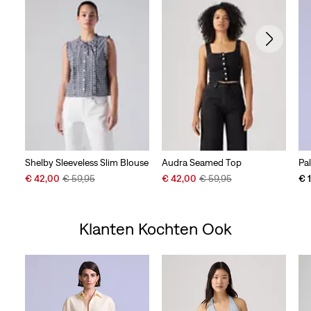
Shelby Sleeveless Slim Blouse
Audra Seamed Top
Pa
Sale
Original
Sale
Original
€ 42,00
€ 59,95
€ 42,00
€ 59,95
€ 
Price
Price
Price
Price
is
was
is
was
Klanten Kochten Ook
Skip Carousel