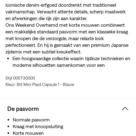
iconische denim-erfgoed doordrenkt met traditioneel
vakmanschap. Verwacht attente details, scherp maatwerk
en afwerkingen die rijk zijn aan karakter.
Ons Weekend Overhemd met korte mouwen combineert
een makkelijke standaard pasvorm met een klassieke kraag
met knopen die de verzorgde, maar relaxte look
perfectioneert. En hij is gemaakt van een premium Japanse
zijdemix met een subtiel kreukeffect.
Een hoogwaardige collectie waarin tijdloze technieken en
moderne silhouetten samenkomen voor een
maatwerklook
Stijl 005T30000
Met een comfortabele, standaard pasvorm
Kleur: Btt Mini Plaid Capsule 1 - Blauw
Met een kraag met knoopsluiting
Gemaakt van een premium Japanse zijdemix met een
subtiel kreukeffect
Gefabriceerd buiten Japan, maar met gebruik van
De pasvorm
Japanse stof
Normale pasvorm
Kraag met knoopsluiting
Korte mouwen