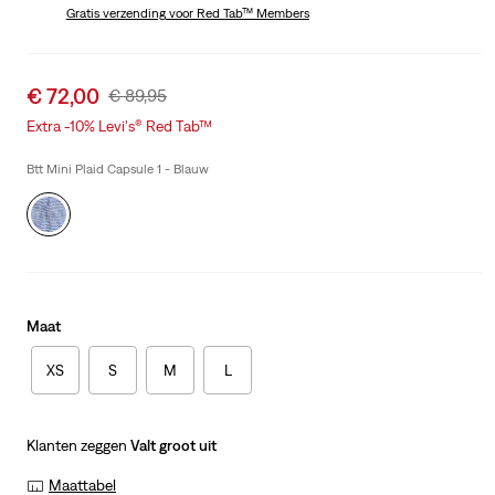
is
Gratis verzending
voor Red Tab™ Members
Was
Sale
€ 72,00
Original
€ 89,95
price
Price
Extra -10% Levi's® Red Tab™
is
Was
Btt Mini Plaid Capsule 1 - Blauw
Maat
XS
S
M
L
Klanten zeggen
Valt groot uit
Maattabel