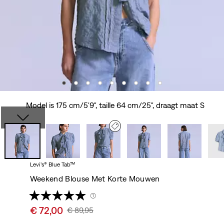
Model is 175 cm/5'9", taille 64 cm/25", draagt maat S
Levi’s® Blue Tab™
Weekend Blouse Met Korte Mouwen
(1)
Sale
€ 72,00
Original
€ 89,95
price
Price