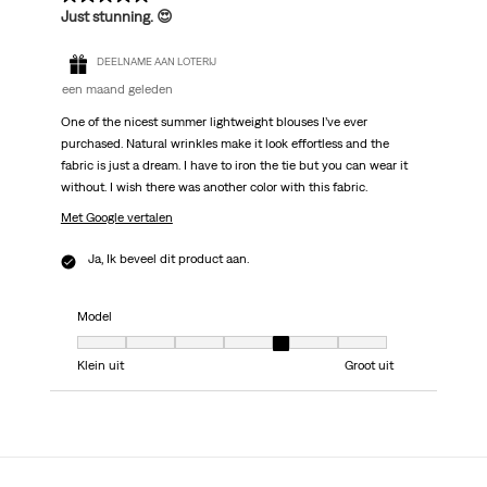
Just stunning. 😍
DEELNAME AAN LOTERIJ
een maand geleden
One of the nicest summer lightweight blouses I’ve ever
purchased. Natural wrinkles make it look effortless and the
fabric is just a dream. I have to iron the tie but you can wear it
without. I wish there was another color with this fabric.
Met Google vertalen
Ja, Ik beveel dit product aan.
Model
Model, 5 van 7, waarbij 1 gelijk is aan Klein uit en 7 gelijk is aan Groot uit
Klein uit
Groot uit