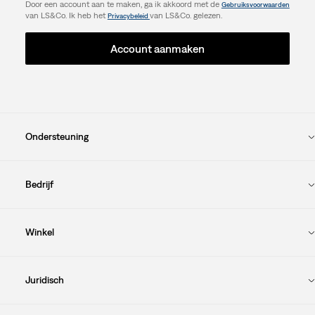
Door een account aan te maken, ga ik akkoord met de
Gebruiksvoorwaarden
van LS&Co. Ik heb het
van LS&Co. gelezen.
Privacybeleid
Account aanmaken
Ondersteuning
Bedrijf
Winkel
Juridisch