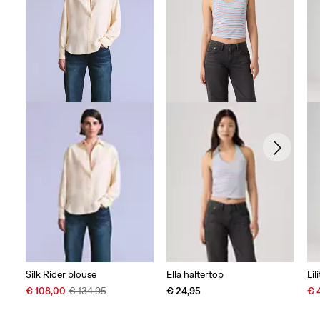
Silk Rider blouse
Ella haltertop
Lil
Sale
Original
Sal
€ 108,00
€ 134,95
€ 24,95
€ 
Price
Price
Pri
is
was
is