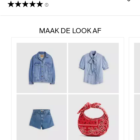
(1)
5.0
van
MAAK DE LOOK AF
de
5
sterren.
1
beoordeling