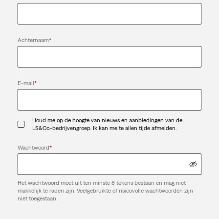
Achternaam
*
E-mail
*
Houd me op de hoogte van nieuws en aanbiedingen van de
LS&Co.-bedrijvengroep. Ik kan me te allen tijde afmelden.
Wachtwoord
*
Het wachtwoord moet uit ten minste 8 tekens bestaan en mag niet
makkelijk te raden zijn. Veelgebruikte of risicovolle wachtwoorden zijn
niet toegestaan.