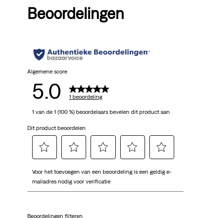
Beoordelingen
Algemene score
5.0
1 beoordeling
1 van de 1 (100 %) beoordelaars bevelen dit product aan
Dit product beoordelen
Selecteer
Selecteer
Selecteer
Selecteer
Selecteer
Voor het toevoegen van een beoordeling is een geldig e-
om
om
om
om
om
mailadres nodig voor verificatie
het
het
het
het
het
artikel
artikel
artikel
artikel
artikel
te
te
te
te
te
Beoordelingen filteren
beoordelen
beoordelen
beoordelen
beoordelen
beoordelen