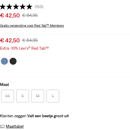
(153)
Sale
€ 42,50
Original
€ 84,95
price
Price
Gratis verzending
voor Red Tab™ Members
is
Was
Sale
€ 42,50
Original
€ 84,95
price
Price
Extra -10% Levi's® Red Tab™
is
Was
Maat
XS
S
M
L
Klanten zeggen
Valt een beetje groot uit
Maattabel