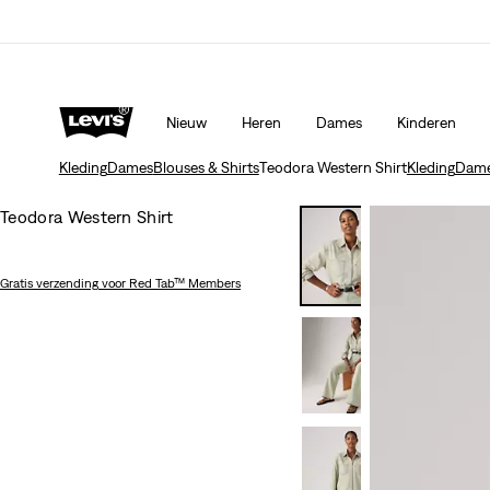
Update verzend- en retourbeleid
Meer details
Nieuw
Heren
Dames
Kinderen
Kleding
Dames
Blouses & Shirts
Teodora Western Shirt
Kleding
Dam
Teodora Western Shirt
Gratis verzending
voor Red Tab™ Members