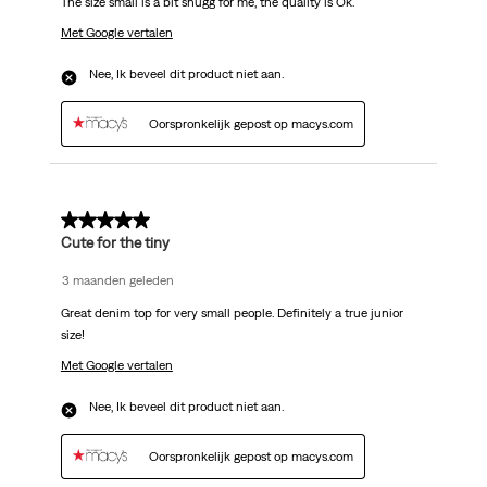
The size small is a bit snugg for me, the quality is Ok.
Met Google vertalen
Nee, Ik beveel dit product niet aan.
Oorspronkelijk gepost op macys.com
3 van 5 sterren.
Cute for the tiny
3 maanden geleden
Great denim top for very small people. Definitely a true junior
size!
Met Google vertalen
Nee, Ik beveel dit product niet aan.
Oorspronkelijk gepost op macys.com