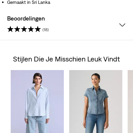
Gemaakt in Sri Lanka
Beoordelingen
(18)
3.5
van
Stijlen Die Je Misschien Leuk Vindt
de
Skip Carousel
5
sterren.
18
beoordelingen