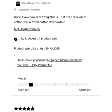
DEELNAME AAN LOTERIJ
8 maanden geleden
Dope. I love how slim fitting this is! That need it in white
cotton, too! A fitted button down/oxford.
Met Google vertalen
Ja, Ik beveel dit product aan.
Product gebruikt sinds :
21-10-2025
Oorspronkelijk gepost op
Shaped blouse met lange
mouwen - Dolly Pardon Me
Model
Model, 2 van 7, waarbij 1 gelijk is aan Klein uit en 7 gelijk is aan Groot uit
Klein uit
Groot uit
4 van 5 sterren.