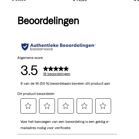
Beoordelingen
Algemene score
3.5
18 beoordelingen
8 van de 16 (50 %) beoordelaars bevelen dit product aan
Dit product beoordelen
Selecteer
Selecteer
Selecteer
Selecteer
Selecteer
Voor het toevoegen van een beoordeling is een geldig e-
om
om
om
om
om
mailadres nodig voor verificatie
het
het
het
het
het
artikel
artikel
artikel
artikel
artikel