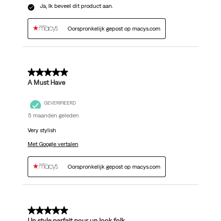
Ja, Ik beveel dit product aan.
Oorspronkelijk gepost op macys.com
5 van 5 sterren.
A Must Have
GEVERIFIEERD
5 maanden geleden
Very stylish
Met Google vertalen
Oorspronkelijk gepost op macys.com
5 van 5 sterren.
Un style parfait pour un look folk.