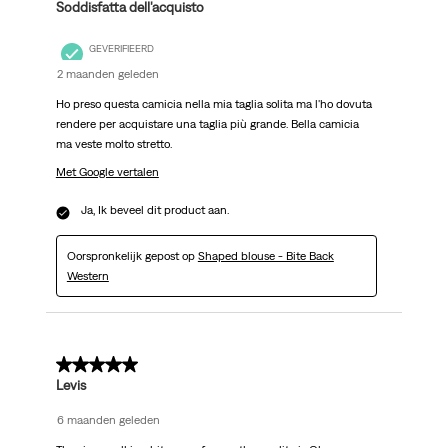
Soddisfatta dell'acquisto
GEVERIFIEERD
2 maanden geleden
Ho preso questa camicia nella mia taglia solita ma l'ho dovuta
rendere per acquistare una taglia più grande. Bella camicia
ma veste molto stretto.
Met Google vertalen
Ja, Ik beveel dit product aan.
Oorspronkelijk gepost op
Shaped blouse - Bite Back
Western
4 van 5 sterren.
Levis
6 maanden geleden