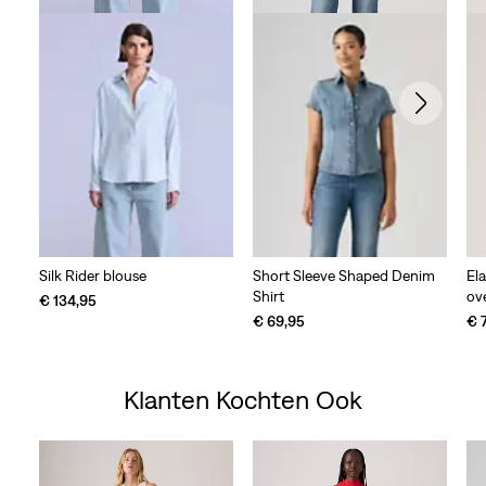
Silk Rider blouse
Short Sleeve Shaped Denim
Ela
Shirt
ov
€ 134,95
€ 69,95
€ 
Klanten Kochten Ook
Skip Carousel