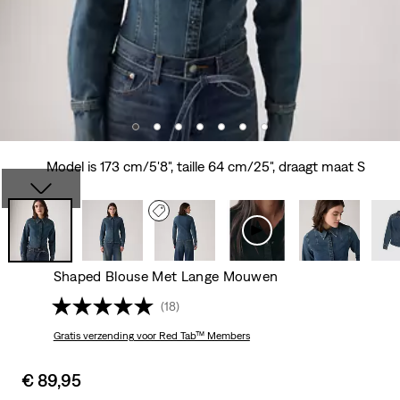
Model is 173 cm/5'8", taille 64 cm/25", draagt maat S
Shaped Blouse Met Lange Mouwen
(18)
Gratis verzending
voor Red Tab™ Members
Sale
€ 89,95
price