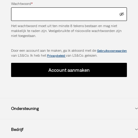
Wachtwoord
*
Het wachtwoord moet uit ten minste 8 tekens bestaan en mag niet
makkelijk te raden zijn. Veelgebruikte of risicovolle wachtwoorden zijn
niet toegestaan.
Door een account aan te maken, ga ik akkoord met de
Gebruiksvoorwaarden
van LS&Co. Ik heb het
van LS&Co. gelezen.
Privacybeleid
Account aanmaken
Ondersteuning
Bedrijf