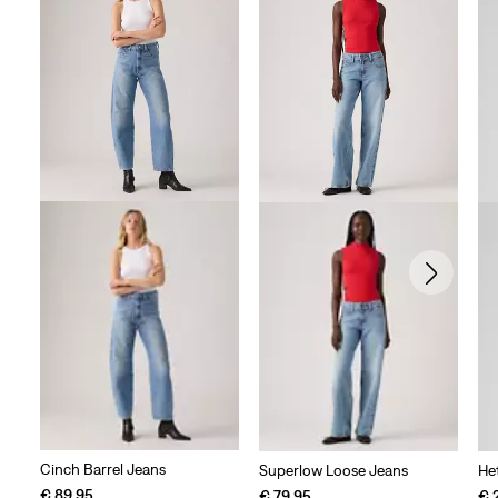
Cinch Barrel Jeans
Superlow Loose Jeans
Het
€ 89,95
€ 79,95
€ 