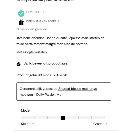
GEVERIFIEERD
DEELNAME AAN LOTERIJ
6 maanden geleden
Très belle chemise. Bonne qualité , épaisse mais stretch et
taille parfaitement malgré mon 95c de poitrine.
Met Google vertalen
Ja, Ik beveel dit product aan.
Product gebruikt sinds :
2-1-2026
Oorspronkelijk gepost op
Shaped blouse met lange
mouwen - Dolly Pardon Me
Model
Model, 4 van 7, waarbij 1 gelijk is aan Klein uit en 7 gelijk is aan Groot uit
Klein uit
Groot uit