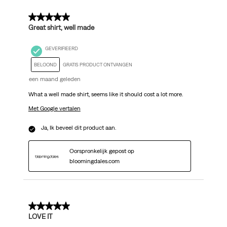
Beoordelingen.
5 van 5 sterren.
Great shirt, well made
GEVERIFIEERD
BELOOND
GRATIS PRODUCT ONTVANGEN
een maand geleden
What a well made shirt, seems like it should cost a lot more.
Met Google vertalen
Ja, Ik beveel dit product aan.
Oorspronkelijk gepost op
bloomingdales.com
5 van 5 sterren.
LOVE IT