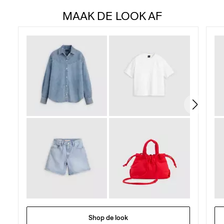
van
MAAK DE LOOK AF
de
5
sterren.
3
beoordelingen
Shop de look