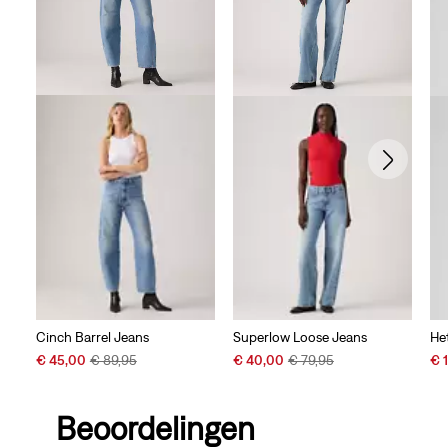
Cinch Barrel Jeans
Superlow Loose Jeans
Het
Sale
Original
Sale
Original
Sal
€ 45,00
€ 89,95
€ 40,00
€ 79,95
€ 
Price
Price
Price
Price
Pri
is
was
is
was
is
Beoordelingen