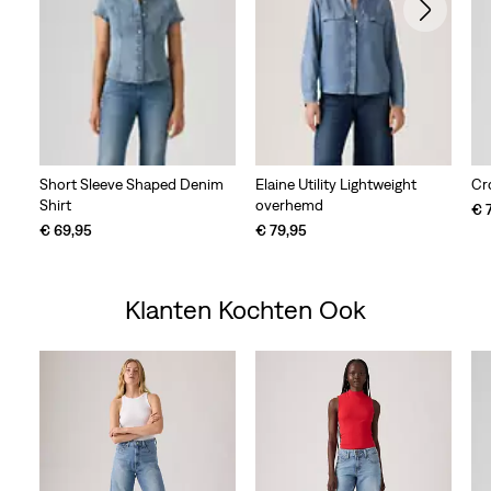
Short Sleeve Shaped Denim
Elaine Utility Lightweight
Cr
Shirt
overhemd
€ 
€ 69,95
€ 79,95
Klanten Kochten Ook
Skip Carousel