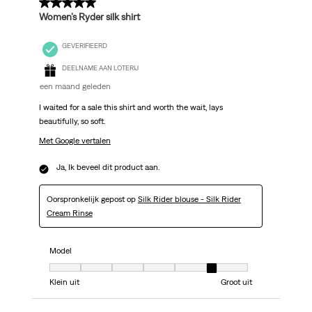
5 van 5 sterren.
Women’s Ryder silk shirt
GEVERIFIEERD
DEELNAME AAN LOTERIJ
een maand geleden
I waited for a sale this shirt and worth the wait, lays
beautifully, so soft.
Met Google vertalen
Ja, Ik beveel dit product aan.
Oorspronkelijk gepost op
Silk Rider blouse - Silk Rider
Cream Rinse
Model
Model, 6 van 7, waarbij 1 gelijk is aan Klein uit en 7 gelijk is aan Groot uit
Klein uit
Groot uit