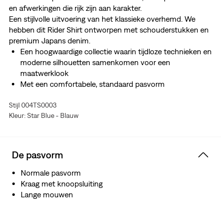
en afwerkingen die rijk zijn aan karakter.
Een stijlvolle uitvoering van het klassieke overhemd. We
hebben dit Rider Shirt ontworpen met schouderstukken en
premium Japans denim.
Een hoogwaardige collectie waarin tijdloze technieken en
moderne silhouetten samenkomen voor een
maatwerklook
Met een comfortabele, standaard pasvorm
Met schouderstukken en een kraag met knopen
Stijl 004TS0003
Gemaakt van premium Japans denim met een rijk
Kleur: Star Blue - Blauw
karakter dat in de loop van de tijd alleen maar beter
wordt
Gefabriceerd buiten Japan, maar met gebruik van
Japanse stof
De pasvorm
Normale pasvorm
Kraag met knoopsluiting
Lange mouwen