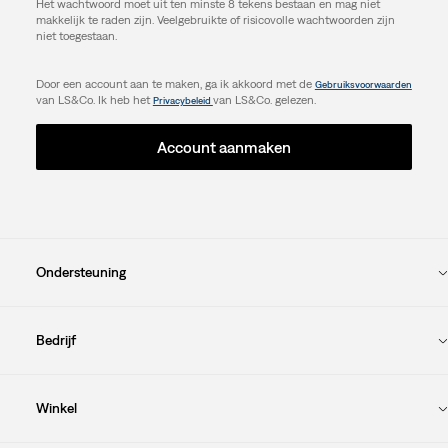
Het wachtwoord moet uit ten minste 8 tekens bestaan en mag niet
makkelijk te raden zijn. Veelgebruikte of risicovolle wachtwoorden zijn
niet toegestaan.
Door een account aan te maken, ga ik akkoord met de
Gebruiksvoorwaarden
van LS&Co. Ik heb het
van LS&Co. gelezen.
Privacybeleid
Account aanmaken
Ondersteuning
Bedrijf
Winkel