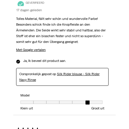
GEVERIFIEERD
17 dagen geleden
Tolles Material, fällt sehr schön und wundervolle Farbe!
Besonders schick finde ich die Knopfleiste an den
Ärmelenden. Die Seide wirkt sehr stabil und haltbar, also der
Stoff ist eher ein bisschen fester und nicht so superdünn -
somit sehr gut für den Übergang geeignet.
Met Google vertalen
Ja, Ik beveel dit product aan.
Oorspronkelijk gepost op
Silk Rider blouse - Silk Rider
Navy Rinse
Model
Model, 6 van 7, waarbij 1 gelijk is aan Klein uit en 7 gelijk is aan Groot uit
Klein uit
Groot uit