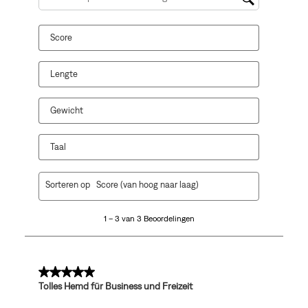
Onderwerpen en beoordelingen zoeken per regio
ster.
sterren.
sterren.
sterren.
sterren.
Hiermee
Hiermee
Hiermee
Hiermee
Hiermee
Score
open
open
open
open
open
je
je
je
je
je
een
een
een
een
een
Lengte
vragenformulier.
vragenformulier.
vragenformulier.
vragenformulier.
vragenformulier.
Gewicht
Taal
1
Sorteren op
Score (van hoog naar laag)
tot
3
1 – 3 van 3 Beoordelingen
van
3
Beoordelingen.
5 van 5 sterren.
Tolles Hemd für Business und Freizeit