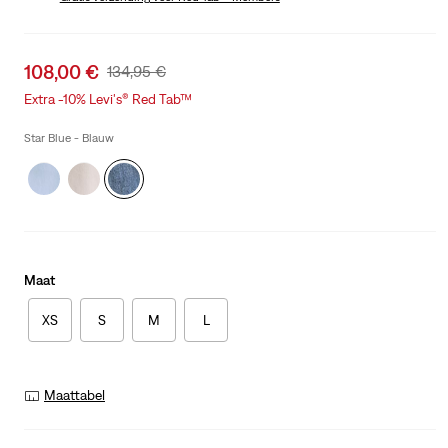
Was
Sale
108,00 €
Original
134,95 €
price
Price
Extra -10% Levi's® Red Tab™
is
Was
Star Blue - Blauw
Maat
XS
S
M
L
Maattabel