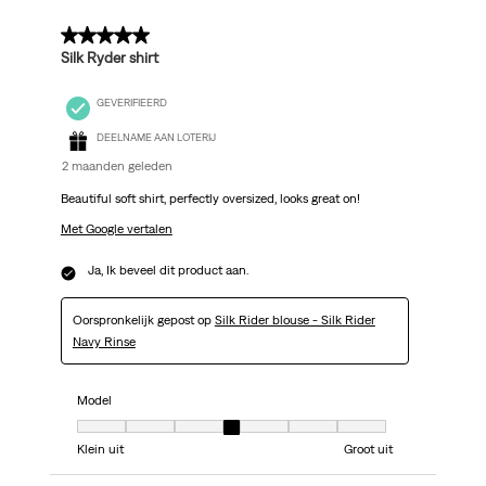
5 van 5 sterren.
Silk Ryder shirt
GEVERIFIEERD
DEELNAME AAN LOTERIJ
2 maanden geleden
Beautiful soft shirt, perfectly oversized, looks great on!
Met Google vertalen
Ja, Ik beveel dit product aan.
Oorspronkelijk gepost op
Silk Rider blouse - Silk Rider
Navy Rinse
Model
Model, 4 van 7, waarbij 1 gelijk is aan Klein uit en 7 gelijk is aan Groot uit
Klein uit
Groot uit