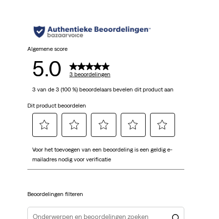
Algemene score
5.0
3 beoordelingen
3 van de 3 (100 %) beoordelaars bevelen dit product aan
Dit product beoordelen
Selecteer
Selecteer
Selecteer
Selecteer
Selecteer
Voor het toevoegen van een beoordeling is een geldig e-
om
om
om
om
om
mailadres nodig voor verificatie
het
het
het
het
het
artikel
artikel
artikel
artikel
artikel
te
te
te
te
te
Beoordelingen filteren
beoordelen
beoordelen
beoordelen
beoordelen
beoordelen
met
met
met
met
met
1
2
3
4
5