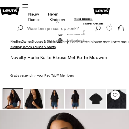
Nieuw
Heren
Gratis verzending voor Levi’s® Red Tab™ leden.
ils
Meer details
Dames
Kinderen
Unidays: Studenten krijgen 20% korting
Meer details
Meld je nu aan
Meld je nu aan
Netherlands
Netherlands
Kleding
Dames
Blouses & Shirts
Novelty Harlie korte blouse met korte mo
Kleding
Dames
Blouses & Shirts
Novelty Harlie Korte Blouse Met Korte Mouwen
Gratis verzending
voor Red Tab™ Members