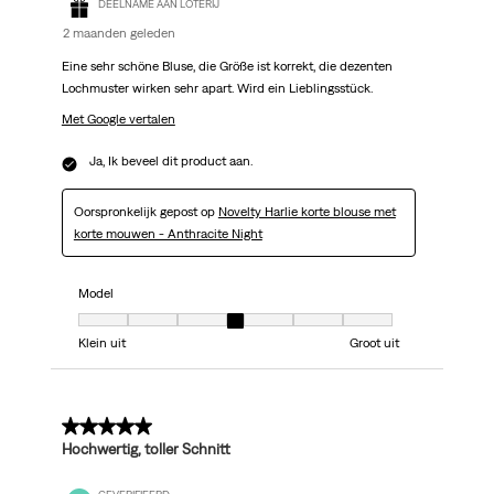
DEELNAME AAN LOTERIJ
2 maanden geleden
Eine sehr schöne Bluse, die Größe ist korrekt, die dezenten
Lochmuster wirken sehr apart. Wird ein Lieblingsstück.
Met Google vertalen
Ja, Ik beveel dit product aan.
Oorspronkelijk gepost op
Novelty Harlie korte blouse met
korte mouwen - Anthracite Night
Model
Model, 4 van 7, waarbij 1 gelijk is aan Klein uit en 7 gelijk is aan Groot uit
Klein uit
Groot uit
5 van 5 sterren.
Hochwertig, toller Schnitt