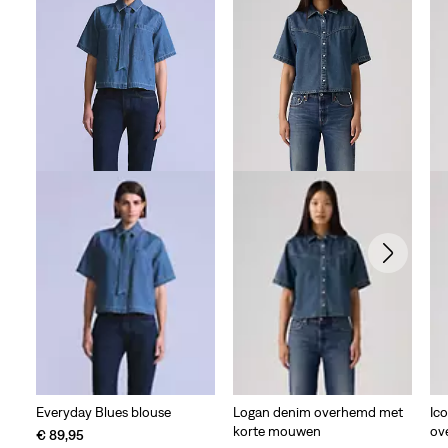
Everyday Blues blouse
Logan denim overhemd met
Ic
korte mouwen
ov
€ 89,95