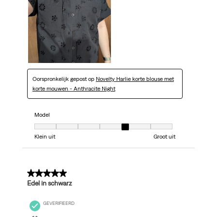
Oorspronkelijk gepost op
Novelty Harlie korte blouse met
korte mouwen - Anthracite Night
Model
Model, 5 van 7, waarbij 1 gelijk is aan Klein uit en 7 gelijk is aan Groot uit
Klein uit
Groot uit
5 van 5 sterren.
Edel in schwarz
GEVERIFIEERD