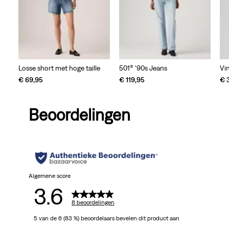
Vi
Losse short met hoge taille
501® '90s Jeans
€ 
€ 69,95
€ 119,95
Beoordelingen
Algemene score
3.6
8 beoordelingen
5 van de 6 (83 %) beoordelaars bevelen dit product aan