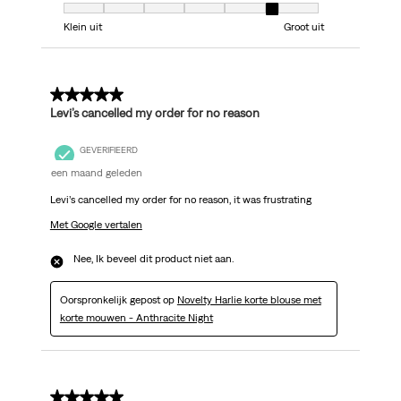
Model, 6 van 7, waarbij 1 gelijk is aan Klein uit en 7 gelijk is aan Groot uit
Klein uit
Groot uit
1 van 5 sterren.
Levi’s cancelled my order for no reason
GEVERIFIEERD
een maand geleden
Levi’s cancelled my order for no reason, it was frustrating
Met Google vertalen
Nee, Ik beveel dit product niet aan.
Oorspronkelijk gepost op
Novelty Harlie korte blouse met
korte mouwen - Anthracite Night
1 van 5 sterren.