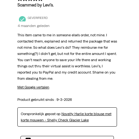
Scammed by Levi’s.
GEVERIFIEERD
4 maanden geleden
This item came to me in someone else’s order, not mine. I
contacted them, explained and returned the package that was
not mine. So what does Levi’s do? They reimburse me for
something(?) I didn’t get, but not for the entire amount I spent.
You can’t reach anyone to save your life there and working
things out thru their virtual assist is worthless. Levi’s, I
reported you to PayPal and my credit account. Shame on you
from stealing from me.
Met Google vertalen
Product gebruikt sinds :
9-3-2026
Oorspronkelijk gepost op
Novelty Harlie korte blouse met
korte mouwen - Shelly Check Glacier Lake