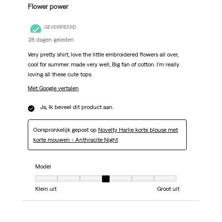
Flower power
GEVERIFIEERD
28 dagen geleden
Very pretty shirt, love the little embroidered flowers all over,
cool for summer. made very well, Big fan of cotton. I'm really
loving all these cute tops.
Met Google vertalen
Ja, Ik beveel dit product aan.
Oorspronkelijk gepost op
Novelty Harlie korte blouse met
korte mouwen - Anthracite Night
Model
Model, 4 van 7, waarbij 1 gelijk is aan Klein uit en 7 gelijk is aan Groot uit
Klein uit
Groot uit