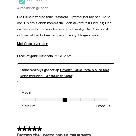
GEVERIFIEERD
4 maanden geleden
Die Bluse hat eine tolle Passform. Optimal bei meiner Größe
von 176 cm. Schön kommt die Lochstckerei zur Geltung. Und
das Material ist angenehm und hochwertig. Die Bluse wird
sich selbst bei hohen Temperaturen gut tragen lassen.
Met Google vertalen
Product gebruikt sinds :
19-3-2026
Oorspronkelijk gepost op
Novelty Harlie korte blouse met
korte mouwen - Anthracite Night
Model
Model, 4 van 7, waarbij 1 gelijk is aan Klein uit en 7 gelijk is aan Groot uit
Klein uit
Groot uit
2 van 5 sterren.
Peccato che il pacco non sia mai arrivato