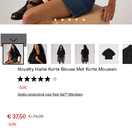
Novelty Harlie Korte Blouse Met Korte Mouwen
(8)
-50%
Gratis verzending
voor Red Tab™ Members
Sale
€ 37,50
Original
€ 74,95
price
Price
-50%
is
Was