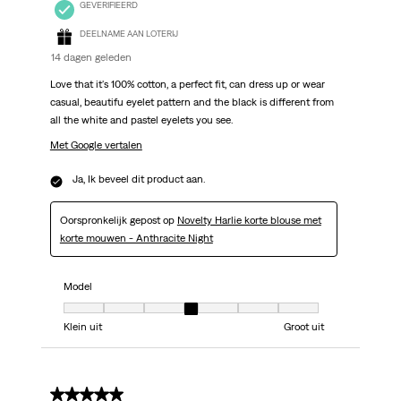
GEVERIFIEERD
DEELNAME AAN LOTERIJ
14 dagen geleden
Love that it's 100% cotton, a perfect fit, can dress up or wear
casual, beautifu eyelet pattern and the black is different from
all the white and pastel eyelets you see.
Met Google vertalen
Ja, Ik beveel dit product aan.
Oorspronkelijk gepost op
Novelty Harlie korte blouse met
korte mouwen - Anthracite Night
Model
Model, 4 van 7, waarbij 1 gelijk is aan Klein uit en 7 gelijk is aan Groot uit
Klein uit
Groot uit
5 van 5 sterren.