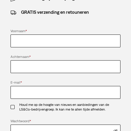
GRATIS verzending en retouneren
Voornaam
*
Achternaam
*
E-mail
*
Houd me op de hoogte van nieuws en aanbiedingen van de
LS&Co.-bedrijvengroep. Ik kan me te allen tijde afmelden.
Wachtwoord
*