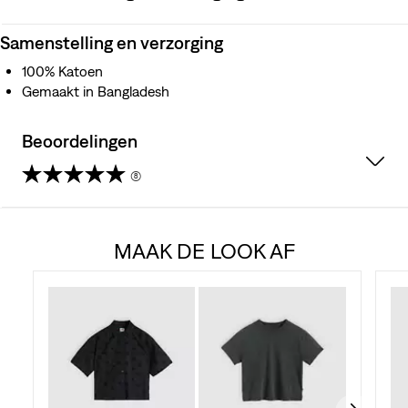
Samenstelling en verzorging
100% Katoen
Gemaakt in Bangladesh
Beoordelingen
(8)
3.6
van
MAAK DE LOOK AF
de
5
sterren.
8