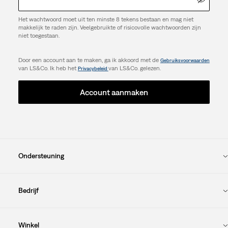
Het wachtwoord moet uit ten minste 8 tekens bestaan en mag niet
makkelijk te raden zijn. Veelgebruikte of risicovolle wachtwoorden zijn
niet toegestaan.
Door een account aan te maken, ga ik akkoord met de
Gebruiksvoorwaarden
van LS&Co. Ik heb het
van LS&Co. gelezen.
Privacybeleid
Account aanmaken
Ondersteuning
Bedrijf
Winkel