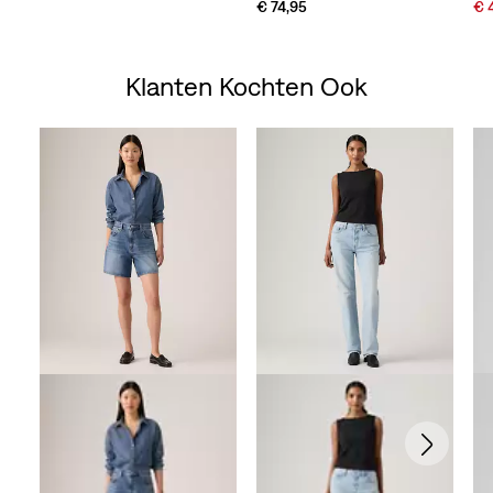
Sal
€ 74,95
€ 
Pri
is
Klanten Kochten Ook
Skip Carousel