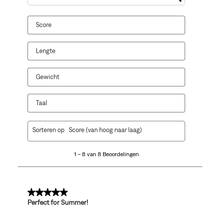
Onderwerpen en beoordelingen zoeken per regio
Score
Lengte
Gewicht
Taal
1
Sorteren op
Score (van hoog naar laag)
tot
8
1 – 8 van 8 Beoordelingen
van
8
Beoordelingen.
5 van 5 sterren.
Perfect for Summer!