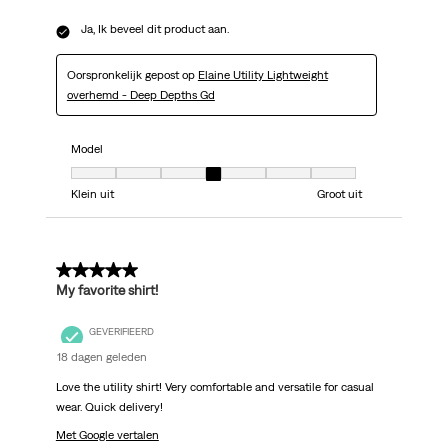
Ja, Ik beveel dit product aan.
Oorspronkelijk gepost op
Elaine Utility Lightweight
overhemd - Deep Depths Gd
Model
Model, 4 van 7, waarbij 1 gelijk is aan Klein uit en 7 gelijk is aan Groot uit
Klein uit
Groot uit
5 van 5 sterren.
My favorite shirt!
GEVERIFIEERD
18 dagen geleden
Love the utility shirt! Very comfortable and versatile for casual
wear. Quick delivery!
Met Google vertalen