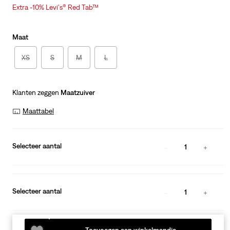
price
Price
Extra -10% Levi's® Red Tab™
is
Was
Maat
XS
S
M
L
Klanten zeggen
Maatzuiver
Maattabel
Selecteer aantal
1
Selecteer aantal
1