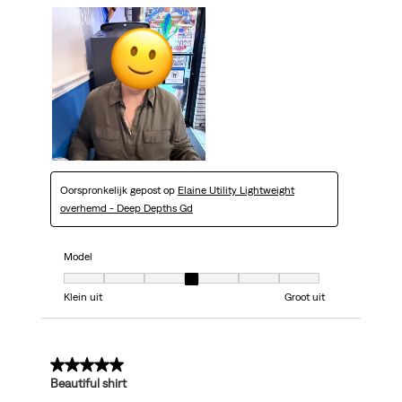
Oorspronkelijk gepost op
Elaine Utility Lightweight
overhemd - Deep Depths Gd
Model
Model, 4 van 7, waarbij 1 gelijk is aan Klein uit en 7 gelijk is aan Groot uit
Klein uit
Groot uit
5 van 5 sterren.
Beautiful shirt