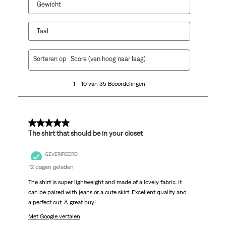
Gewicht
Taal
1
Sorteren op
Score (van hoog naar laag)
tot
10
1 – 10 van 35 Beoordelingen
van
35
Beoordelingen.
5 van 5 sterren.
The shirt that should be in your closet
GEVERIFIEERD
12 dagen geleden
The shirt is super lightweight and made of a lovely fabric. It
can be paired with jeans or a cute skirt. Excellent quality and
a perfect cut. A great buy!
Met Google vertalen