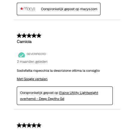
Oorspronkelijk gepost op macys.com
5 van 5 sterren.
Camicia
GEVERIFIEERD
2 maanden geleden
Sodisfatta rispecchia la descrizione ottima la consiglio
Met Google vertalen
Oorspronkelijk gepost op
Elaine Utility Lightweight
overhemd - Deep Depths Gd
5 van 5 sterren.