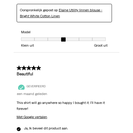
Oorspronkelijk gepost op
Elaine Utility linnen blouse -
Bright White Cotton Linen
Model
Model, 4 van 7, waarbij 1 gelijk is aan Klein uit en 7 gelijk is aan Groot uit
Klein uit
Groot uit
5 van 5 sterren.
Beautiful
GEVERIFIEERD
een maand geleden
This shirt will go anywhere so happy I bought it. I'll have it
forever!
Met Google vertalen
Ja, Ik beveel dit product aan.