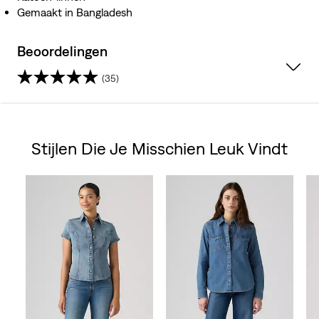
Gemaakt in Bangladesh
Beoordelingen
(35)
4.3
van
Stijlen Die Je Misschien Leuk Vindt
de
Skip Carousel
5
sterren.
35
beoordelingen