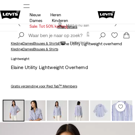
Nieuw
Heren
Klarna: KOOP NU & BETAAL LATER!
Meer details
Dames
Kinderen
Gratis verzending voor Levi’s® Red Tab™ leden.
Meld je nu aan
Sale: Tot 50% korting
Meer details
Meld je nu aan
Netherlands
Netherlands
Kleding
Dames
Blouses & Shirts
Elaine Utility Lightweight overhemd
Kleding
Dames
Blouses & Shirts
Lightweight
Elaine Utility Lightweight Overhemd
Gratis verzending
voor Red Tab™ Members