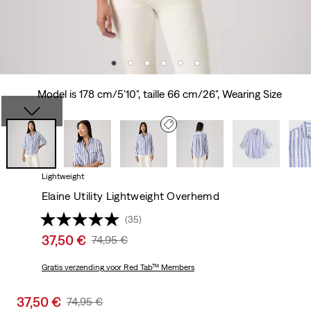
Model is 178 cm/5'10", taille 66 cm/26", Wearing Size
Lightweight
Elaine Utility Lightweight Overhemd
(35)
Sale
37,50 €
Original
74,95 €
price
Price
is
Gratis verzending
voor Red Tab™ Members
Was
Sale
37,50 €
Original
74,95 €