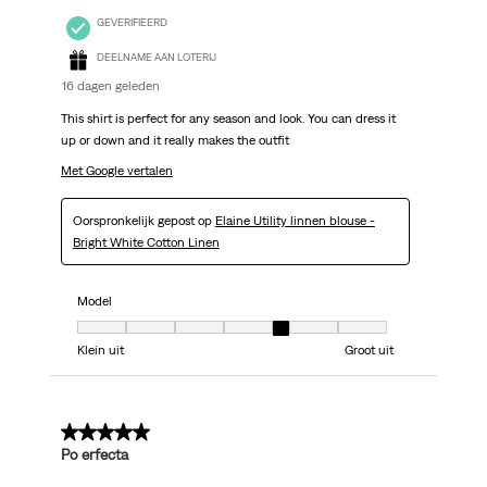
GEVERIFIEERD
DEELNAME AAN LOTERIJ
16 dagen geleden
This shirt is perfect for any season and look. You can dress it
up or down and it really makes the outfit
Met Google vertalen
Oorspronkelijk gepost op
Elaine Utility linnen blouse -
Bright White Cotton Linen
Model
Model, 5 van 7, waarbij 1 gelijk is aan Klein uit en 7 gelijk is aan Groot uit
Klein uit
Groot uit
5 van 5 sterren.
Po erfecta