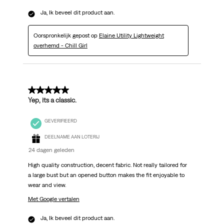
Ja, Ik beveel dit product aan.
Oorspronkelijk gepost op
Elaine Utility Lightweight
overhemd - Chill Girl
5 van 5 sterren.
Yep, its a classic.
GEVERIFIEERD
DEELNAME AAN LOTERIJ
24 dagen geleden
High quality construction, decent fabric. Not really tailored for
a large bust but an opened button makes the fit enjoyable to
wear and view.
Met Google vertalen
Ja, Ik beveel dit product aan.