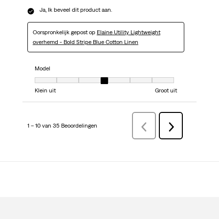
Ja, Ik beveel dit product aan.
Oorspronkelijk gepost op
Elaine Utility Lightweight
overhemd - Bold Stripe Blue Cotton Linen
Model
Model, 4 van 7, waarbij 1 gelijk is aan Klein uit en 7 gelijk is aan Groot uit
Klein uit
Groot uit
1 – 10 van 35 Beoordelingen
VorigeBeoordelingen
Volgende
Beoordelingen