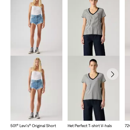
501® Levi's® Original Short
Het Perfect T-shirt V-hals
72