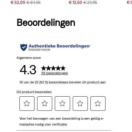
Sale
Original
Sale
Original
Sal
€ 52,00
€ 64,95
€ 12,50
€ 24,95
€ 
Price
Price
Price
Price
Pri
is
was
is
was
is
Beoordelingen
Algemene score
4.3
35 beoordelingen
18 van de 22 (82 %) beoordelaars bevelen dit product aan
Dit product beoordelen
Selecteer
Selecteer
Selecteer
Selecteer
Selecteer
Voor het toevoegen van een beoordeling is een geldig e-
om
om
om
om
om
mailadres nodig voor verificatie
het
het
het
het
het