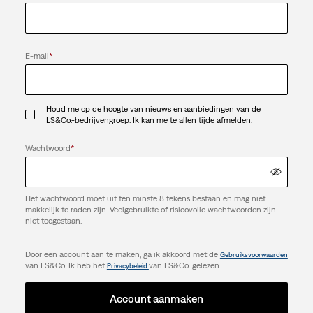
E-mail
*
Houd me op de hoogte van nieuws en aanbiedingen van de
LS&Co.-bedrijvengroep. Ik kan me te allen tijde afmelden.
Wachtwoord
*
Het wachtwoord moet uit ten minste 8 tekens bestaan en mag niet
makkelijk te raden zijn. Veelgebruikte of risicovolle wachtwoorden zijn
niet toegestaan.
Door een account aan te maken, ga ik akkoord met de
Gebruiksvoorwaarden
van LS&Co. Ik heb het
van LS&Co. gelezen.
Privacybeleid
Account aanmaken