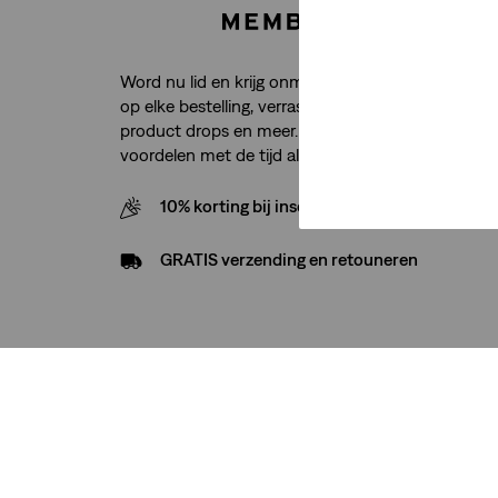
Word nu lid en krijg onmiddellijk toegang tot grati
op elke bestelling, verrassingen op verjaardagen, e
product drops en meer. En net als je jeans worde
voordelen met de tijd alleen maar beter.
10% korting bij inschrijving nieuwsbrief
GRATIS verzending en retouneren