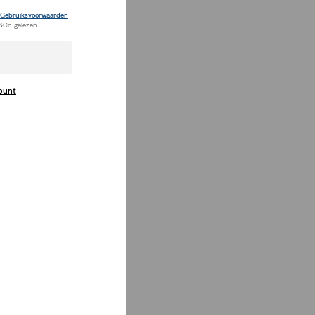
Gebruiksvoorwaarden
&Co. gelezen.
count