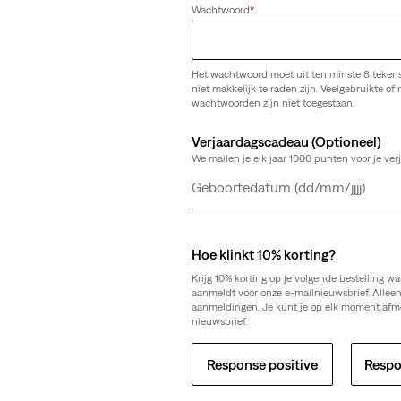
Wachtwoord
*
Het wachtwoord moet uit ten minste 8 teken
niet makkelijk te raden zijn. Veelgebruikte of r
wachtwoorden zijn niet toegestaan.
Verjaardagscadeau (Optioneel)
We mailen je elk jaar 1000 punten voor je ver
Dag
Maand
Jaar
We Kunnen De Pagina Die 
Hoe klinkt 10% korting?
Niet Vinden.
Krijg 10% korting op je volgende bestelling wa
aanmeldt voor onze e-mailnieuwsbrief. Allee
aanmeldingen. Je kunt je op elk moment afm
nieuwsbrief.
Sorry voor het ongemak. Probeer het later nog eens.
Response positive
Respo