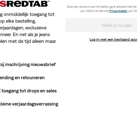
Door een account aan te maken, ga ik akkoord met de
van LS&Co. Ik heb het
Privacybeleid
van LS
jg onmiddellijk toegang tot
op elke bestelling,
Meld je nu aan
erjaardagen, exclusieve
meer. En net als je jeans
Log in met een bestaand ac
en met de tijd alleen maar
bij inschrijving nieuwsbrief
ending en retouneren
toegang tot drops en sales
 kleine verjaardagsverrassing