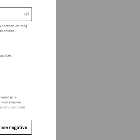
s bestaan en mag
isicovolle
jaardag.
Je Zoekt
nneer je je
n voor nieuwe
elden voor deze
nse negative