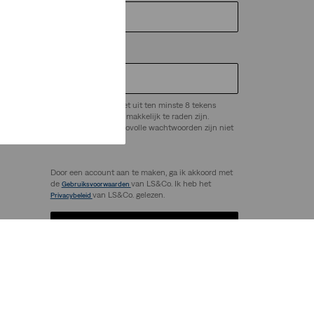
Wachtwoord
*
Het wachtwoord moet uit ten minste 8 tekens
bestaan en mag niet makkelijk te raden zijn.
ep.
Veelgebruikte of risicovolle wachtwoorden zijn niet
toegestaan.
Door een account aan te maken, ga ik akkoord met
de
van LS&Co. Ik heb het
Gebruiksvoorwaarden
van LS&Co. gelezen.
Privacybeleid
Account aanmaken