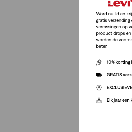
Word nu lid en kri
gratis verzending 
verrassingen op v
product drops en 
worden de voordel
beter.
10% korting 
GRATIS verz
EXCLUSIEVE 
Elk jaar een