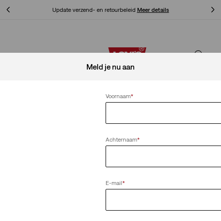
Unidays: Studenten krijgen 20% korting
Meer details
ls
Unidays: Studenten krijgen 20% korting
Meer details
Meld je nu aan
Voornaam
*
Achternaam
*
E-mail
*