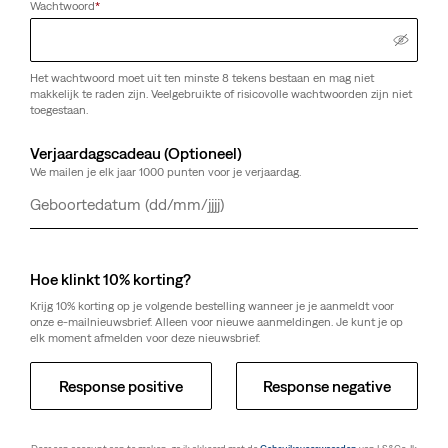
Wachtwoord
*
Over Deze Stijl
Dit klassieke Levi's® T-shirt is een perfecte must-have voor
Het wachtwoord moet uit ten minste 8 tekens bestaan en mag niet
je kleintje. Het is gemaakt van zachte katoenen jersey voor
makkelijk te raden zijn. Veelgebruikte of risicovolle wachtwoorden zijn niet
essentieel comfort, met een mooi A-lijn model, lange
toegestaan.
mouwen en het iconische Levi's® Batwing-logo op de borst.
Verjaardagscadeau (Optioneel)
Stijl 865470107
We mailen je elk jaar 1000 punten voor je verjaardag.
Kleur: Country Air - Blauw
Dag
Maand
Jaar
De pasvorm
Hoe klinkt 10% korting?
Krijg 10% korting op je volgende bestelling wanneer je je aanmeldt voor
Regular-fit
onze e-mailnieuwsbrief. Alleen voor nieuwe aanmeldingen. Je kunt je op
Ronde halslijn
elk moment afmelden voor deze nieuwsbrief.
Korte mouwen
Response positive
Response negative
De pasvorm