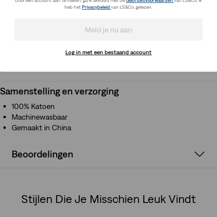
Door een account aan te maken, ga ik akkoord met de
Gebruiksvoorwaarden
van LS&Co. Ik
Regular-fit
heb het
Privacybeleid
van LS&Co. gelezen.
Ronde halslijn
Korte mouwen
Meld je nu aan
Log in met een bestaand account
Samenstelling en verzorging
Samenstelling en verzorging
100% Katoen
Machinewasbaar
Gemaakt in China
Beoordelingen
Stijlen Die Je Misschien Leuk Vindt
Skip Carousel