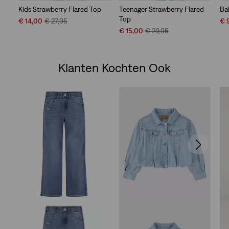
Kids Strawberry Flared Top
Teenager Strawberry Flared
Ba
Top
Sale
Original
Sal
€ 14,00
€ 27,95
€ 
Price
Price
Sale
Original
Pri
€ 15,00
€ 29,95
is
was
Price
Price
is
is
was
Klanten Kochten Ook
Skip Carousel