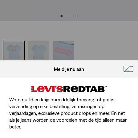
Baby Batwing Tee
Meld je nu aan
Sale
€ 7,00
Original
€ 13,95
price
Price
Word nu lid en krijg onmiddellijk toegang tot gratis
is
Gratis verzending
voor Red Tab™ Members
Was
verzending op elke bestelling, verrassingen op
verjaardagen, exclusieve product drops en meer. En net
Sale
€ 7,00
Original
€ 13,95
als je jeans worden de voordelen met de tijd alleen maar
price
Price
beter.
is
Was
Maat