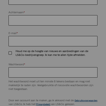
Achternaam
*
E-mail
*
Houd me op de hoogte van nieuws en aanbiedingen van de
LS&Co.-bedrijvengroep. Ik kan me te allen tijde afmelden.
Wachtwoord
*
Het wachtwoord moet uit ten minste 8 tekens bestaan en mag niet
makkelijk te raden zijn. Veelgebruikte of risicovolle wachtwoorden zijn
niet toegestaan.
Door een account aan te maken, ga ik akkoord met de
Gebruiksvoorwaarden
van LS&Co. Ik heb het
van LS&Co. gelezen.
Privacybeleid