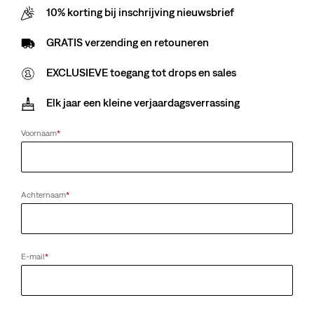
10% korting bij inschrijving nieuwsbrief
3M
6M
9M
12M
18M
GRATIS verzending en retouneren
Klanten zeggen
Maatzuiver
EXCLUSIEVE toegang tot drops en sales
Maattabel
Elk jaar een kleine verjaardagsverrassing
Voornaam
*
Selecteer aantal
1
Achternaam
*
Selecteer aantal
1
Gratis verzending
voor Red Tab™ Members of bestellingen van meer dan
E-mail
*
€ 79,99.
Verzending en retourneren