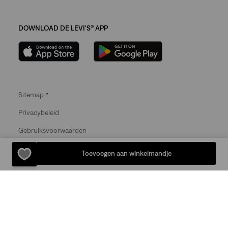
DOWNLOAD DE LEVI'S® APP
Sitemap
Privacybeleid
Gebruiksvoorwaarden
© 2025 Levi Strauss & Co.
Toevoegen aan winkelmandje
Levi Strauss & Co Europe BV.
Square du Bastion 1A,1050 Ixelles, Belgium
Commercial Registered Number: 424.656.991