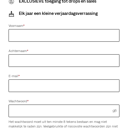
EXCLUSIEVE toegang tot drops en sales
Elk jaar een kleine verjaardagsverrassing
Voornaam
*
Achternaam
*
E-mail
*
Wachtwoord
*
Het wachtwoord moet uit ten minste 8 tekens bestaan en mag niet
makkelijk te raden zijn. Veelgebruikte of risicovolle wachtwoorden zijn niet