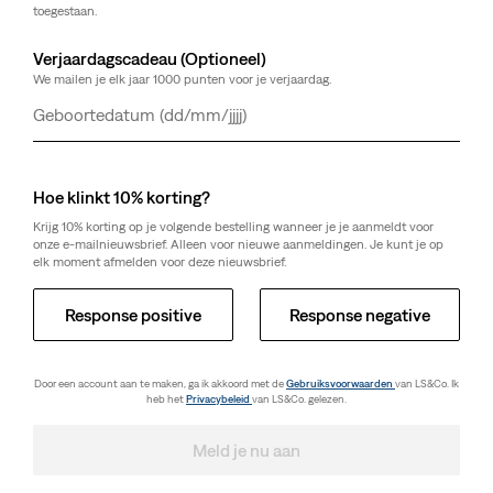
toegestaan.
Verjaardagscadeau (Optioneel)
We mailen je elk jaar 1000 punten voor je verjaardag.
Dag
Maand
Jaar
Hoe klinkt 10% korting?
Krijg 10% korting op je volgende bestelling wanneer je je aanmeldt voor
onze e-mailnieuwsbrief. Alleen voor nieuwe aanmeldingen. Je kunt je op
elk moment afmelden voor deze nieuwsbrief.
Response positive
Response negative
Door een account aan te maken, ga ik akkoord met de
Gebruiksvoorwaarden
van LS&Co. Ik
heb het
Privacybeleid
van LS&Co. gelezen.
Meld je nu aan