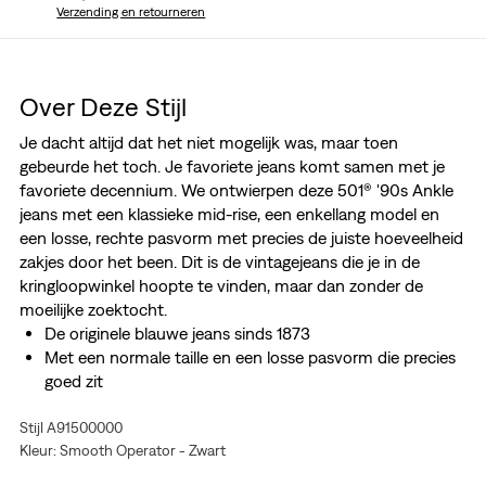
Verzending en retourneren
Over Deze Stijl
Je dacht altijd dat het niet mogelijk was, maar toen
gebeurde het toch. Je favoriete jeans komt samen met je
favoriete decennium. We ontwierpen deze 501® '90s Ankle
jeans met een klassieke mid-rise, een enkellang model en
een losse, rechte pasvorm met precies de juiste hoeveelheid
zakjes door het been. Dit is de vintagejeans die je in de
kringloopwinkel hoopte te vinden, maar dan zonder de
moeilijke zoektocht.
De originele blauwe jeans sinds 1873
Met een normale taille en een losse pasvorm die precies
goed zit
Probeer voor een slankere pasvorm een maat kleiner en
Stijl A91500000
voor een minder losse pasvorm de 501® Original
Kleur: Smooth Operator - Zwart