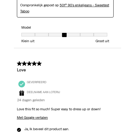
Oorspronkelijk gepost op
501® 90's enkeljeans - Sweetest
Taboo
Model
Model, 4 van 7, waarbij 1 gelijk is aan Klein uit en 7 gelijk is aan Groot uit
Klein uit
Groot uit
5 van 5 sterren.
Love
GEVERIFIEERD
DEELNAME AAN LOTERIJ
24 dagen geleden
Love this fit so much! Super easy to dress up or down!
Met Google vertalen
Ja, Ik beveel dit product aan.