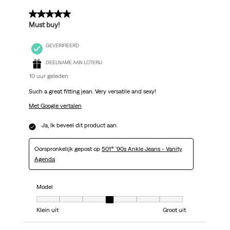
5 van 5 sterren.
Must buy!
GEVERIFIEERD
DEELNAME AAN LOTERIJ
10 uur geleden
Such a great fitting jean. Very versatile and sexy!
Met Google vertalen
Ja, Ik beveel dit product aan.
Oorspronkelijk gepost op
501® '90s Ankle Jeans - Vanity
Agenda
Model
Model, 4 van 7, waarbij 1 gelijk is aan Klein uit en 7 gelijk is aan Groot uit
Klein uit
Groot uit