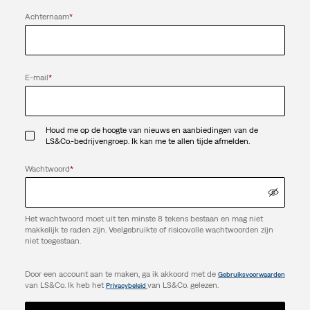
Achternaam
*
E-mail
*
Houd me op de hoogte van nieuws en aanbiedingen van de
LS&Co.-bedrijvengroep. Ik kan me te allen tijde afmelden.
Wachtwoord
*
Het wachtwoord moet uit ten minste 8 tekens bestaan en mag niet
makkelijk te raden zijn. Veelgebruikte of risicovolle wachtwoorden zijn
niet toegestaan.
Door een account aan te maken, ga ik akkoord met de
Gebruiksvoorwaarden
van LS&Co. Ik heb het
van LS&Co. gelezen.
Privacybeleid