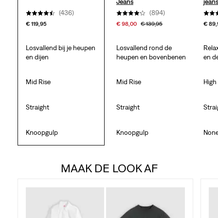
Jeans
jean
(436)
(894)
€ 119,95
€ 98,00
€ 139,95
€ 89
Losvallend bij je heupen
Losvallend rond de
Rela
en dijen
heupen en bovenbenen
en d
Mid Rise
Mid Rise
High
Straight
Straight
Stra
Knoopgulp
Knoopgulp
Non
MAAK DE LOOK AF