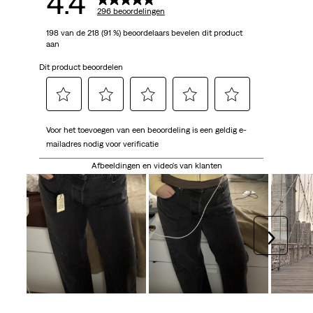
4.4
296 beoordelingen
198 van de 218 (91 %) beoordelaars bevelen dit product
aan
Dit product beoordelen
Selecteer
Selecteer
Selecteer
Selecteer
Selecteer
Voor het toevoegen van een beoordeling is een geldig e-
om
om
om
om
om
mailadres nodig voor verificatie
het
het
het
het
het
artikel
artikel
artikel
artikel
artikel
Afbeeldingen en video's van klanten
te
te
te
te
te
beoordelen
beoordelen
beoordelen
beoordelen
beoordelen
met
met
met
met
met
1
2
3
4
5
Volgen
ster.
sterren.
sterren.
sterren.
sterren.
Hiermee
Hiermee
Hiermee
Hiermee
Hiermee
open
open
open
open
open
je
je
je
je
je
een
een
een
een
een