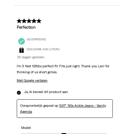
5 van 5 sterren.
Perfection
GEVERIFIEERD
DEELNAME AAN LOTERIJ
20 dagen geleden
I’m 5 feet 128lbs perfect fit. Fits just right. Thank you Levi for
thinking of us short girlies.
Met Google vertalen
Ja, Ik beveel dit product aan.
Oorspronkelijk gepost op
501® '90s Ankle Jeans - Vanity
Agenda
Model