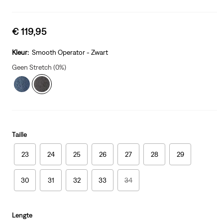
Sale
€ 119,95
price
is
Kleur:
Smooth Operator - Zwart
Geen Stretch (0%)
Taille
23
24
25
26
27
28
29
30
31
32
33
34
Lengte