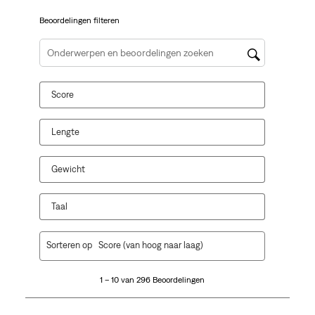
vragenformulier.
vragenformulier.
vragenformulier.
vragenformulier.
vragenformulier.
Beoordelingen filteren
Onderwerpen en beoordelingen zoeken per regio
Score
Lengte
Gewicht
Taal
1
Sorteren op
Score (van hoog naar laag)
tot
10
1 – 10 van 296 Beoordelingen
van
296
Beoordelingen.