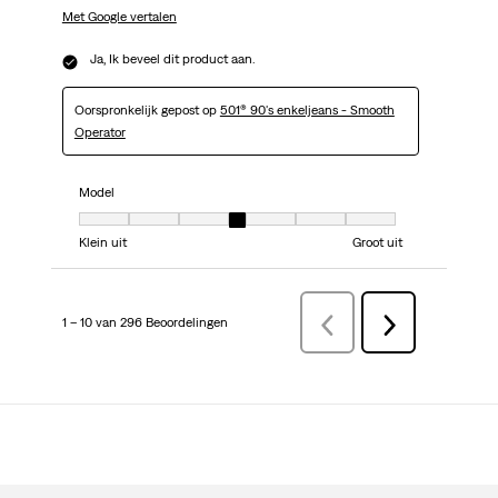
Met Google vertalen
Ja, Ik beveel dit product aan.
Oorspronkelijk gepost op
501® 90's enkeljeans - Smooth
Operator
Model
Model, 4 van 7, waarbij 1 gelijk is aan Klein uit en 7 gelijk is aan Groot uit
Klein uit
Groot uit
1 – 10 van 296 Beoordelingen
VorigeBeoordelingen
Volgende
Beoordelingen