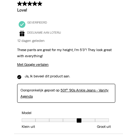
5 van 5 sterren.
Love!
GEVERIFIEERD
DEELNAME AAN LOTERIJ
12 dagen geleden
These pants are great for my height, I’m 5’3”! They look great
with everything!
Met Google vertalen
Ja, Ik beveel dit product aan.
Oorspronkelijk gepost op
501® '90s Ankle Jeans - Vanity
Agenda
Model
Model, 5 van 7, waarbij 1 gelijk is aan Klein uit en 7 gelijk is aan Groot uit
Klein uit
Groot uit