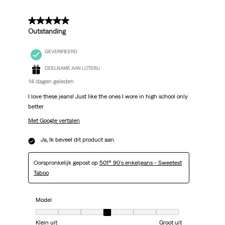
5 van 5 sterren.
Outstanding
GEVERIFIEERD
DEELNAME AAN LOTERIJ
14 dagen geleden
I love these jeans! Just like the ones I wore in high school only
better
Met Google vertalen
Ja, Ik beveel dit product aan.
Oorspronkelijk gepost op
501® 90's enkeljeans - Sweetest
Taboo
Model
Model, 4 van 7, waarbij 1 gelijk is aan Klein uit en 7 gelijk is aan Groot uit
Klein uit
Groot uit