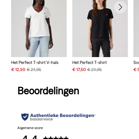
Het Perfect T-shirt V-hals
Het Perfect T-shirt
Sc
Sale
Original
Sale
Original
Sal
€ 12,50
€ 24,95
€ 17,50
€ 24,95
€ 
Price
Price
Price
Price
Pri
is
was
is
was
is
Beoordelingen
Algemene score