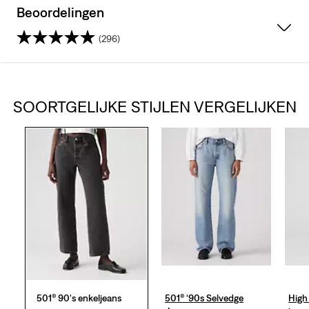
Beoordelingen
(296)
4.4
van
SOORTGELIJKE STIJLEN VERGELIJKEN
de
5
sterren.
296
beoordelingen
501® 90's enkeljeans
501® ‘90s Selvedge
High