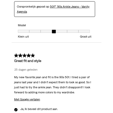
Oorspronkelijk gepost op
501® '90s Ankle Jeans - Vanity
Agenda
Model
Model, 4 van 7, waarbij 1 gelijk is aan Klein uit en 7 gelijk is aan Groot uit
Klein uit
Groot uit
5 van 5 sterren.
Great fit and style
25 dagen geleden
My new favorite jean and fit is the 90s 501. I tried a pair of
jeans last year and I didn’t expect them to look so good. So I
just had to try the ankle jean. They didn’t disappoint! I look
forward to adding more colors to my wardrobe.
Met Google vertalen
Ja, Ik beveel dit product aan.