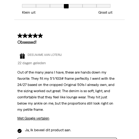
Model, 4 van 7, waarbij 1 gelijk is aan Klein uit en 7 gelijk is aan Groot uit
Klein uit
Groot uit
5 van 5 sterren.
Obsessed!
DEELNAME AAN LOTERIJ
22 dagen geleden
Out of the many jeans I have, these are hands down my
favorite. They fit my 5'1/103# frame perfectly. I went with the
24/27 based on the cropped Original 501s I already own, and
the sizing worked out great. The denim is so soft, light, and
comfortable that they feel like lounge wear. They hit just
below my ankle on me, but the proportions still look right on
my petite frame.
Met Google vertalen
Ja, Ik beveel dit product aan.