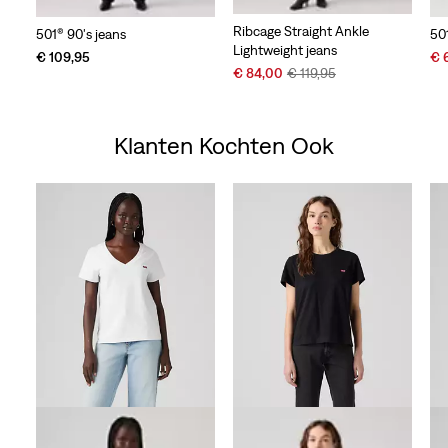
Ribcage Straight Ankle
501® 90's jeans
50
Lightweight jeans
Sal
€ 109,95
€ 
Sale
Original
€ 84,00
€ 119,95
Pri
Price
Price
is
is
was
Klanten Kochten Ook
Skip Carousel