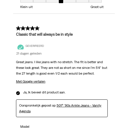
Model, 4 van 7, waarbij 1 gelijk is aan Klein uit en 7 gelijk is aan Groot uit
Klein uit
Groot uit
5 van 5 sterren.
Classic that will always be in style
GEVERIFIEERD
21 dagen geleden
Great jeans. I like jeans with no stretch. The fit is better and
these look great. They are not as short on me since I'm 5'4" but
the 27 length is good even 1/2 each would be perfect.
Met Google vertalen
Ja, Ik beveel dit product aan.
Oorspronkelijk gepost op
501® '90s Ankle Jeans - Vanity
Agenda
Model