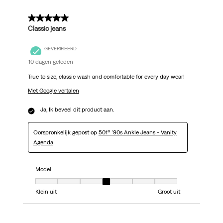
5 van 5 sterren.
Classic jeans
GEVERIFIEERD
10 dagen geleden
True to size, classic wash and comfortable for every day wear!
Met Google vertalen
Ja, Ik beveel dit product aan.
Oorspronkelijk gepost op
501® '90s Ankle Jeans - Vanity
Agenda
Model
Model, 4 van 7, waarbij 1 gelijk is aan Klein uit en 7 gelijk is aan Groot uit
Klein uit
Groot uit