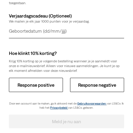
toegestaan.
Verjaardagscadeau (Optioneel)
We mailen je elk jaar 1000 punten voor je verjaardag.
Dag
Maand
Jaar
Hoe klinkt 10% korting?
Krijg 10% korting op je volgende bestelling wanneer je je aanmeldt voor
onze e-mailnieuwsbrief. Alleen voor nieuwe aanmeldingen. Je kunt je op
elk moment afmelden voor deze nieuwsbrief.
Response positive
Response negative
Door een account aan te maken, ga ik akkoord met de
Gebruiksvoorwaarden
van LS&Co. Ik
heb het
Privacybeleid
van LS&Co. gelezen.
Meld je nu aan