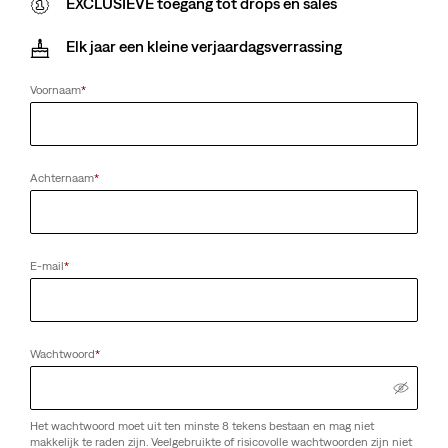
EXCLUSIEVE toegang tot drops en sales
Elk jaar een kleine verjaardagsverrassing
Voornaam
*
Achternaam
*
E-mail
*
Wachtwoord
*
Het wachtwoord moet uit ten minste 8 tekens bestaan en mag niet
makkelijk te raden zijn. Veelgebruikte of risicovolle wachtwoorden zijn niet