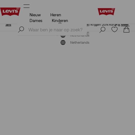
Nieuw
Heren
Unidays: Studenten krijgen 20% korting
Meer details
Dames
Kinderen
Unidays: Studenten krijgen 20% korting
Meer details
Meld je nu aan
Meld je nu aan
Netherlands
Netherlands