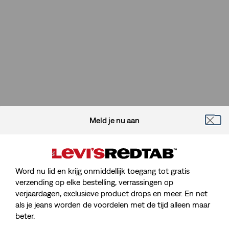
Meld je nu aan
Word nu lid en krijg onmiddellijk toegang tot gratis
verzending op elke bestelling, verrassingen op
verjaardagen, exclusieve product drops en meer. En net
Sorry, We Kunnen De Pagina Die
als je jeans worden de voordelen met de tijd alleen maar
Je Zoekt Niet Vinden.
beter.