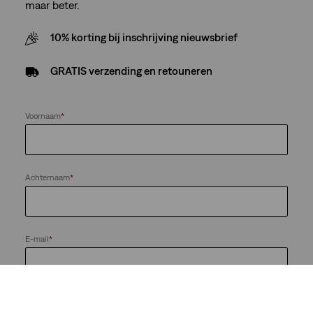
maar beter.
10% korting bij inschrijving nieuwsbrief
GRATIS verzending en retouneren
Voornaam
*
Achternaam
*
E-mail
*
Houd me op de hoogte van nieuws en aanbiedingen van de
LS&Co.-bedrijvengroep. Ik kan me te allen tijde afmelden.