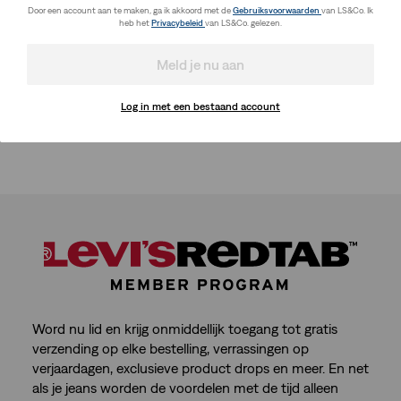
Door een account aan te maken, ga ik akkoord met de
Gebruiksvoorwaarden
van LS&Co. Ik
heb het
Privacybeleid
van LS&Co. gelezen.
Meld je nu aan
Log in met een bestaand account
Word nu lid en krijg onmiddellijk toegang tot gratis
verzending op elke bestelling, verrassingen op
verjaardagen, exclusieve product drops en meer. En net
als je jeans worden de voordelen met de tijd alleen