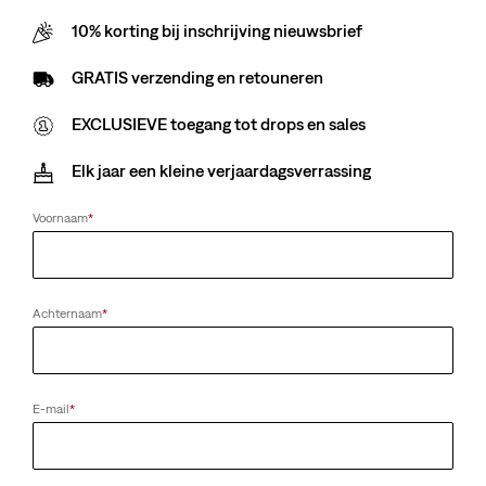
10% korting bij inschrijving nieuwsbrief
Sorry voor het ongemak. Probeer het later nog eens.
GRATIS verzending en retouneren
EXCLUSIEVE toegang tot drops en sales
Elk jaar een kleine verjaardagsverrassing
Voornaam
*
Achternaam
*
E-mail
*