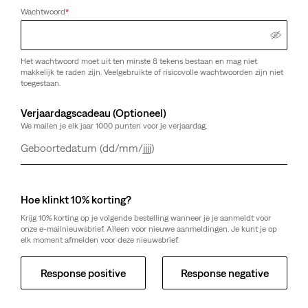
Wachtwoord
*
Het wachtwoord moet uit ten minste 8 tekens bestaan en mag niet
makkelijk te raden zijn. Veelgebruikte of risicovolle wachtwoorden zijn niet
toegestaan.
Verjaardagscadeau (Optioneel)
We mailen je elk jaar 1000 punten voor je verjaardag.
Dag
Maand
Jaar
Hoe klinkt 10% korting?
Krijg 10% korting op je volgende bestelling wanneer je je aanmeldt voor
onze e-mailnieuwsbrief. Alleen voor nieuwe aanmeldingen. Je kunt je op
elk moment afmelden voor deze nieuwsbrief.
Response positive
Response negative