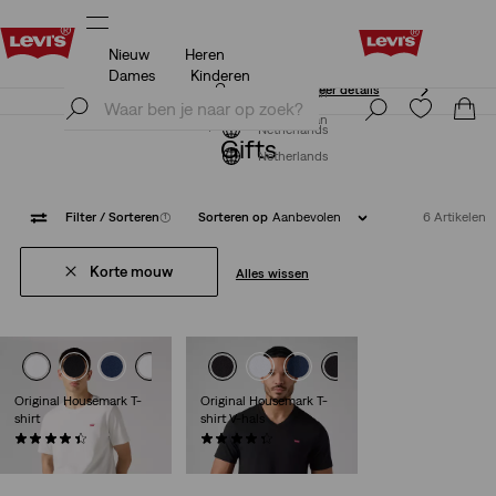
Nieuw
Heren
Unidays: Studenten krijgen 20% korting
Meer details
Dames
Kinderen
Unidays: Studenten krijgen 20% korting
Meer details
Meld je nu aan
Meld je nu aan
Netherlands
Gifts
Netherlands
Filter
/ Sorteren
(1)
Sorteren op
Aanbevolen
6 Artikelen
Korte mouw
Alles wissen
Original Housemark T-
Original Housemark T-
shirt
shirt V-hals
(578)
(124)
€ 24,95
€ 24,95