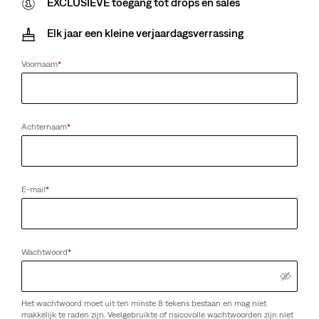
EXCLUSIEVE toegang tot drops en sales
Elk jaar een kleine verjaardagsverrassing
Voornaam
*
Achternaam
*
E-mail
*
Wachtwoord
*
Het wachtwoord moet uit ten minste 8 tekens bestaan en mag niet
makkelijk te raden zijn. Veelgebruikte of risicovolle wachtwoorden zijn niet