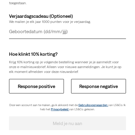
toegestaan.
Verjaardagscadeau (Optioneel)
We mailen je elk jaar 1000 punten voor je verjaardag.
Dag
Maand
Jaar
Hoe klinkt 10% korting?
Krijg 10% korting op je volgende bestelling wanneer je je aanmeldt voor
onze e-mailnieuwsbrief. Alleen voor nieuwe aanmeldingen. Je kunt je op
elk moment afmelden voor deze nieuwsbrief.
Response positive
Response negative
Door een account aan te maken, ga ik akkoord met de
Gebruiksvoorwaarden
van LS&Co. Ik
heb het
Privacybeleid
van LS&Co. gelezen.
Meld je nu aan