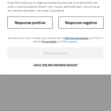
Krijg 10% korting op je volgende bestelling wanneer je je aanmeldt voor
onze e-mailnieuwsbrief. Alleen voor nieuwe aanmeldingen. Je kunt je op
elk moment afmelden voor deze nieuwsbrief.
Response positive
Response negative
Door een account aan te maken, ga ik akkoord met de
Gebruiksvoorwaarden
van LS&Co. Ik
heb het
Privacybeleid
van LS&Co. gelezen.
Meld je nu aan
Log in met een bestaand account