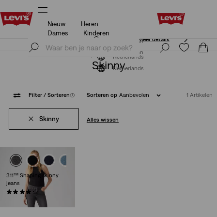
Nieuw
Heren
Klarna: KOOP NU & BETAAL LATER!
Meer details
Dames
Kinderen
Klarna: KOOP NU & BETAAL LATER!
Meer details
Meld je nu aan
Meld je nu aan
Netherlands
Skinny
Netherlands
Filter
/ Sorteren
(1)
Sorteren op
Aanbevolen
1 Artikelen
Skinny
Alles wissen
311™ Shaping skinny
jeans
(2556)
€ 89,95