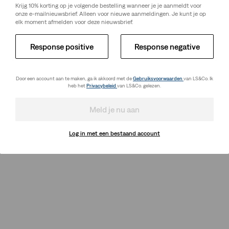
Krijg 10% korting op je volgende bestelling wanneer je je aanmeldt voor
onze e-mailnieuwsbrief. Alleen voor nieuwe aanmeldingen. Je kunt je op
elk moment afmelden voor deze nieuwsbrief.
Response positive
Response negative
Door een account aan te maken, ga ik akkoord met de
Gebruiksvoorwaarden
van LS&Co. Ik
heb het
Privacybeleid
van LS&Co. gelezen.
Meld je nu aan
Log in met een bestaand account