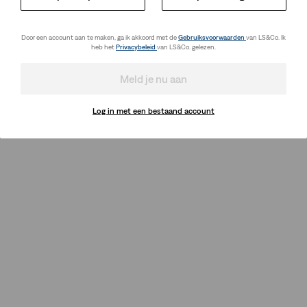
Door een account aan te maken, ga ik akkoord met de
Gebruiksvoorwaarden
van LS&Co. Ik
heb het
Privacybeleid
van LS&Co. gelezen.
Meld je nu aan
Log in met een bestaand account