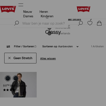
Nieuw
Heren
Unidays: Studenten krijgen 20% korting
Meer details
Dames
Kinderen
Unidays: Studenten krijgen 20% korting
Meer details
Meld je nu aan
Meld je nu aan
Netherlands
Classy
Netherlands
Filter
/ Sorteren
(1)
Sorteren op
Aanbevolen
1 Artikelen
Geen Stretch
Alles wissen
517™ Bootcut jeans
(170)
€ 119,95