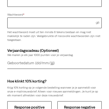
Wachtwoord
*
Het wachtwoord moet uit ten minste 8 tekens bestaan en mag niet
makkelijk te raden zijn. Veelgebruikte of risicovolle wachtwoorden zijn niet
toegestaan.
Verjaardagscadeau (Optioneel)
We mailen je elk jaar 1000 punten voor je verjaardag.
Dag
Maand
Jaar
Hoe klinkt 10% korting?
Krijg 10% korting op je volgende bestelling wanneer je je aanmeldt voor
onze e-mailnieuwsbrief. Alleen voor nieuwe aanmeldingen. Je kunt je op
elk moment afmelden voor deze nieuwsbrief.
Response positive
Response negative