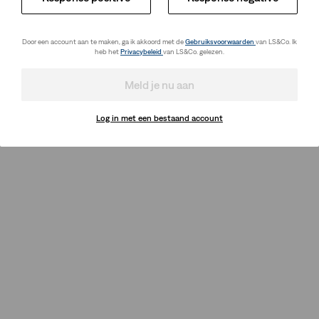
Door een account aan te maken, ga ik akkoord met de
Gebruiksvoorwaarden
van LS&Co. Ik
heb het
Privacybeleid
van LS&Co. gelezen.
Meld je nu aan
Log in met een bestaand account