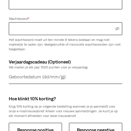
Wachtwoord
*
Het wachtwoord moet uit ten minste 8 tekens bestaan en mag niet
makkelijk te raden zijn. Veelgebruikte of risicovolle wachtwoorden zijn niet
toegestaan.
Verjaardagscadeau (Optioneel)
We mailen je elk jaar 1000 punten voor je verjaardag.
Dag
Maand
Jaar
Hoe klinkt 10% korting?
Krijg 10% korting op je volgende bestelling wanneer je je aanmeldt voor
onze e-mailnieuwsbrief. Alleen voor nieuwe aanmeldingen. Je kunt je op
elk moment afmelden voor deze nieuwsbrief.
Response positive
Response negative