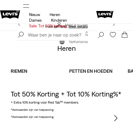
Nieuw
Heren
 op
Sale: tot 50% + extra 10% korting*
Meer details
Dames
Kinderen
Levi's App. Het beste van Levi’s®, speciaal voor jou op
Meld je nu aan
Sale: Tot 50% korting
maat gemaakt.
Meer details
Meld je nu aan
Netherlands
Accessoires
Heren
Netherlands
Heren
RIEMEN
PETTEN EN HOEDEN
B
Tot 50% Korting + Tot 10% Korting%*
+ Extra 10% korting voor Red Tab™ members.
*Voorwaarden zijn van toepassing.
*Voorwaarden zijn van toepassing.