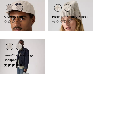
Bayview Cap
Essential Holiday Beanie
(0)
(0)
€ 29,95
€ 29,95
Levi's® L-Pack Large
Backpack
(1)
€ 54,95