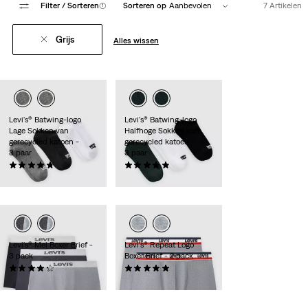
Filter
/ Sorteren
(1)
Sorteren op
Aanbevolen
7 Artikelen
Grijs
Alles wissen
Levi's® Batwing-logo
Levi's® Batwing-logo
Lage Sokken van
Halfhoge Sokken van
gerecycled katoen -
gerecycled katoen -
3 paar
3 paar
(28)
(35)
€ 9,95
€ 9,95
Levi's® Mel Boxer Brief -
Levi's® Repeat Logo
3 pack
Boxer Brief - 2 pack
(7)
(2)
€ 36,95
€ 24,95