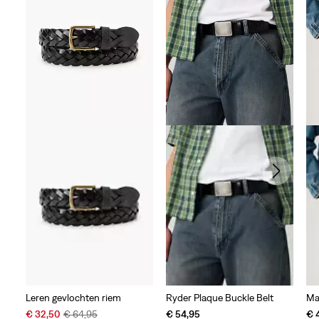
7
beoordelingen
Leren gevlochten riem
Ryder Plaque Buckle Belt
Ma
Sale
Original
€ 32,50
€ 64,95
€ 54,95
€ 