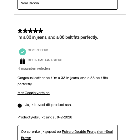
Seal Brown
5 van 5 sterren.
'm a 33 in jeans, and a 38 belt fits perfectly.
GEVERIFIEERD
DEELNAME AAN LOTERIJ
4 maanden geleden
Gorgeous leather belt. 'm a 33 in jeans, and a 38 belt fits
perfectly.
Met Google vertalen
Ja, Ik beveel dit product aan.
Product gebruikt sinds :
9-2-2026
Oorspronkelijk gepost op
Potrero Double Prong riem-Seal
Brown