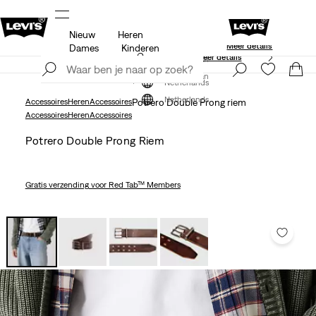
Nieuw
Heren
Gratis verzending voor Levi’s® Red Tab™ l
ing
Meer details
Meer details
Dames
Kinderen
Update verzend- en retourbeleid
Meer details
Meld je nu aan
Meld je nu aan
Netherlands
Netherlands
Accessoires
Heren
Accessoires
Potrero Double Prong riem
Accessoires
Heren
Accessoires
Potrero Double Prong Riem
Gratis verzending
voor Red Tab™ Members