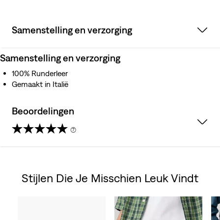
Samenstelling en verzorging
Samenstelling en verzorging
100% Runderleer
Gemaakt in Italië
Beoordelingen
(7)
3.9
van
Stijlen Die Je Misschien Leuk Vindt
de
Skip Carousel
5
sterren.