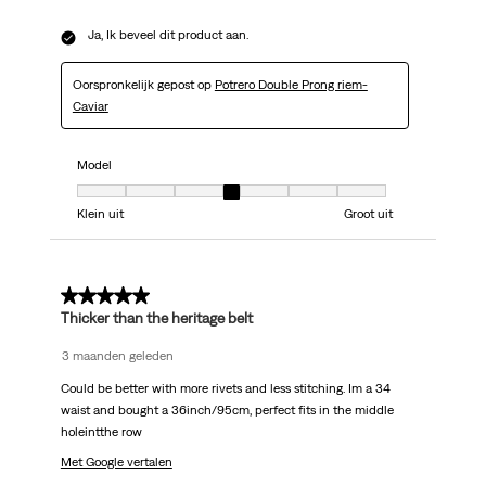
Ja, Ik beveel dit product aan.
Oorspronkelijk gepost op
Potrero Double Prong riem-
Caviar
Model
Model, 4 van 7, waarbij 1 gelijk is aan Klein uit en 7 gelijk is aan Groot uit
Klein uit
Groot uit
4 van 5 sterren.
Thicker than the heritage belt
3 maanden geleden
Could be better with more rivets and less stitching. Im a 34
waist and bought a 36inch/95cm, perfect fits in the middle
holeintthe row
Met Google vertalen