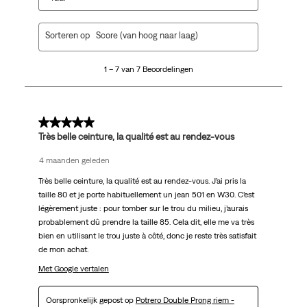
1
Sorteren op
Score (van hoog naar laag)
tot
7
1 – 7 van 7 Beoordelingen
van
7
Beoordelingen.
5 van 5 sterren.
Très belle ceinture, la qualité est au rendez-vous
4 maanden geleden
Très belle ceinture, la qualité est au rendez-vous. J’ai pris la
taille 80 et je porte habituellement un jean 501 en W30. C’est
légèrement juste : pour tomber sur le trou du milieu, j’aurais
probablement dû prendre la taille 85. Cela dit, elle me va très
bien en utilisant le trou juste à côté, donc je reste très satisfait
de mon achat.
Met Google vertalen
Oorspronkelijk gepost op
Potrero Double Prong riem -