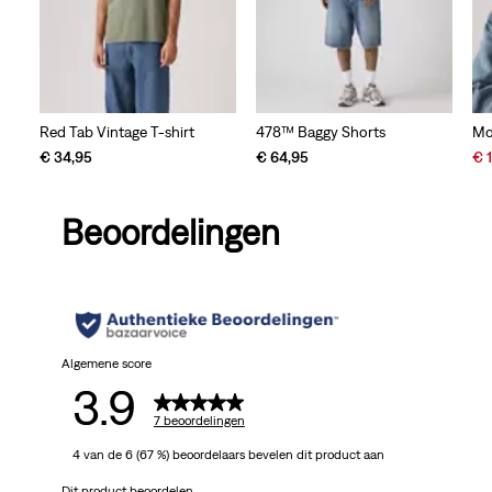
Red Tab Vintage T-shirt
478™ Baggy Shorts
Mo
Sal
€ 34,95
€ 64,95
€ 
Pri
is
Beoordelingen
Algemene score
3.9
7 beoordelingen
4 van de 6 (67 %) beoordelaars bevelen dit product aan
Dit product beoordelen