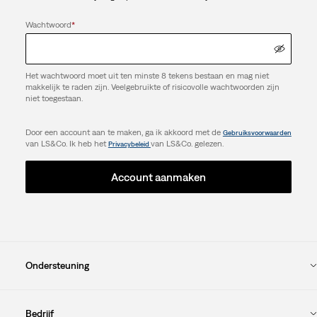
Wachtwoord
*
Het wachtwoord moet uit ten minste 8 tekens bestaan en mag niet
makkelijk te raden zijn. Veelgebruikte of risicovolle wachtwoorden zijn
niet toegestaan.
Door een account aan te maken, ga ik akkoord met de
Gebruiksvoorwaarden
van LS&Co. Ik heb het
van LS&Co. gelezen.
Privacybeleid
Account aanmaken
Ondersteuning
Bedrijf