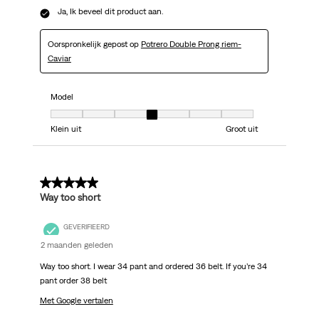
Ja, Ik beveel dit product aan.
Oorspronkelijk gepost op
Potrero Double Prong riem-
Caviar
Model
Model, 4 van 7, waarbij 1 gelijk is aan Klein uit en 7 gelijk is aan Groot uit
Klein uit
Groot uit
2 van 5 sterren.
Way too short
GEVERIFIEERD
2 maanden geleden
Way too short. I wear 34 pant and ordered 36 belt. If you’re 34
pant order 38 belt
Met Google vertalen