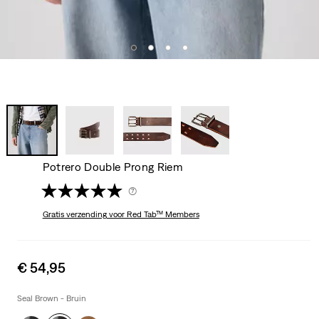
Potrero Double Prong Riem
(7)
Gratis verzending
voor Red Tab™ Members
Sale
€ 54,95
price
is
Seal Brown - Bruin