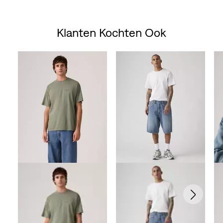
Price
Price
is
was
Klanten Kochten Ook
Skip Carousel