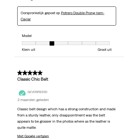
Oorspronkelijk gepost op
Potrero Double Prong riem-
Caviar
Model
Model, 3 van 7, waarbij 1 gelijk is aan Klein uit en 7 gelijk is aan Groot uit
Klein uit
Groot uit
4 van 5 sterren.
Classic Chic Belt
GEVERIFIEERD
2 maanden geleden
Classic belt design which has a strong construction and made
from a sturdy leather, only disappointment was the belt
appears to be glossier in the photos where as the leather is
quite matte.
Met Google vertalen