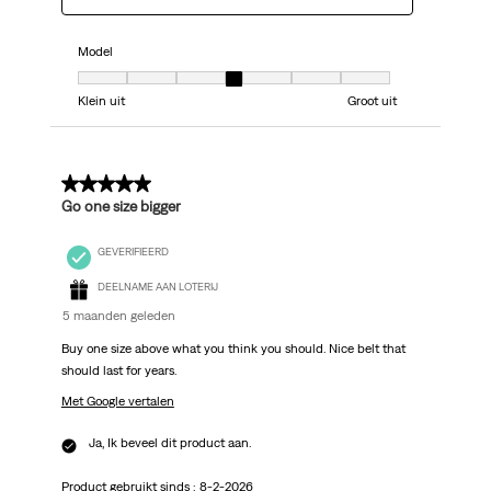
Model
Model, 4 van 7, waarbij 1 gelijk is aan Klein uit en 7 gelijk is aan Groot uit
Klein uit
Groot uit
5 van 5 sterren.
Go one size bigger
GEVERIFIEERD
DEELNAME AAN LOTERIJ
5 maanden geleden
Buy one size above what you think you should. Nice belt that
should last for years.
Met Google vertalen
Ja, Ik beveel dit product aan.
Product gebruikt sinds :
8-2-2026