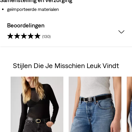
geïmporteerde materialen
Beoordelingen
(130)
4.3
van
Stijlen Die Je Misschien Leuk Vindt
de
Skip Carousel
5
sterren.
130
beoordelingen