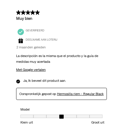
5 van 5 sterren.
Muy bien
GEVERIFIEERD
DEELNAME AAN LOTERIJ
2 maanden geleden
La descripción es la misma que el producto y la guía de
medidas muy acertada
Met Google vertalen
Ja, Ik beveel dit product aan.
Oorspronkelijk gepost op
Hermosilla riem - Regular Black
Model
Model, 4 van 7, waarbij 1 gelijk is aan Klein uit en 7 gelijk is aan Groot uit
Klein uit
Groot uit