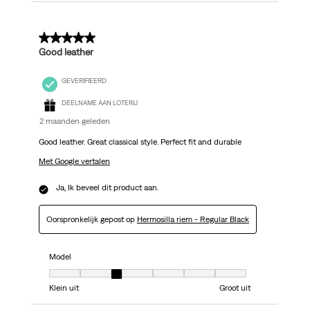
5 van 5 sterren.
Good leather
GEVERIFIEERD
DEELNAME AAN LOTERIJ
2 maanden geleden
Good leather. Great classical style. Perfect fit and durable
Met Google vertalen
Ja, Ik beveel dit product aan.
Oorspronkelijk gepost op
Hermosilla riem - Regular Black
Model
Model, 3 van 7, waarbij 1 gelijk is aan Klein uit en 7 gelijk is aan Groot uit
Klein uit
Groot uit