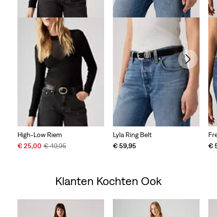
High-Low Riem
Lyla Ring Belt
Fr
Sale
Original
€ 25,00
€ 49,95
€ 59,95
€ 
Price
Price
is
was
Klanten Kochten Ook
Skip Carousel