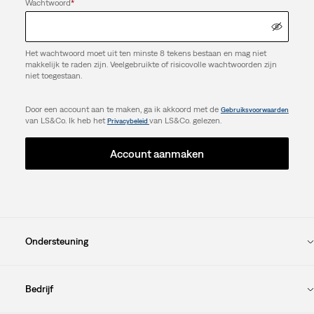
Wachtwoord
*
Het wachtwoord moet uit ten minste 8 tekens bestaan en mag niet
makkelijk te raden zijn. Veelgebruikte of risicovolle wachtwoorden zijn
niet toegestaan.
Door een account aan te maken, ga ik akkoord met de
Gebruiksvoorwaarden
van LS&Co. Ik heb het
van LS&Co. gelezen.
Privacybeleid
Account aanmaken
Ondersteuning
Bedrijf