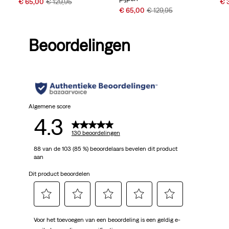
Sale
Original
Sal
€ 65,00
€ 129,95
€ 
Sale
Original
€ 65,00
€ 129,95
Price
Price
Pri
Price
Price
is
was
is
is
was
Beoordelingen
Algemene score
4.3
130 beoordelingen
88 van de 103 (85 %) beoordelaars bevelen dit product
aan
Dit product beoordelen
Selecteer
Selecteer
Selecteer
Selecteer
Selecteer
Voor het toevoegen van een beoordeling is een geldig e-
om
om
om
om
om