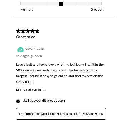
Model, 4 van 7, waarbij 1 gelijk is aan Klein uit en 7 gelijk is aan Groot uit
Klein uit
Groot uit
5 van 5 sterren.
Great price
GEVERIFIEERD
16 dagen geleden
Lovely belt and looks lovely with my levi jeans. I got it in the
50% sale and am really happy with the belt and such a
bargain. I found it easy to go online and find my size on the
sizing guide
Met Google vertalen
Ja, Ik beveel dit product aan.
Oorspronkelijk gepost op
Hermosilla riem - Regular Black