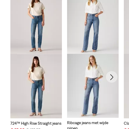
Ribcage jeans met wijde
724™ High Rise Straight jeans
Cl
pijpen