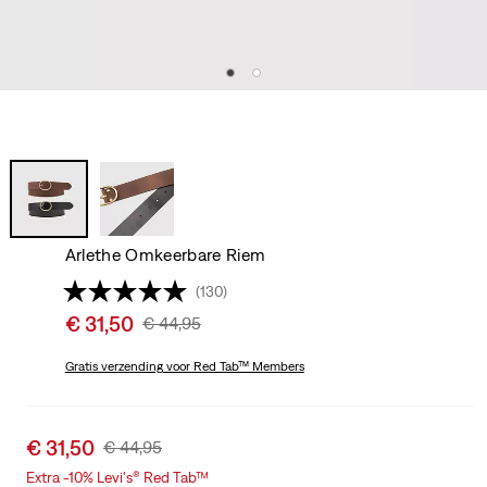
Arlethe Omkeerbare Riem
(130)
Sale
€ 31,50
Original
€ 44,95
price
Price
is
Gratis verzending
voor Red Tab™ Members
Was
Sale
€ 31,50
Original
€ 44,95
price
Price
Extra -10% Levi's® Red Tab™