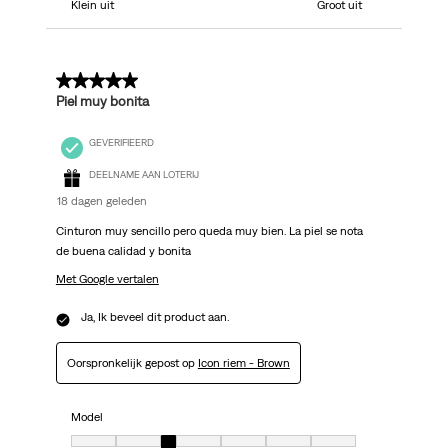
Klein uit
Groot uit
5 van 5 sterren.
Piel muy bonita
GEVERIFIEERD
DEELNAME AAN LOTERIJ
18 dagen geleden
Cinturon muy sencillo pero queda muy bien. La piel se nota
de buena calidad y bonita
Met Google vertalen
Ja, Ik beveel dit product aan.
Oorspronkelijk gepost op
Icon riem - Brown
Model
Model, 3 van 7, waarbij 1 gelijk is aan Klein uit en 7 gelijk is aan Groot uit