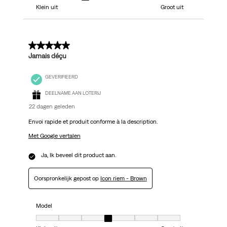
Klein uit
Groot uit
5 van 5 sterren.
Jamais déçu
GEVERIFIEERD
DEELNAME AAN LOTERIJ
22 dagen geleden
Envoi rapide et produit conforme à la description.
Met Google vertalen
Ja, Ik beveel dit product aan.
Oorspronkelijk gepost op
Icon riem - Brown
Model
Model, 4 van 7, waarbij 1 gelijk is aan Klein uit en 7 gelijk is aan Groot uit