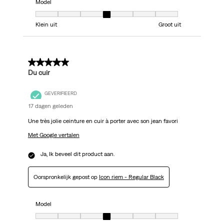
Model
Model, 4 van 7, waarbij 1 gelijk is aan Klein uit en 7 gelijk is aan Groot uit
Klein uit
Groot uit
5 van 5 sterren.
Du cuir
GEVERIFIEERD
17 dagen geleden
Une très jolie ceinture en cuir à porter avec son jean favori
Met Google vertalen
Ja, Ik beveel dit product aan.
Oorspronkelijk gepost op
Icon riem - Regular Black
Model
Model, 4 van 7, waarbij 1 gelijk is aan Klein uit en 7 gelijk is aan Groot uit