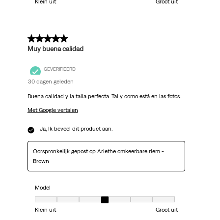
Klein uit
Groot uit
5 van 5 sterren.
Muy buena calidad
GEVERIFIEERD
30 dagen geleden
Buena calidad y la talla perfecta. Tal y como está en las fotos.
Met Google vertalen
Ja, Ik beveel dit product aan.
Oorspronkelijk gepost op Arlethe omkeerbare riem -
Brown
Model
Model, 4 van 7, waarbij 1 gelijk is aan Klein uit en 7 gelijk is aan Groot uit
Klein uit
Groot uit