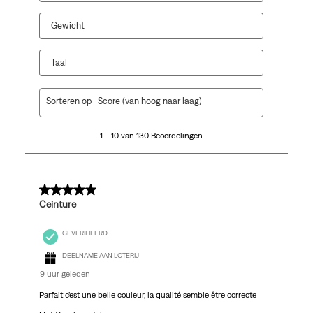
Gewicht
Taal
1
Sorteren op
Score (van hoog naar laag)
tot
10
1 – 10 van 130 Beoordelingen
van
130
Beoordelingen.
5 van 5 sterren.
Ceinture
GEVERIFIEERD
DEELNAME AAN LOTERIJ
9 uur geleden
Parfait c’est une belle couleur, la qualité semble être correcte