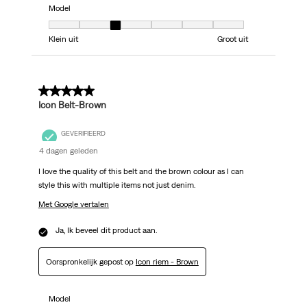
Model
Model, 3 van 7, waarbij 1 gelijk is aan Klein uit en 7 gelijk is aan Groot uit
Klein uit
Groot uit
5 van 5 sterren.
Icon Belt-Brown
GEVERIFIEERD
4 dagen geleden
I love the quality of this belt and the brown colour as I can
style this with multiple items not just denim.
Met Google vertalen
Ja, Ik beveel dit product aan.
Oorspronkelijk gepost op
Icon riem - Brown
Model