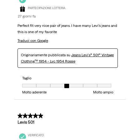
PARTECIPAZIONE LOTTERIA
27 giorni fa
Perfect fit very nice pair of jeans. I have many Levi’s jeans and
this is one of my favorite
Traduci con Google
Originariamente pubblicata su
Jeans Levi's® 501® Vintage
Clothing™ 1954 - Lvc 1954 Rossie
Taglio
Taglio, 4 su 7, dove 1 è uguale a Molto aderente e 7 è uguale a Molto ampi
Molto aderente
Molto ampio
5 su 5 stelle.
Levis 501
VERIFICATO