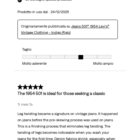
Prodotto in uso dal :
24/12/2025
Originariamente pubblicata su
Jeans 501® 1954 Levi's®
Vintage Clothing - Indigo Rigid
Taglio
Taglio, 5 su 7, dove 1 è uguale a Molto aderente e 7 è uguale a Molto ampi
Molto aderente
Molto ampio
5 su 5 stelle.
The 1954 501 is ideal for those seeking a classic
5 mesi fa
Leg twisting became a signature on vintage jeans. It happened
on jeans before the pre-skewing process was used on jeans.
This is a finishing process that eliminates leg twisting. The
twisting of legs becomes noticeable when you wash your
jeans for the first time. Denim fabrics shrink, especially when