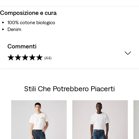
Composizione e cura
100% cotone biologico
Denim
Commenti
(44)
3.9
su
Stili Che Potrebbero Piacerti
5
Skip Carousel
stelle.
44
recensioni