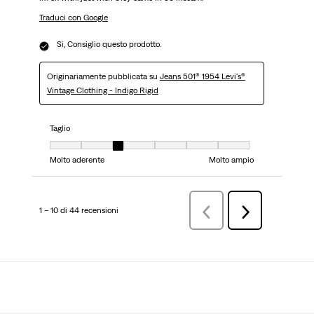
Traduci con Google
Sì, Consiglio questo prodotto.
Originariamente pubblicata su
Jeans 501® 1954 Levi's®
Vintage Clothing - Indigo Rigid
Taglio
Taglio, 3 su 7, dove 1 è uguale a Molto aderente e 7 è uguale a Molto ampi
Molto aderente
Molto ampio
1 – 10 di 44 recensioni
Precedenterecensioni
Successiva
recensioni