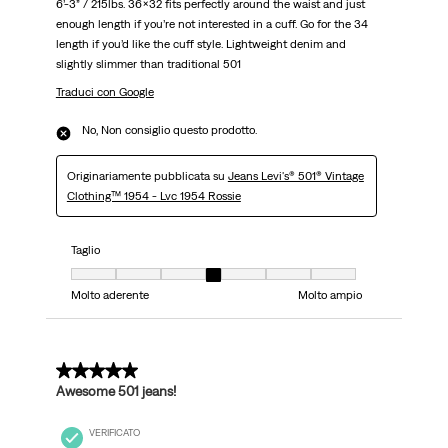
6’-3” / 215lbs. 36x32 fits perfectly around the waist and just
enough length if you’re not interested in a cuff. Go for the 34
length if you’d like the cuff style. Lightweight denim and
slightly slimmer than traditional 501
Traduci con Google
No, Non consiglio questo prodotto.
Originariamente pubblicata su
Jeans Levi's® 501® Vintage
Clothing™ 1954 - Lvc 1954 Rossie
Taglio
Taglio, 4 su 7, dove 1 è uguale a Molto aderente e 7 è uguale a Molto ampi
Molto aderente
Molto ampio
5 su 5 stelle.
Awesome 501 jeans!
VERIFICATO