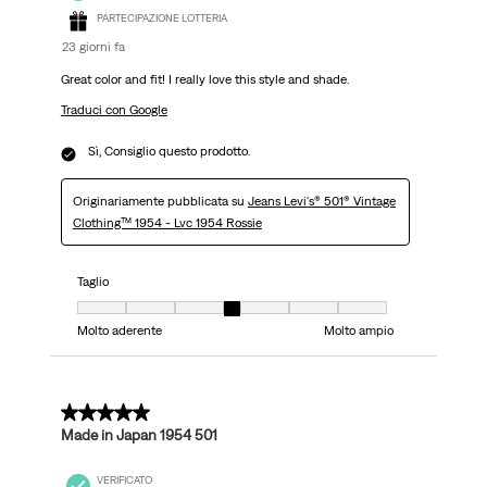
PARTECIPAZIONE LOTTERIA
23 giorni fa
Great color and fit! I really love this style and shade.
Traduci con Google
Sì, Consiglio questo prodotto.
Originariamente pubblicata su
Jeans Levi's® 501® Vintage
Clothing™ 1954 - Lvc 1954 Rossie
Taglio
Taglio, 4 su 7, dove 1 è uguale a Molto aderente e 7 è uguale a Molto ampi
Molto aderente
Molto ampio
5 su 5 stelle.
Made in Japan 1954 501
VERIFICATO