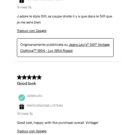
9 mesi fa
J adore le style 501, sa coupe droite il y a que dans le 501 que
je me sens bien
Traduci con Google
Originariamente pubblicata su
Jeans Levi's® 501® Vintage
Clothing™ 1954 - Lvc 1954 Rossie
5 su 5 stelle.
Good look
VERIFICATO
PARTECIPAZIONE LOTTERIA
10 mesi fa
Good look, happy with the purchase overall. Vintage!
Traduci con Google