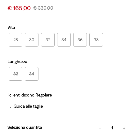
Sale
€ 165,00
Original
€ 330,00
price
Price
is
Was
Vita
28
30
32
34
36
38
Lunghezza
32
34
I clienti dicono
Regolare
Guida alle taglie
Seleziona quantità
1