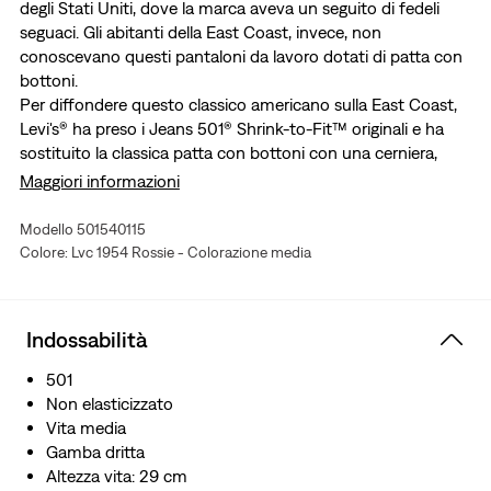
degli Stati Uniti, dove la marca aveva un seguito di fedeli
seguaci. Gli abitanti della East Coast, invece, non
conoscevano questi pantaloni da lavoro dotati di patta con
bottoni.
Per diffondere questo classico americano sulla East Coast,
Levi's® ha preso i Jeans 501® Shrink-to-Fit™ originali e ha
sostituito la classica patta con bottoni con una cerniera,
ribattezzando poi il modello 501® Z. Tutti gli altri dettagli
Maggiori informazioni
erano gli stessi che chi li indossava da tempo amava: la
celebre silhouette, i rivetti e il denim resistente ma flessibile.
Modello 501540115
Col tempo, i rivenditori hanno iniziato a offrire ai clienti
Colore: Lvc 1954 Rossie - Colorazione media
entrambe le opzioni: i Jeans 501® e la loro declinazione con
cerniera, i 501® Z.
Oggi, abbiamo ricreato un classico in denim e cimosa per
Indossabilità
questi jeans 501® 1954, allo scopo di contribuire a
raccontare la storia dei 501® e la loro evoluzione nel corso
501
dei decenni.
Non elasticizzato
L’unico modello 501® con cerniera al posto della patta
Vita media
con bottoni, originariamente lanciati sul mercato come
Gamba dritta
“501® Z”
Altezza vita: 29 cm
Questi jeans conservano la rinomata silhouette, i rivetti e