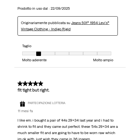
Prodotto in uso dal :
22/09/2025
Originariamente pubblicata su
Jeans 501® 1954 Levi's®
Vintage Clothing - Indigo Rigid
Taglio
Taglio, 2 su 7, dove 1 è uguale a Molto aderente e 7 è uguale a Molto ampi
Molto aderente
Molto ampio
5 su 5 stelle.
fit tight but right.
PARTECIPAZIONE LOTTERIA
11 mesi fa
I like em. i bought a pair of '44s 29x34 last year and i had to
shrink to fit and they came out perfect. these '54s 29x34 are a
much smaller fit and are going to have to be worn raw which
im ok with. just wish they came in 36 inseam.