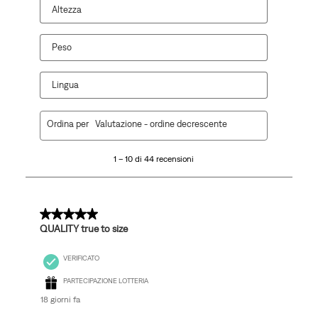
Altezza
Peso
Lingua
1
Ordina per
Valutazione - ordine decrescente
a
10
1 – 10 di 44 recensioni
di
44
recensioni.
5 su 5 stelle.
QUALITY true to size
VERIFICATO
PARTECIPAZIONE LOTTERIA
18 giorni fa