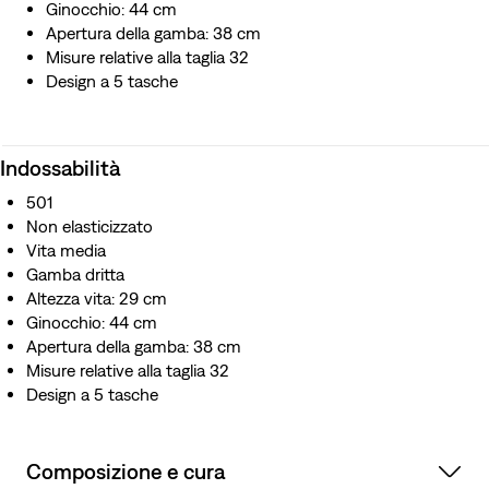
Ginocchio: 44 cm
il denim resistente ma flessibile\, amato dagli indossatori
Apertura della gamba: 38 cm
di lunga data
Misure relative alla taglia 32
Abbiamo collaborato con una manifattura artigianale
Design a 5 tasche
giapponese per ricreare meticolosamente il denim con
cimosa Levi's® degli anni ’50
Cucitura arcuata a doppio ago
Indossabilità
Due tasche posteriori con rivetti nascosti
Questo denim con cimosa è tessuto su un telaio a
501
navetta tradizionale, che conferisce a questi jeans una
Non elasticizzato
trama più stretta per una maggiore durata e crea l’orlo
Vita media
fresco e rifinito che li distingue da tutti gli altri.
Gamba dritta
Questi jeans sono Shrink-to-Fit™, il che significa che sei
Altezza vita: 29 cm
tu a decidere quanto stringere il capo, affinché il denim si
Ginocchio: 44 cm
adatti perfettamente all’unicità del tuo corpo. Il risultato
Apertura della gamba: 38 cm
è un paio di jeans con una vestibilità su misura. Addio
Misure relative alla taglia 32
sartoria.
Design a 5 tasche
Composizione e cura