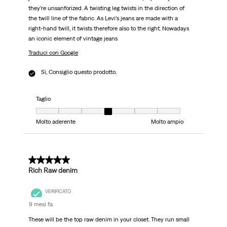
they’re unsanforized. A twisting leg twists in the direction of
the twill line of the fabric. As Levi’s jeans are made with a
right-hand twill, it twists therefore also to the right. Nowadays
an iconic element of vintage jeans
Traduci con Google
Sì, Consiglio questo prodotto.
Taglio
Taglio, 4 su 7, dove 1 è uguale a Molto aderente e 7 è uguale a Molto ampi
Molto aderente
Molto ampio
5 su 5 stelle.
Rich Raw denim
VERIFICATO
9 mesi fa
These will be the top raw denim in your closet. They run small