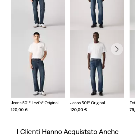
Jeans 501® Levi's® Original
Jeans 501® Original
Ex
120,00 €
120,00 €
79
I Clienti Hanno Acquistato Anche