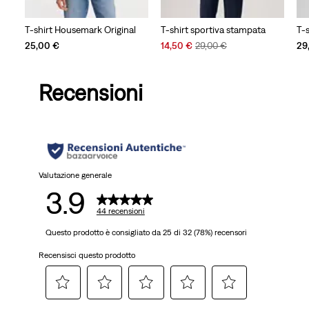
T-shirt Housemark Original
T-shirt sportiva stampata
T-s
Sale
Original
25,00 €
14,50 €
29,00 €
29
Price
Price
is
was
Recensioni
Valutazione generale
3.9
44 recensioni
Questo prodotto è consigliato da 25 di 32 (78%) recensori
Recensisci questo prodotto
Selezionare
Selezionare
Selezionare
Selezionare
Selezionare