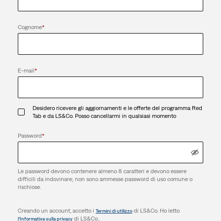
Cognome
*
E-mail
*
Desidero ricevere gli aggiornamenti e le offerte del programma Red
Tab e da LS&Co. Posso cancellarmi in qualsiasi momento
Password
*
Le password devono contenere almeno 8 caratteri e devono essere
difficili da indovinare; non sono ammesse password di uso comune o
rischiose.
Creando un account, accetto i
di LS&Co. Ho letto
Termini di utilizzo
di LS&Co..
l’Informativa sulla privacy