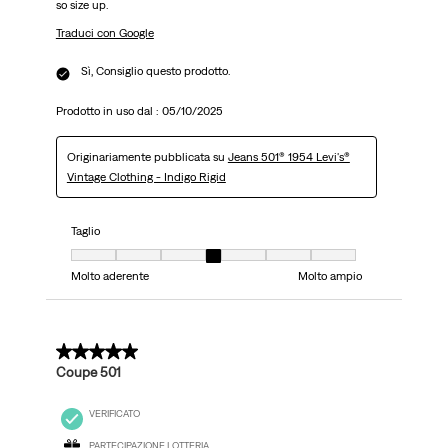
so size up.
Traduci con Google
Sì, Consiglio questo prodotto.
Prodotto in uso dal :
05/10/2025
Originariamente pubblicata su
Jeans 501® 1954 Levi's®
Vintage Clothing - Indigo Rigid
Taglio
Taglio, 4 su 7, dove 1 è uguale a Molto aderente e 7 è uguale a Molto ampi
Molto aderente
Molto ampio
5 su 5 stelle.
Coupe 501
VERIFICATO
PARTECIPAZIONE LOTTERIA