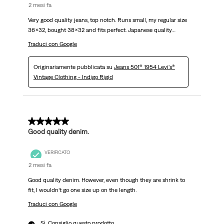
2 mesi fa
Very good quality jeans, top notch. Runs small, my regular size
36x32, bought 38x32 and fits perfect. Japanese quality…
Traduci con Google
Originariamente pubblicata su
Jeans 501® 1954 Levi's®
Vintage Clothing - Indigo Rigid
5 su 5 stelle.
Good quality denim.
VERIFICATO
2 mesi fa
Good quality denim. However, even though they are shrink to
fit, I wouldn’t go one size up on the length.
Traduci con Google
Sì, Consiglio questo prodotto.