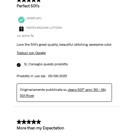
5 su 5 stelle.
Perfect 501’s
VERIFICATO
PARTECIPAZIONE LOTTERIA
un anno fa
Love the 501’s great quality, beautiful stitching, awesome color
Traduci con Google
Sì, Consiglio questo prodotto.
Prodotto in uso dal :
05/06/2025
Originariamente pubblicata su
Jeans 501® anni ’80 - Mij
501 River
5 su 5 stelle.
More than my Expectation