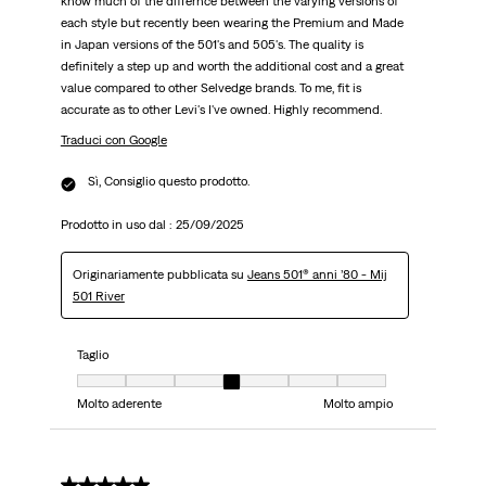
know much of the differnce between the varying versions of
each style but recently been wearing the Premium and Made
in Japan versions of the 501's and 505's. The quality is
definitely a step up and worth the additional cost and a great
value compared to other Selvedge brands. To me, fit is
accurate as to other Levi's I've owned. Highly recommend.
Traduci con Google
Sì, Consiglio questo prodotto.
Prodotto in uso dal :
25/09/2025
Originariamente pubblicata su
Jeans 501® anni ’80 - Mij
501 River
Taglio
Taglio, 4 su 7, dove 1 è uguale a Molto aderente e 7 è uguale a Molto ampi
Molto aderente
Molto ampio