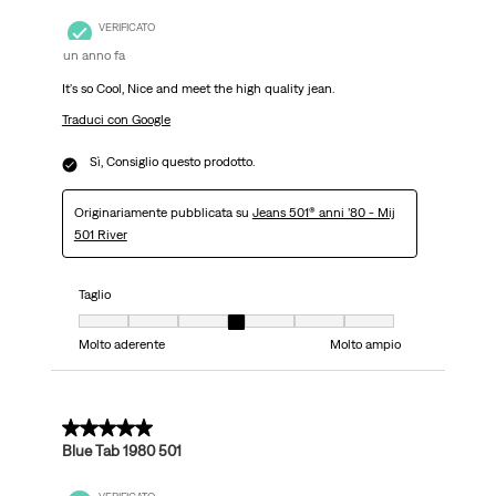
VERIFICATO
un anno fa
It's so Cool, Nice and meet the high quality jean.
Traduci con Google
Sì, Consiglio questo prodotto.
Originariamente pubblicata su
Jeans 501® anni ’80 - Mij
501 River
Taglio
Taglio, 4 su 7, dove 1 è uguale a Molto aderente e 7 è uguale a Molto ampi
Molto aderente
Molto ampio
5 su 5 stelle.
Blue Tab 1980 501