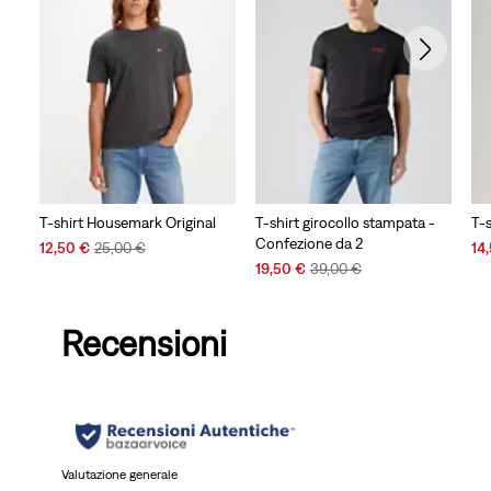
T-shirt Housemark Original
T-shirt girocollo stampata -
T-
Confezione da 2
Sale
Original
Sal
12,50 €
25,00 €
14
Price
Price
Sale
Original
Pri
19,50 €
39,00 €
is
was
Price
Price
is
is
was
Recensioni
Valutazione generale