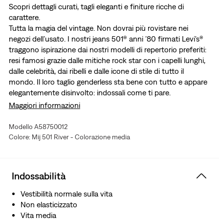
Scopri dettagli curati, tagli eleganti e finiture ricche di
carattere.
Tutta la magia del vintage. Non dovrai più rovistare nei
negozi dell’usato. I nostri jeans 501® anni ’80 firmati Levi's®
traggono ispirazione dai nostri modelli di repertorio preferiti:
resi famosi grazie dalle mitiche rock star con i capelli lunghi,
dalle celebrità, dai ribelli e dalle icone di stile di tutto il
mondo. Il loro taglio genderless sta bene con tutto e appare
elegantemente disinvolto: indossali come ti pare.
Una collezione moderna che unisce la nostra iconica
Maggiori informazioni
tradizione del denim alla maestria artigianale
I nostri leggendari jeans dal taglio dritto, con classica
Modello A58750012
patta con bottoni
Colore: Mij 501 River - Colorazione media
Una tela per l’espressione di sé
Prodotti in Giappone da artigiani esperti utilizzando
tecniche tradizionali
Indossabilità
Cotone da coltivazioni biologiche
Esclusione di responsabilità: malgrado l’indicazione
Vestibilità normale sulla vita
Shrink-to-Fit™ sulle etichette di questo capo, questo
Non elasticizzato
denim è già sanforizzato
Vita media