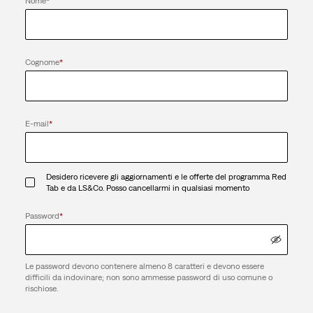
Nome
*
Cognome
*
E-mail
*
Desidero ricevere gli aggiornamenti e le offerte del programma Red
Tab e da LS&Co. Posso cancellarmi in qualsiasi momento
Password
*
Le password devono contenere almeno 8 caratteri e devono essere
difficili da indovinare; non sono ammesse password di uso comune o
rischiose.