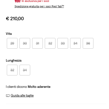
In esclusiva per i soci
Spedizione gratuita
per i soci Red Tab™
Sale
€ 210,00
price
is
Vita
29
30
31
32
33
34
36
Lunghezza
32
34
I clienti dicono
Molto aderente
Guida alle taglie