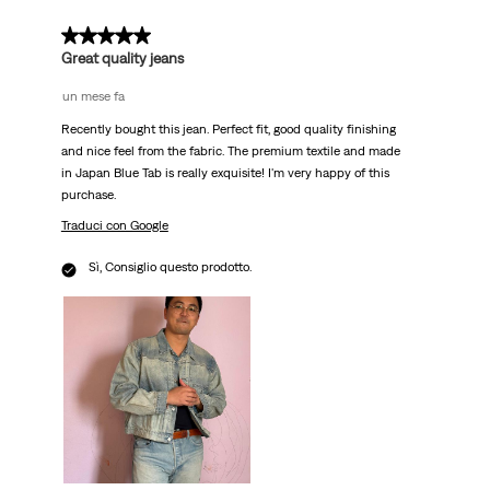
recensioni.
5 su 5 stelle.
Great quality jeans
un mese fa
Recently bought this jean. Perfect fit, good quality finishing
and nice feel from the fabric. The premium textile and made
in Japan Blue Tab is really exquisite! I'm very happy of this
purchase.
Traduci con Google
Sì, Consiglio questo prodotto.