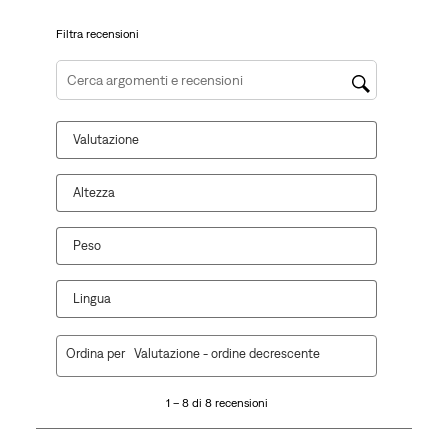
di
invio.
invio.
invio.
invio.
invio.
Filtra recensioni
Cerca argomenti e ricerca delle recensioni
Valutazione
Altezza
Peso
Lingua
1
Ordina per
Valutazione - ordine decrescente
a
8
1 – 8 di 8 recensioni
di
8