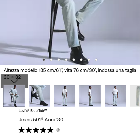
Altezza modello 185 cm/6'1", vita 76 cm/30", indossa una taglia
30 x 32
Levi’s® Blue Tab™
Jeans 501® Anni ’80
(8)