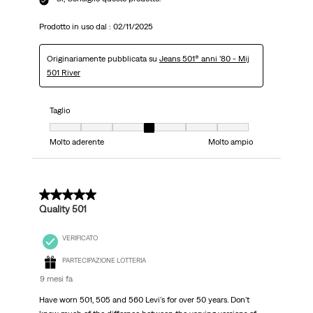
Prodotto in uso dal :
02/11/2025
Originariamente pubblicata su
Jeans 501® anni ’80 - Mij
501 River
Taglio
Taglio, 4 su 7, dove 1 è uguale a Molto aderente e 7 è uguale a Molto ampi
Molto aderente
Molto ampio
5 su 5 stelle.
Quality 501
VERIFICATO
PARTECIPAZIONE LOTTERIA
9 mesi fa
Have worn 501, 505 and 560 Levi's for over 50 years. Don't