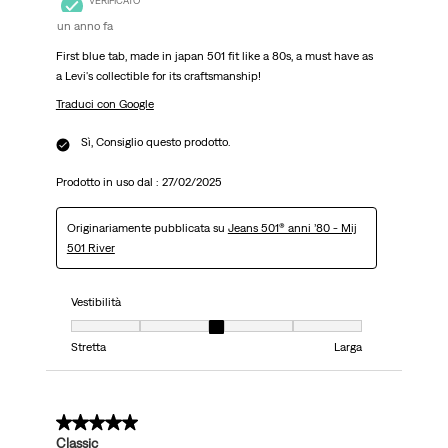
VERIFICATO
un anno fa
First blue tab, made in japan 501 fit like a 80s, a must have as
a Levi's collectible for its craftsmanship!
Traduci con Google
Sì, Consiglio questo prodotto.
Prodotto in uso dal :
27/02/2025
Originariamente pubblicata su
Jeans 501® anni ’80 - Mij
501 River
Vestibilità
Vestibilità, 3 su 5, dove 1 è uguale a Stretta e 5 è uguale a Larga
Stretta
Larga
5 su 5 stelle.
Classic