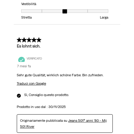
Vestibilità
Vestibilità, 3 su 5, dove 1 è uguale a Stretta e 5 è uguale a Larga
Stretta
Larga
5 su 5 stelle.
Es lohnt sich.
VERIFICATO
7 mesi fa
Sehr gute Qualität, wirklich schöne Farbe. Bin zufrieden.
Traduci con Google
Sì, Consiglio questo prodotto.
Prodotto in uso dal :
30/11/2025
Originariamente pubblicata su
Jeans 501® anni ’80 - Mij
501 River