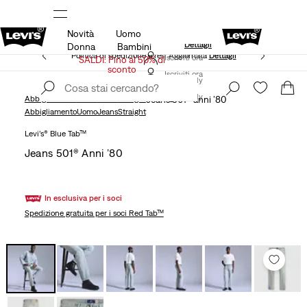
Novità
Uomo
Unidays: Gli studenti ottengono il 20% di sconto
Dettagli
Donna
Bambini
Politica di spedizione e resi Aggiornata
Dettagli
Iscriviti ora
SALDI: Fino al 50% di
sconto
Iscriviti ora
Italy
Italy
Abbigliamento
Uomo
Jeans
Straight
Jeans 501® anni ’80
Abbigliamento
Uomo
Jeans
Straight
Levi’s® Blue Tab™
Jeans 501® Anni ’80
In esclusiva per i soci
Spedizione gratuita
per i soci Red Tab™