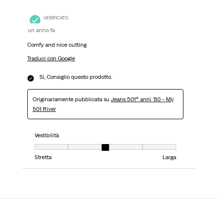
VERIFICATO
un anno fa
Comfy and nice cutting
Traduci con Google
Sì, Consiglio questo prodotto.
Originariamente pubblicata su
Jeans 501® anni ’80 - Mij
501 River
Vestibilità
Vestibilità, 3 su 5, dove 1 è uguale a Stretta e 5 è uguale a Larga
Stretta
Larga