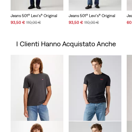
Jeans 501® Levi's® Original
Jeans 501® Levi's® Original
Je
Sale
Original
Sale
Original
Sal
93,50 €
110,00 €
93,50 €
110,00 €
60
Price
Price
Price
Price
Pri
is
was
is
was
is
I Clienti Hanno Acquistato Anche
Skip Carousel