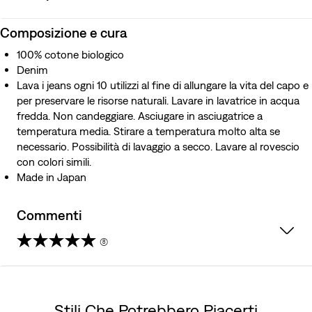
Composizione e cura
100% cotone biologico
Denim
Lava i jeans ogni 10 utilizzi al fine di allungare la vita del capo e
per preservare le risorse naturali. Lavare in lavatrice in acqua
fredda. Non candeggiare. Asciugare in asciugatrice a
temperatura media. Stirare a temperatura molto alta se
necessario. Possibilità di lavaggio a secco. Lavare al rovescio
con colori simili.
Made in Japan
Commenti
(8)
5.0
su
Stili Che Potrebbero Piacerti
5