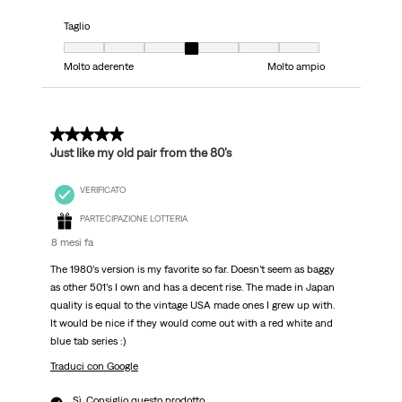
Taglio
Taglio, 4 su 7, dove 1 è uguale a Molto aderente e 7 è uguale a Molto ampi
Molto aderente
Molto ampio
5 su 5 stelle.
Just like my old pair from the 80’s
VERIFICATO
PARTECIPAZIONE LOTTERIA
8 mesi fa
The 1980’s version is my favorite so far. Doesn’t seem as baggy
as other 501’s I own and has a decent rise. The made in Japan
quality is equal to the vintage USA made ones I grew up with.
It would be nice if they would come out with a red white and
blue tab series :)
Traduci con Google
Sì, Consiglio questo prodotto.