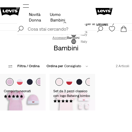
Novità
Uomo
agli
Politica di spedizione e resi Aggiornata
Dettagli
Donna
Bambini
App Levi's. Il meglio di Levi's ®, su misura per te.
Dettagli
Iscriviti ora
Iscriviti ora
Italy
Accessori
Bambini
Italy
Bambini
Filtra
/ Ordina
Ordina per
Consigliato
2 Articoli
Completo neonati
Set da 3 pezzi classico
con logo Batwing bimbo
(0)
€ 27,00
(0)
€ 27,00