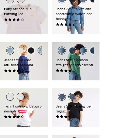
Baby Striped Mini
Jeans 726™ a vita alta
Batwing Tee
accorciati e svasati per
teenager
(0)
Sale
Original
€ 8,00
€ 16,00
(0)
Price
Price
€ 50,00
is
was
Jeans Stay Loose
Jeans 555™ comodi
affusolati bambini
straight per adolescenti
(0)
(0)
€ 45,00
€ 50,00
T-shirt con logo Batwing
Jeans 578™ baggy per
neonati
ragazzi
(0)
(0)
€ 14,00
€ 45,00