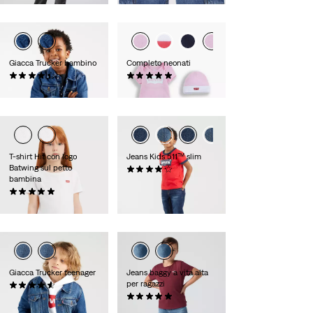
Giacca Trucker bambino
Completo neonati
(0)
(0)
€ 65,00
€ 27,00
T-shirt Hit con logo
Jeans Kids 511™ slim
Batwing sul petto
(0)
bambina
€ 35,00
(0)
€ 18,00
Giacca Trucker teenager
Jeans baggy a vita alta
per ragazzi
(0)
€ 70,00
(0)
€ 55,00