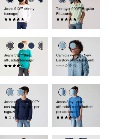
Jeans 510™ skinny
Teenager 505™ Regular
teenager
Fit Jeans
(0)
(0)
€ 40,00
€ 50,00
Jeans 512™ slim
Camicia western New
affusolati teenager
Barstow per adolescenti
(0)
(0)
€ 50,00
€ 55,00
Jeans affusolati 502™
Jeans Stay Loose
con taglio regolare per
affusolati senza bottoni
ragazzi
per adolescenti
(0)
(0)
€ 45,00
€ 50,00