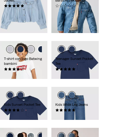
Jacket
Barstow per ragazzi
(0)
(0)
Sale
Original
€ 37,50
€ 75,00
€ 50,00
Price
Price
Sconto 29%
sul
is
was
prezzo più basso 30
giorni (€ 52,50)
T-shirt con logo Batwing
Teenager Sunset Pocket
bambini
Tee
(0)
(0)
€ 16,00
€ 18,00
Kids Sunset Pocket Tee
Kids Wide Leg Jeans
(0)
(0)
€ 16,00
€ 45,00