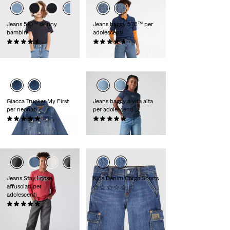
Jeans 510™ skinny
Jeans baggy 578™ per
bambini
adolescenti
(0)
(0)
€ 35,00
€ 50,00
Giacca Trucker My First
Jeans baggy a vita alta
per neonati
per adolescenti
(0)
(0)
€ 70,00
€ 60,00
Jeans Stay Loose
Kids Denim Cargo Shorts
affusolati per
(0)
adolescenti
Sale
Original
€ 22,50
€ 45,00
Price
Price
(0)
Sconto 29%
sul
Sale
Original
is
was
€ 30,00
€ 60,00
prezzo più basso 30
Price
Price
-50%
giorni (€ 31,50)
is
was