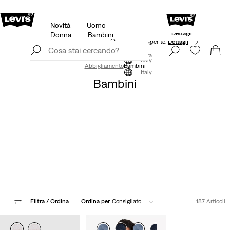
Novità
Uomo
Unidays: Gli studenti ottengono il 20% di 
rnata
Dettagli
Dettagli
Donna
Bambini
App Levi's. Il meglio di Levi's ®, su misura per te.
Dettagli
Iscriviti ora
Iscriviti ora
Italy
Abbigliamento
Bambini
Italy
Bambini
Fino Al 30% Di Sconto Su Articoli
Selezionati*
*Si applicano i termini e condizioni.
*Si applicano i termini e condizioni.
Filtra
/ Ordina
Ordina per
Consigliato
187 Articoli