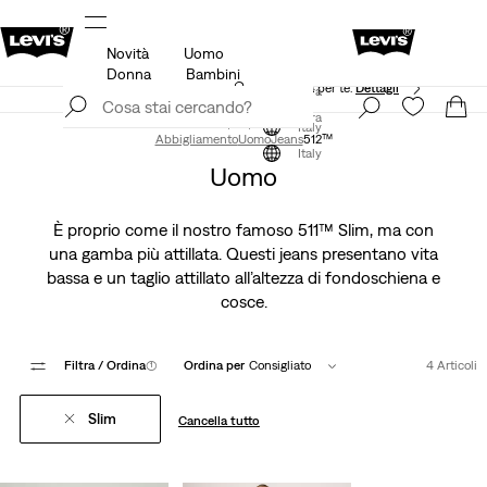
Novità
Uomo
agli
Politica di spedizione e resi Aggiornata
Dettagli
Donna
Bambini
App Levi's. Il meglio di Levi's ®, su misura per te.
Dettagli
Iscriviti ora
Iscriviti ora
Italy
Abbigliamento
Uomo
Jeans
512™
Italy
Uomo
È proprio come il nostro famoso 511™ Slim, ma con
una gamba più attillata. Questi jeans presentano vita
bassa e un taglio attillato all’altezza di fondoschiena e
cosce.
Filtra
/ Ordina
(1)
Ordina per
Consigliato
4 Articoli
Slim
Cancella tutto