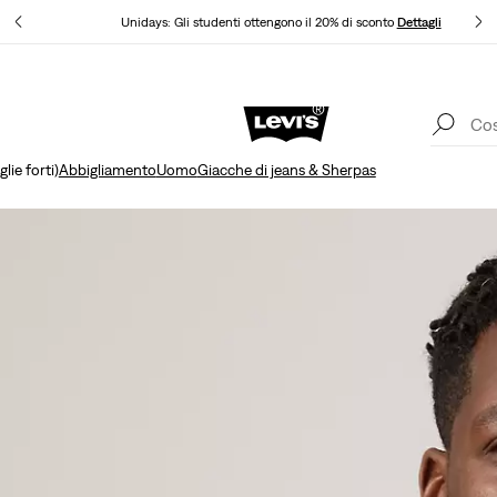
Unidays: Gli studenti ottengono il 20% di sconto
Dettagli
Politica di spedizione e resi Aggiornata
Dettagli
lie forti)
Abbigliamento
Uomo
Giacche di jeans & Sherpas