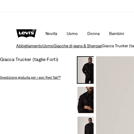
Politica di spedizione e resi Aggiornata
Dettagli
Novità
Uomo
Donna
Bambini
Abbigliamento
Uomo
Giacche di jeans & Sherpas
Giacca Trucker (tag
Giacca Trucker (taglie Forti)
Spedizione gratuita
per i soci Red Tab™