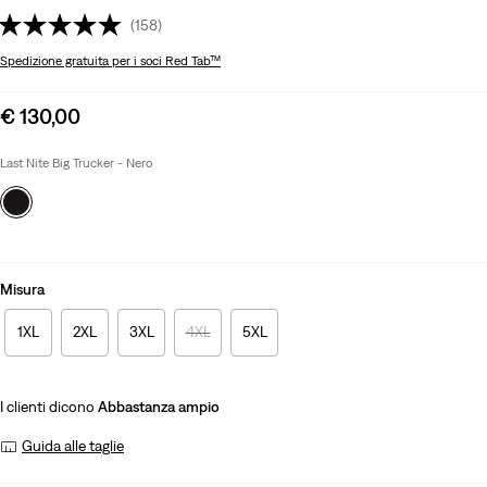
(158)
Spedizione gratuita
per i soci Red Tab™
Sale
€ 130,00
price
is
Last Nite Big Trucker - Nero
Misura
1XL
2XL
3XL
4XL
5XL
I clienti dicono
Abbastanza ampio
Guida alle taglie