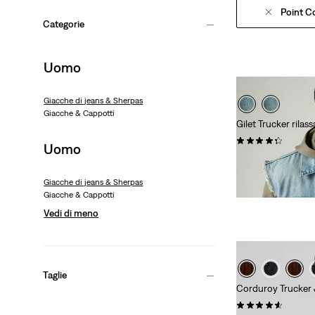
Point Co
Categorie
Uomo
Giacche di jeans & Sherpas
Giacche & Cappotti
Gilet Trucker rilas
(0)
Uomo
Sale
Original
€ 49,50
€ 99,00
Price
Price
10% di sconto extr
Giacche di jeans & Sherpas
is
was
Giacche & Cappotti
Vedi di meno
Taglie
Corduroy Trucker 
(0)