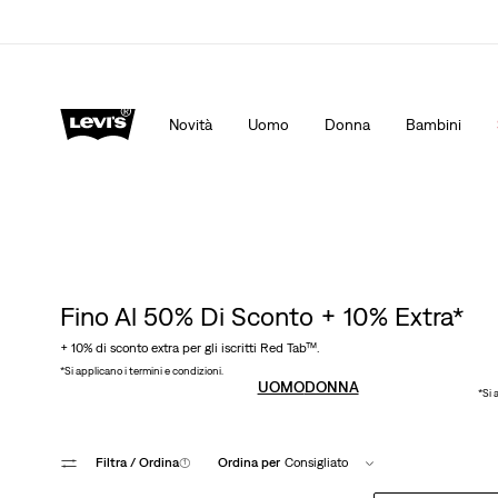
App Levi's. Il meglio di Levi's ®, su misura per te.
Dett
Novità
Uomo
Donna
Bambini
Fino Al 50% Di Sconto + 10% Extra*
+ 10% di sconto extra per gli iscritti Red Tab™.
*Si applicano i termini e condizioni.
UOMO
DONNA
*Si 
Filtra
/ Ordina
(1)
Ordina per
Consigliato