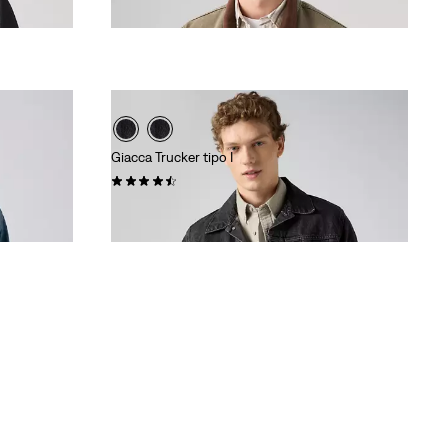
€ 120,00
Giacca Trucker tipo I
(0)
€ 140,00