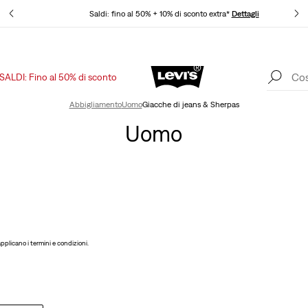
agli
Saldi: fino al 50% + 10% di sconto extra*
Dettagli
SALDI: Fino al 50% di sconto
App Levi's. Il meglio di Levi's ®, su misura per te.
Dettagli
Abbigliamento
Uomo
Giacche di jeans & Sherpas
Uomo
applicano i termini e condizioni.