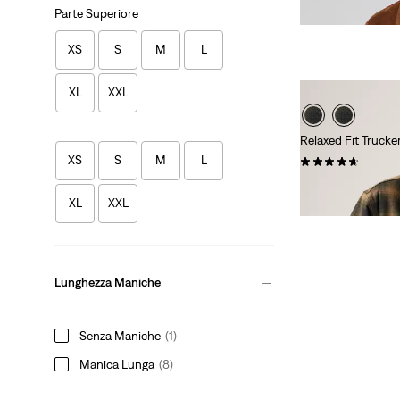
€ 130,00
Parte Superiore
XS
S
M
L
XL
XXL
Relaxed Fit Trucke
XS
S
M
L
(0)
Sale
Original
€ 75,00
€ 150,0
Price
Price
XL
XXL
10% di sconto extr
is
was
Lunghezza Maniche
Senza Maniche
(1)
Manica Lunga
(8)