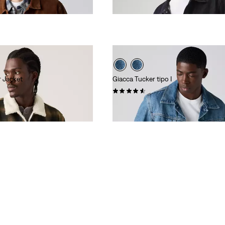
€ 140,00
r Jacket
Giacca Tucker tipo I
(0)
0
€ 140,00
a per Levi's® Red Tab™