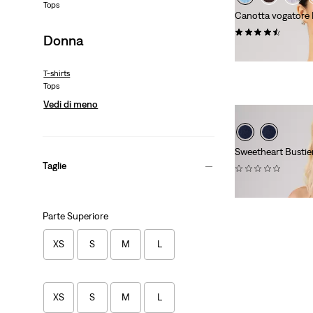
Tops
Canotta vogatore 
(0)
Donna
€ 27,00
T-shirts
Tops
Vedi di meno
Sweetheart Bustie
Taglie
(0)
€ 65,00
Parte Superiore
XS
S
M
L
XS
S
M
L