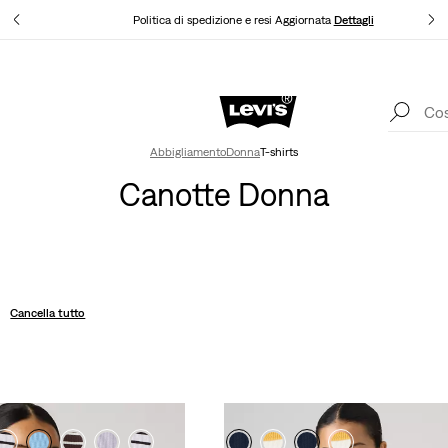
agli
Politica di spedizione e resi Aggiornata
Dettagli
App Levi's. Il meglio di Levi's ®, su misura per te.
Dettagli
Abbigliamento
Donna
T-shirts
Canotte Donna
Cancella tutto