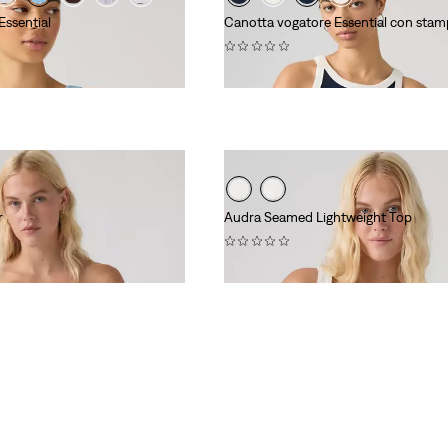
Essential
Canotta vogatore Essential con stam
(0)
€ 29,00
r
Audra Seamed Lightweight Top
(0)
€ 59,00