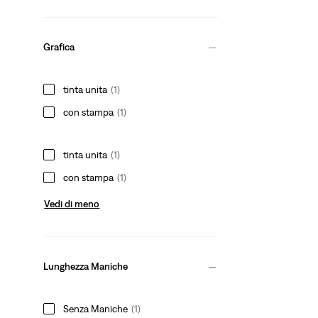
Grafica
tinta unita
(1)
con stampa
(1)
tinta unita
(1)
con stampa
(1)
Vedi di meno
Lunghezza Maniche
Senza Maniche
(1)