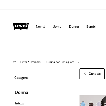
App Levi's. Il meglio di Levi's ®, su misura per te.
Dett
Novità
Uomo
Donna
Bambini
Filtra
/ Ordina
(1)
Ordina per
Consigliato
Canotte
Categorie
Donna
T-shirts