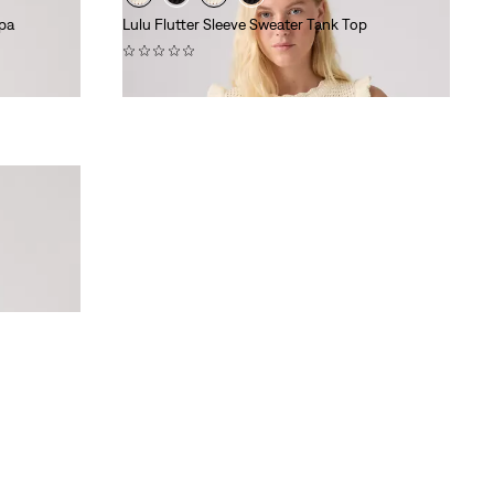
pa
Lulu Flutter Sleeve Sweater Tank Top
(0)
€ 55,00