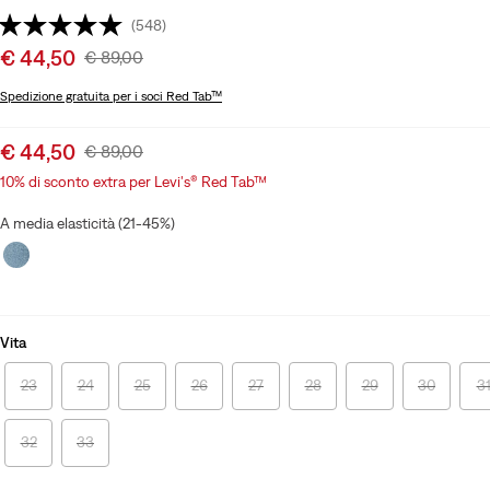
(548)
Sale
€ 44,50
Original
€ 89,00
price
Price
Spedizione gratuita
per i soci Red Tab™
is
Was
Sale
€ 44,50
Original
€ 89,00
price
Price
10% di sconto extra per Levi's® Red Tab™
is
Was
A media elasticità (21-45%)
Vita
23
24
25
26
27
28
29
30
3
32
33