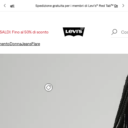
nto
Dettagli
Spedizione gratuita per i membri di Levi’s® Red Tab™
Dettagli
SALDI: Fino al 50% di sconto
Politica di spedizione e resi Aggiornata
Dettagli
mento
Donna
Jeans
Flare