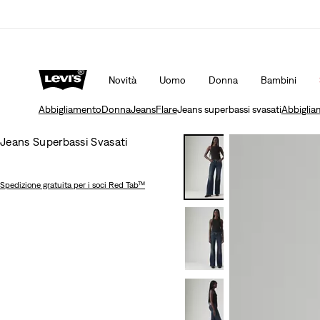
i Aggiornata
Dettagli
Unidays: Gli studenti ottengono il 20% di sco
Novità
Uomo
Donna
Bambini
Abbigliamento
Donna
Jeans
Flare
Jeans superbassi svasati
Abbiglia
Jeans Superbassi Svasati
Spedizione gratuita
per i soci Red Tab™